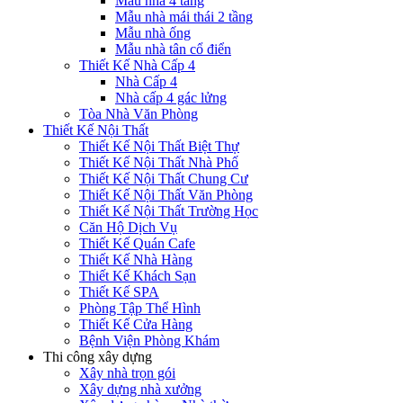
Mẫu nhà 4 tầng
Mẫu nhà mái thái 2 tầng
Mẫu nhà ống
Mẫu nhà tân cổ điển
Thiết Kế Nhà Cấp 4
Nhà Cấp 4
Nhà cấp 4 gác lửng
Tòa Nhà Văn Phòng
Thiết Kế Nội Thất
Thiết Kế Nội Thất Biệt Thự
Thiết Kế Nội Thất Nhà Phố
Thiết Kế Nội Thất Chung Cư
Thiết Kế Nội Thất Văn Phòng
Thiết Kế Nội Thất Trường Học
Căn Hộ Dịch Vụ
Thiết Kế Quán Cafe
Thiết Kế Nhà Hàng
Thiết Kế Khách Sạn
Thiết Kế SPA
Phòng Tập Thể Hình
Thiết Kế Cửa Hàng
Bệnh Viện Phòng Khám
Thi công xây dựng
Xây nhà trọn gói
Xây dựng nhà xưởng