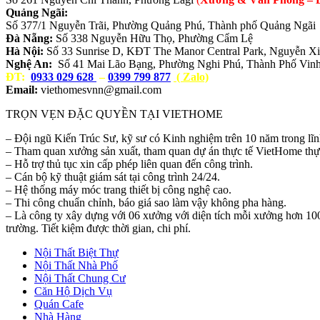
Quảng Ngãi:
Số 377/1 Nguyễn Trãi, Phường Quảng Phú, Thành phố Quảng Ngãi
Đà Nẵng:
Số 338 Nguyễn Hữu Thọ, Phường Cẩm Lệ
Hà Nội:
Số 33 Sunrise D, KĐT The Manor Central Park, Nguyễn X
Nghệ An:
Số 41 Mai Lão Bạng, Phường Nghi Phú, Thành Phố Vin
ĐT:
0933 029 628
–
0399 799 877
( Zalo)
Email:
viethomesvnn@gmail.com
TRỌN VẸN ĐẶC QUYỀN TẠI VIETHOME
– Đội ngũ Kiến Trúc Sư, kỹ sư có Kinh nghiệm trên 10 năm trong lĩnh 
– Tham quan xưởng sản xuất, tham quan dự án thực tế VietHome thự
– Hỗ trợ thủ tục xin cấp phép liên quan đến công trình.
– Cán bộ kỹ thuật giám sát tại công trình 24/24.
– Hệ thống máy móc trang thiết bị công nghệ cao.
– Thi công chuẩn chỉnh, báo giá sao làm vậy không pha hàng.
– Là công ty xây dựng với 06 xưởng với diện tích mỗi xưởng hơn 1000
trường. Tiết kiệm được thời gian, chi phí.
Nội Thất Biệt Thự
Nội Thất Nhà Phố
Nội Thất Chung Cư
Căn Hộ Dịch Vụ
Quán Cafe
Nhà Hàng