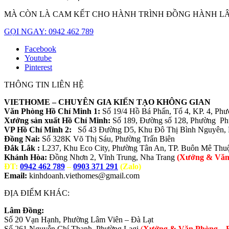
MÀ CÒN LÀ CAM KẾT CHO HÀNH TRÌNH ĐỒNG HÀNH L
GỌI NGAY: 0942 462 789
Facebook
Youtube
Pinterest
THÔNG TIN LIÊN HỆ
VIETHOME – CHUYÊN GIA KIẾN TẠO KHÔNG GIAN
Văn Phòng Hồ Chí Minh 1:
Số 19/4 Hồ Bá Phấn, Tổ 4, KP. 4, Ph
Xưởng sản xuất Hồ Chí Minh:
Số 189, Đường số 128, Phường P
VP Hồ Chí Minh 2:
Số 43 Đường D5, Khu Đô Thị Bình Nguyên, 
Đồng Nai:
Số 328K Võ Thị Sáu, Phường Trấn Biên
Đắk Lắk :
L237, Khu Eco City, Phường Tân An, TP. Buôn Mê Thu
Khánh Hòa:
Đồng Nhơn 2, Vĩnh Trung, Nha Trang
(Xưởng & Văn
ĐT:
0942 462 789
–
0903 371 291
(Zalo)
Email:
kinhdoanh.viethomes@gmail.com
ĐỊA ĐIỂM KHÁC:
Lâm Đồng:
Số 20 Vạn Hạnh, Phường Lâm Viên – Đà Lạt
Số 261 Nguyễn Chí Thanh, Phường Lagi
(
Xưởng & Văn Phòng –