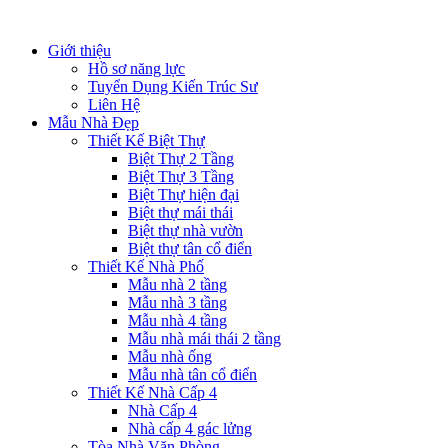
Giới thiệu
Hồ sơ năng lực
Tuyển Dụng Kiến Trúc Sư
Liên Hệ
Mẫu Nhà Đẹp
Thiết Kế Biệt Thự
Biệt Thự 2 Tầng
Biệt Thự 3 Tầng
Biệt Thự hiện đại
Biệt thự mái thái
Biệt thự nhà vườn
Biệt thự tân cổ điển
Thiết Kế Nhà Phố
Mẫu nhà 2 tầng
Mẫu nhà 3 tầng
Mẫu nhà 4 tầng
Mẫu nhà mái thái 2 tầng
Mẫu nhà ống
Mẫu nhà tân cổ điển
Thiết Kế Nhà Cấp 4
Nhà Cấp 4
Nhà cấp 4 gác lửng
Tòa Nhà Văn Phòng