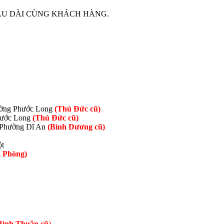
ÂU DÀI CÙNG KHÁCH HÀNG.
ường Phước Long
(Thủ Đức cũ)
hước Long
(Thủ Đức cũ)
Phường Dĩ An
(Bình Dương cũ)
ột
 Phòng)
Bình Thuận cũ
)