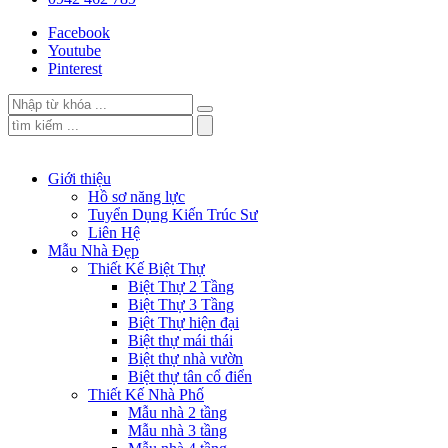
Facebook
Youtube
Pinterest
Giới thiệu
Hồ sơ năng lực
Tuyển Dụng Kiến Trúc Sư
Liên Hệ
Mẫu Nhà Đẹp
Thiết Kế Biệt Thự
Biệt Thự 2 Tầng
Biệt Thự 3 Tầng
Biệt Thự hiện đại
Biệt thự mái thái
Biệt thự nhà vườn
Biệt thự tân cổ điển
Thiết Kế Nhà Phố
Mẫu nhà 2 tầng
Mẫu nhà 3 tầng