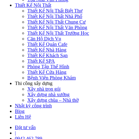
Thiết Kế Nội Thất
Thiết Kế Nội Thất Biệt Thự
Thiết Kế Nội Thất Nhà Phố
Thiết Kế Nội Thất Chung Cư
Thiết Kế Nội Thất Văn Phòng
Thiết Kế Nội Thất Trường Học
Căn Hộ Dịch Vụ
Thiết Kế Quán Cafe
Thiết Kế Nhà Hàng
Thiết Kế Khách Sạn
Thiết Kế SPA
Phòng Tập Thể Hình
Thiết Kế Cửa Hàng
Bệnh Viện Phòng Khám
Thi công xây dựng
Xây nhà trọn gói
Xây dựng nhà xưởng
Xây dựng chùa – Nhà thờ
Nhật ký công trình
Blog
Liên Hệ
Đặt tư vấn
|
0942 462 789