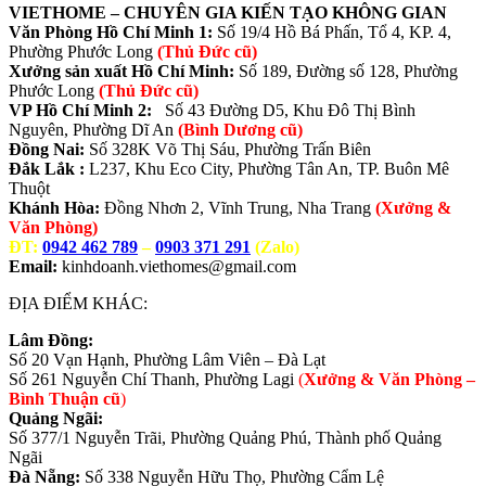
VIETHOME – CHUYÊN GIA KIẾN TẠO KHÔNG GIAN
Văn Phòng Hồ Chí Minh 1:
Số 19/4 Hồ Bá Phấn, Tổ 4, KP. 4,
Phường Phước Long
(Thủ Đức cũ)
Xưởng sản xuất Hồ Chí Minh:
Số 189, Đường số 128, Phường
Phước Long
(Thủ Đức cũ)
VP Hồ Chí Minh 2:
Số 43 Đường D5, Khu Đô Thị Bình
Nguyên, Phường Dĩ An
(Bình Dương cũ)
Đồng Nai:
Số 328K Võ Thị Sáu, Phường Trấn Biên
Đắk Lắk :
L237, Khu Eco City, Phường Tân An, TP. Buôn Mê
Thuột
Khánh Hòa:
Đồng Nhơn 2, Vĩnh Trung, Nha Trang
(Xưởng &
Văn Phòng)
ĐT:
0942 462 789
–
0903 371 291
(Zalo)
Email:
kinhdoanh.viethomes@gmail.com
ĐỊA ĐIỂM KHÁC:
Lâm Đồng:
Số 20 Vạn Hạnh, Phường Lâm Viên – Đà Lạt
Số 261 Nguyễn Chí Thanh, Phường Lagi
(
Xưởng & Văn Phòng –
Bình Thuận cũ
)
Quảng Ngãi:
Số 377/1 Nguyễn Trãi, Phường Quảng Phú, Thành phố Quảng
Ngãi
Đà Nẵng:
Số 338 Nguyễn Hữu Thọ, Phường Cẩm Lệ