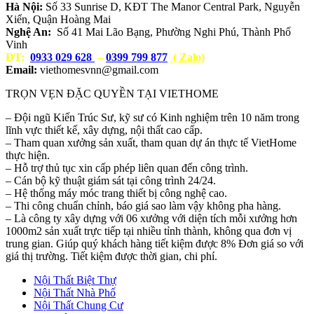
Hà Nội:
Số 33 Sunrise D, KĐT The Manor Central Park, Nguyễn
Xiển, Quận Hoàng Mai
Nghệ An:
Số 41 Mai Lão Bạng, Phường Nghi Phú, Thành Phố
Vinh
ĐT:
0933 029 628
–
0399 799 877
( Zalo)
Email:
viethomesvnn@gmail.com
TRỌN VẸN ĐẶC QUYỀN TẠI VIETHOME
– Đội ngũ Kiến Trúc Sư, kỹ sư có Kinh nghiệm trên 10 năm trong
lĩnh vực thiết kế, xây dựng, nội thất cao cấp.
– Tham quan xưởng sản xuất, tham quan dự án thực tế VietHome
thực hiện.
– Hỗ trợ thủ tục xin cấp phép liên quan đến công trình.
– Cán bộ kỹ thuật giám sát tại công trình 24/24.
– Hệ thống máy móc trang thiết bị công nghệ cao.
– Thi công chuẩn chỉnh, báo giá sao làm vậy không pha hàng.
– Là công ty xây dựng với 06 xưởng với diện tích mỗi xưởng hơn
1000m2 sản xuất trực tiếp tại nhiều tỉnh thành, không qua đơn vị
trung gian. Giúp quý khách hàng tiết kiệm được 8% Đơn giá so với
giá thị trường. Tiết kiệm được thời gian, chi phí.
Nội Thất Biệt Thự
Nội Thất Nhà Phố
Nội Thất Chung Cư