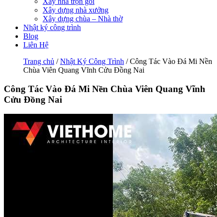
Xây nhà trọn gói
Xây dựng nhà xưởng
Xây dựng chùa – Nhà thờ
Nhật ký công trình
Blog
Liên Hệ
Trang chủ
/
Nhật Ký Công Trình
/ Công Tác Vào Đá Mi Nền
Chùa Viên Quang Vĩnh Cửu Đồng Nai
Công Tác Vào Đá Mi Nền Chùa Viên Quang Vĩnh
Cửu Đồng Nai