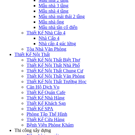
Mẫu nhà 2 tầng
Mẫu nhà 3 tầng
Mẫu nhà 4 tầng
Mẫu nhà mái thái 2 tầng
Mẫu nhà ống
Mẫu nhà tân cổ điển
Thiết Kế Nhà Cấp 4
Nhà Cấp 4
Nhà cấp 4 gác lửng
Tòa Nhà Văn Phòng
Thiết Kế Nội Thất
Thiết Kế Nội Thất Biệt Thự
Thiết Kế Nội Thất Nhà Phố
Thiết Kế Nội Thất Chung Cư
Thiết Kế Nội Thất Văn Phòng
Thiết Kế Nội Thất Trường Học
Căn Hộ Dịch Vụ
Thiết Kế Quán Cafe
Thiết Kế Nhà Hàng
Thiết Kế Khách Sạn
Thiết Kế SPA
Phòng Tập Thể Hình
Thiết Kế Cửa Hàng
Bệnh Viện Phòng Khám
Thi công xây dựng