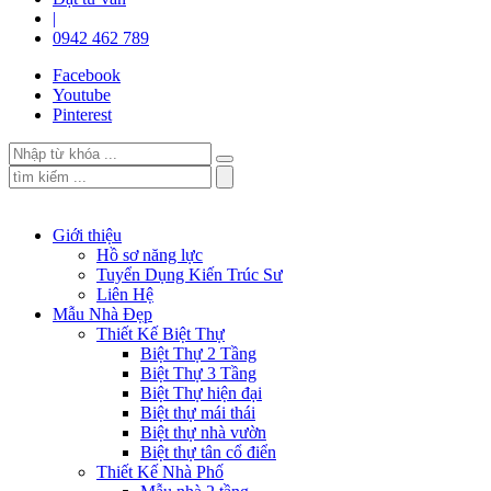
|
0942 462 789
Facebook
Youtube
Pinterest
Giới thiệu
Hồ sơ năng lực
Tuyển Dụng Kiến Trúc Sư
Liên Hệ
Mẫu Nhà Đẹp
Thiết Kế Biệt Thự
Biệt Thự 2 Tầng
Biệt Thự 3 Tầng
Biệt Thự hiện đại
Biệt thự mái thái
Biệt thự nhà vườn
Biệt thự tân cổ điển
Thiết Kế Nhà Phố