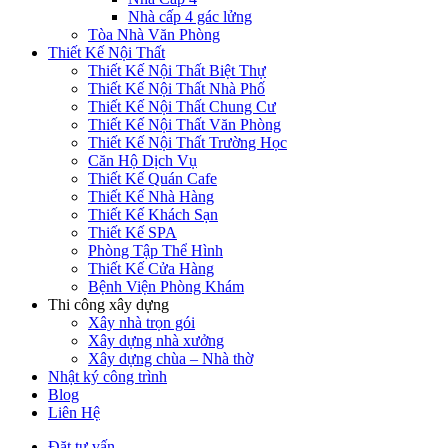
Nhà cấp 4 gác lửng
Tòa Nhà Văn Phòng
Thiết Kế Nội Thất
Thiết Kế Nội Thất Biệt Thự
Thiết Kế Nội Thất Nhà Phố
Thiết Kế Nội Thất Chung Cư
Thiết Kế Nội Thất Văn Phòng
Thiết Kế Nội Thất Trường Học
Căn Hộ Dịch Vụ
Thiết Kế Quán Cafe
Thiết Kế Nhà Hàng
Thiết Kế Khách Sạn
Thiết Kế SPA
Phòng Tập Thể Hình
Thiết Kế Cửa Hàng
Bệnh Viện Phòng Khám
Thi công xây dựng
Xây nhà trọn gói
Xây dựng nhà xưởng
Xây dựng chùa – Nhà thờ
Nhật ký công trình
Blog
Liên Hệ
Đặt tư vấn