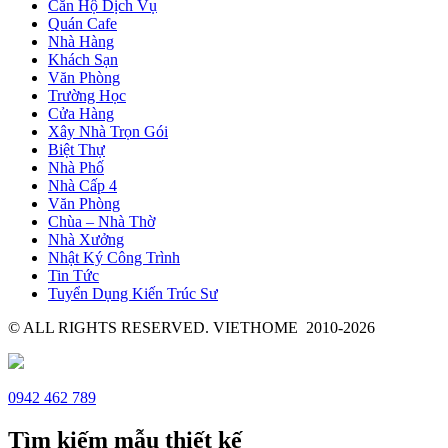
Căn Hộ Dịch Vụ
Quán Cafe
Nhà Hàng
Khách Sạn
Văn Phòng
Trường Học
Cửa Hàng
Xây Nhà Trọn Gói
Biệt Thự
Nhà Phố
Nhà Cấp 4
Văn Phòng
Chùa – Nhà Thờ
Nhà Xưởng
Nhật Ký Công Trình
Tin Tức
Tuyển Dụng Kiến Trúc Sư
© ALL RIGHTS RESERVED. VIETHOME 2010-2026
0942 462 789
Tìm kiếm mẫu thiết kế