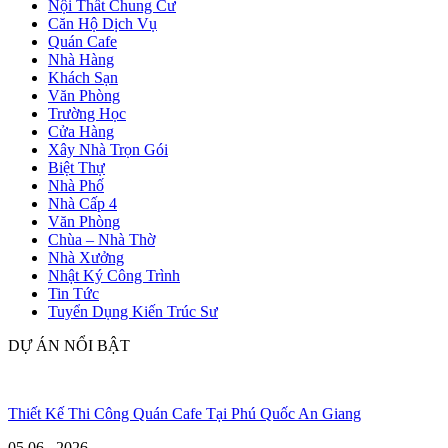
Nội Thất Chung Cư
Căn Hộ Dịch Vụ
Quán Cafe
Nhà Hàng
Khách Sạn
Văn Phòng
Trường Học
Cửa Hàng
Xây Nhà Trọn Gói
Biệt Thự
Nhà Phố
Nhà Cấp 4
Văn Phòng
Chùa – Nhà Thờ
Nhà Xưởng
Nhật Ký Công Trình
Tin Tức
Tuyển Dụng Kiến Trúc Sư
DỰ ÁN NỔI BẬT
Thiết Kế Thi Công Quán Cafe Tại Phú Quốc An Giang
05 06 , 2026