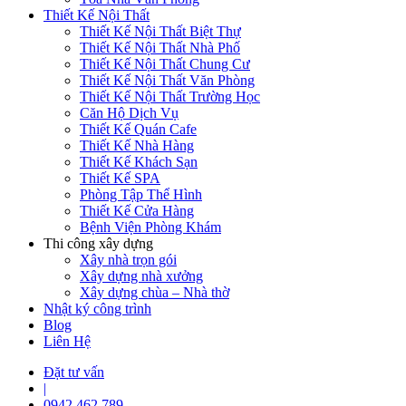
Thiết Kế Nội Thất
Thiết Kế Nội Thất Biệt Thự
Thiết Kế Nội Thất Nhà Phố
Thiết Kế Nội Thất Chung Cư
Thiết Kế Nội Thất Văn Phòng
Thiết Kế Nội Thất Trường Học
Căn Hộ Dịch Vụ
Thiết Kế Quán Cafe
Thiết Kế Nhà Hàng
Thiết Kế Khách Sạn
Thiết Kế SPA
Phòng Tập Thể Hình
Thiết Kế Cửa Hàng
Bệnh Viện Phòng Khám
Thi công xây dựng
Xây nhà trọn gói
Xây dựng nhà xưởng
Xây dựng chùa – Nhà thờ
Nhật ký công trình
Blog
Liên Hệ
Đặt tư vấn
|
0942 462 789