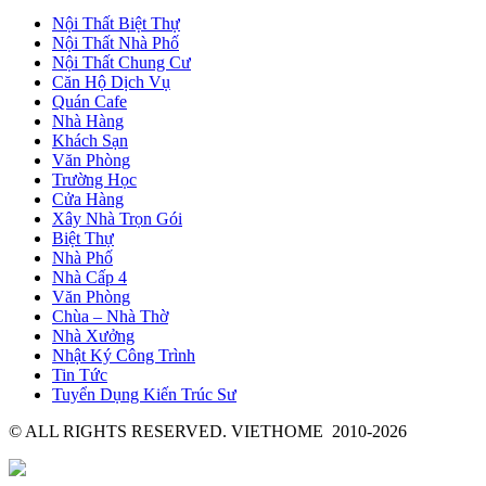
Nội Thất Biệt Thự
Nội Thất Nhà Phố
Nội Thất Chung Cư
Căn Hộ Dịch Vụ
Quán Cafe
Nhà Hàng
Khách Sạn
Văn Phòng
Trường Học
Cửa Hàng
Xây Nhà Trọn Gói
Biệt Thự
Nhà Phố
Nhà Cấp 4
Văn Phòng
Chùa – Nhà Thờ
Nhà Xưởng
Nhật Ký Công Trình
Tin Tức
Tuyển Dụng Kiến Trúc Sư
© ALL RIGHTS RESERVED. VIETHOME 2010-2026