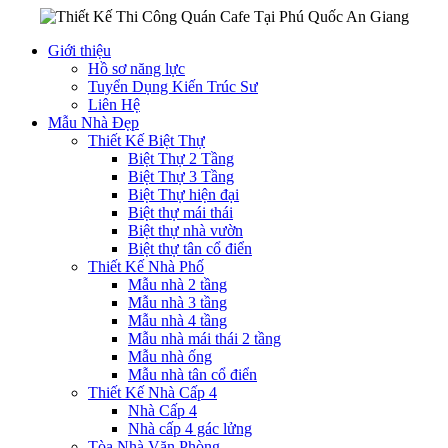
Giới thiệu
Hồ sơ năng lực
Tuyển Dụng Kiến Trúc Sư
Liên Hệ
Mẫu Nhà Đẹp
Thiết Kế Biệt Thự
Biệt Thự 2 Tầng
Biệt Thự 3 Tầng
Biệt Thự hiện đại
Biệt thự mái thái
Biệt thự nhà vườn
Biệt thự tân cổ điển
Thiết Kế Nhà Phố
Mẫu nhà 2 tầng
Mẫu nhà 3 tầng
Mẫu nhà 4 tầng
Mẫu nhà mái thái 2 tầng
Mẫu nhà ống
Mẫu nhà tân cổ điển
Thiết Kế Nhà Cấp 4
Nhà Cấp 4
Nhà cấp 4 gác lửng
Tòa Nhà Văn Phòng