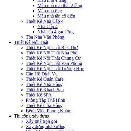
Mẫu nhà 4 tầng
Mẫu nhà mái thái 2 tầng
Mẫu nhà ống
Mẫu nhà tân cổ điển
Thiết Kế Nhà Cấp 4
Nhà Cấp 4
Nhà cấp 4 gác lửng
Tòa Nhà Văn Phòng
Thiết Kế Nội Thất
Thiết Kế Nội Thất Biệt Thự
Thiết Kế Nội Thất Nhà Phố
Thiết Kế Nội Thất Chung Cư
Thiết Kế Nội Thất Văn Phòng
Thiết Kế Nội Thất Trường Học
Căn Hộ Dịch Vụ
Thiết Kế Quán Cafe
Thiết Kế Nhà Hàng
Thiết Kế Khách Sạn
Thiết Kế SPA
Phòng Tập Thể Hình
Thiết Kế Cửa Hàng
Bệnh Viện Phòng Khám
Thi công xây dựng
Xây nhà trọn gói
Xây dựng nhà xưởng