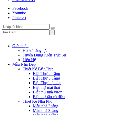
Facebook
Youtube
Pinterest
Giới thiệu
Hồ sơ năng lực
Tuyển Dụng Kiến Trúc Sư
Liên Hệ
Mẫu Nhà Đẹp
Thiết Kế Biệt Thự
Biệt Thự 2 Tầng
Biệt Thự 3 Tầng
Biệt Thự hiện đại
Biệt thự mái thái
Biệt thự nhà vườn
Biệt thự tân cổ điển
Thiết Kế Nhà Phố
Mẫu nhà 2 tầng
Mẫu nhà 3 tầng