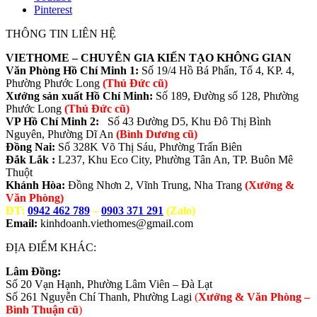
Pinterest
THÔNG TIN LIÊN HỆ
VIETHOME – CHUYÊN GIA KIẾN TẠO KHÔNG GIAN
Văn Phòng Hồ Chí Minh 1:
Số 19/4 Hồ Bá Phấn, Tổ 4, KP. 4,
Phường Phước Long
(Thủ Đức cũ)
Xưởng sản xuất Hồ Chí Minh:
Số 189, Đường số 128, Phường
Phước Long
(Thủ Đức cũ)
VP Hồ Chí Minh 2:
Số 43 Đường D5, Khu Đô Thị Bình
Nguyên, Phường Dĩ An
(Bình Dương cũ)
Đồng Nai:
Số 328K Võ Thị Sáu, Phường Trấn Biên
Đắk Lắk :
L237, Khu Eco City, Phường Tân An, TP. Buôn Mê
Thuột
Khánh Hòa:
Đồng Nhơn 2, Vĩnh Trung, Nha Trang
(Xưởng &
Văn Phòng)
ĐT:
0942 462 789
–
0903 371 291
(Zalo)
Email:
kinhdoanh.viethomes@gmail.com
ĐỊA ĐIỂM KHÁC:
Lâm Đồng:
Số 20 Vạn Hạnh, Phường Lâm Viên – Đà Lạt
Số 261 Nguyễn Chí Thanh, Phường Lagi
(
Xưởng & Văn Phòng –
Bình Thuận cũ
)