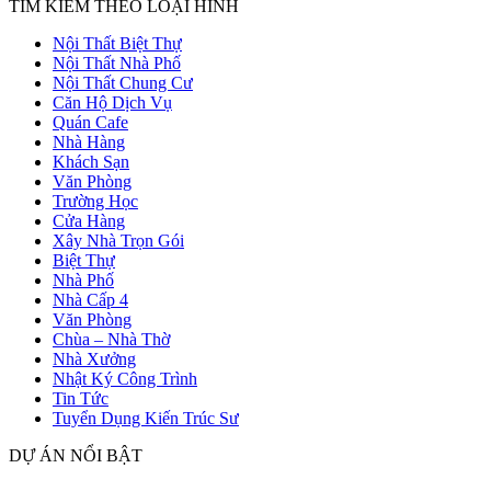
TÌM KIẾM THEO LOẠI HÌNH
Nội Thất Biệt Thự
Nội Thất Nhà Phố
Nội Thất Chung Cư
Căn Hộ Dịch Vụ
Quán Cafe
Nhà Hàng
Khách Sạn
Văn Phòng
Trường Học
Cửa Hàng
Xây Nhà Trọn Gói
Biệt Thự
Nhà Phố
Nhà Cấp 4
Văn Phòng
Chùa – Nhà Thờ
Nhà Xưởng
Nhật Ký Công Trình
Tin Tức
Tuyển Dụng Kiến Trúc Sư
DỰ ÁN NỔI BẬT