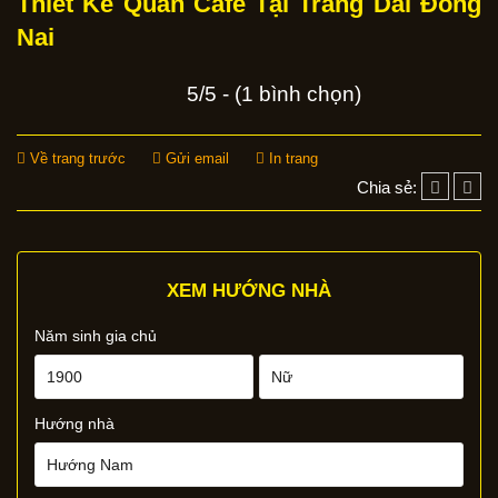
Thiết Kế Quán Cafe Tại Trảng Dài Đồng
Nai
5/5 - (1 bình chọn)
Về trang trước
Gửi email
In trang
Chia sẻ:
XEM HƯỚNG NHÀ
Năm sinh gia chủ
Hướng nhà