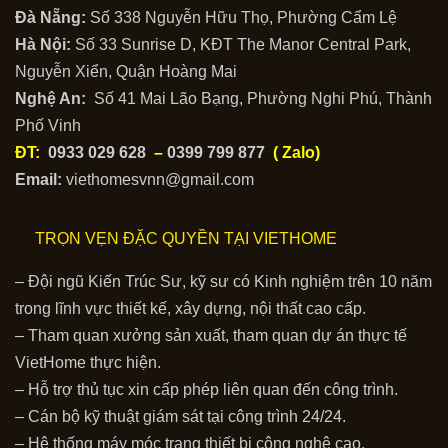
Đà Nẵng:
Số 338 Nguyễn Hữu Thọ, Phường Cẩm Lệ
Hà Nội:
Số 33 Sunrise D, KĐT The Manor Central Park,
Nguyễn Xiển, Quận Hoàng Mai
Nghệ An:
Số 41 Mai Lão Bạng, Phường Nghi Phú, Thành
Phố Vinh
ĐT:
0933 029 628
–
0399 799 877
( Zalo)
Email:
viethomesvnn@gmail.com
TRỌN VẸN ĐẶC QUYỀN TẠI VIETHOME
– Đội ngũ Kiến Trúc Sư, kỹ sư có Kinh nghiệm trên 10 năm
trong lĩnh vực thiết kế, xây dựng, nội thất cao cấp.
– Tham quan xưởng sản xuất, tham quan dự án thực tế
VietHome thực hiện.
– Hỗ trợ thủ tục xin cấp phép liên quan đến công trình.
– Cán bộ kỹ thuật giám sát tại công trình 24/24.
– Hệ thống máy móc trang thiết bị công nghệ cao.