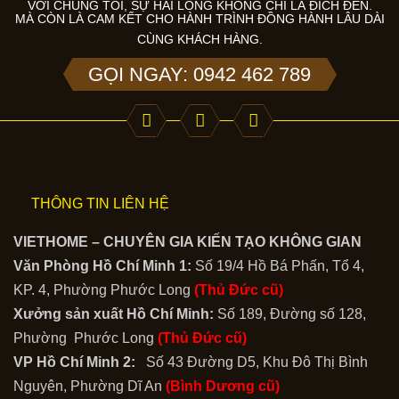
VỚI CHÚNG TÔI, SỰ HÀI LÒNG KHÔNG CHỈ LÀ ĐÍCH ĐẾN.
MÀ CÒN LÀ CAM KẾT CHO HÀNH TRÌNH ĐỒNG HÀNH LÂU DÀI
CÙNG KHÁCH HÀNG.
GỌI NGAY: 0942 462 789
THÔNG TIN LIÊN HỆ
VIETHOME – CHUYÊN GIA KIẾN TẠO KHÔNG GIAN
Văn Phòng Hồ Chí Minh 1:
Số 19/4 Hồ Bá Phấn, Tổ 4,
KP. 4, Phường Phước Long
(Thủ Đức cũ)
Xưởng sản xuất Hồ Chí Minh:
Số 189, Đường số 128,
Phường Phước Long
(Thủ Đức cũ)
VP Hồ Chí Minh 2:
Số 43 Đường D5, Khu Đô Thị Bình
Nguyên, Phường Dĩ An
(Bình Dương cũ)