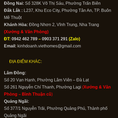
Đồng Nai:
Số 328K Võ Thị Sáu, Phường Trấn Biên
Đắk Lắk :
L237, Khu Eco City, Phường Tân An, TP. Buôn
Mê Thuột
Khánh Hòa:
Đồng Nhơn 2, Vĩnh Trung, Nha Trang
(Xưởng & Văn Phòng)
ĐT:
0942 462 789
–
0903 371 291
(Zalo)
Email:
kinhdoanh.viethomes@gmail.com
ĐỊA ĐIỂM KHÁC:
Lâm Đồng:
Số 20 Vạn Hạnh, Phường Lâm Viên – Đà Lạt
Số 261 Nguyễn Chí Thanh, Phường Lagi
(
Xưởng & Văn
Phòng –
Bình Thuận cũ
)
Quảng Ngãi:
Số 377/1 Nguyễn Trãi, Phường Quảng Phú, Thành phố
Quảng Ngãi