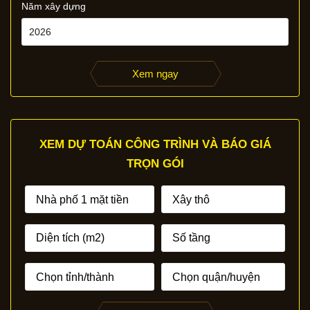
Năm xây dựng
Xem ngay
XEM DỰ TOÁN CÔNG TRÌNH VÀ BÁO GIÁ
TRỌN GÓI