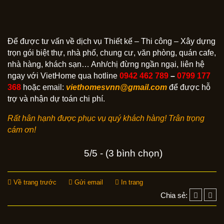
Để được tư vấn về dịch vụ Thiết kế – Thi công – Xây dựng
trọn gói biệt thự, nhà phố, chung cư, văn phòng, quán cafe,
nhà hàng, khách sạn… Anh/chị đừng ngần ngại, liên hệ
ngay với VietHome qua hotline
0942 462 789
–
0799 177
368
hoặc email:
viethomesvnn@gmail.com
để được hỗ
trợ và nhận dự toán chi phí.
Rất hân hạnh được phục vụ quý khách hàng! Trân trọng
cám ơn!
5/5 - (3 bình chọn)
Về trang trước
Gửi email
In trang
Chia sẻ: