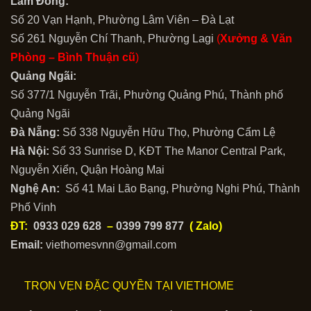
Lâm Đồng:
Số 20 Vạn Hạnh, Phường Lâm Viên – Đà Lạt
Số 261 Nguyễn Chí Thanh, Phường Lagi
(
Xưởng & Văn
Phòng –
Bình Thuận cũ
)
Quảng Ngãi:
Số 377/1 Nguyễn Trãi, Phường Quảng Phú, Thành phố
Quảng Ngãi
Đà Nẵng:
Số 338 Nguyễn Hữu Thọ, Phường Cẩm Lệ
Hà Nội:
Số 33 Sunrise D, KĐT The Manor Central Park,
Nguyễn Xiển, Quận Hoàng Mai
Nghệ An:
Số 41 Mai Lão Bạng, Phường Nghi Phú, Thành
Phố Vinh
ĐT:
0933 029 628
–
0399 799 877
( Zalo)
Email:
viethomesvnn@gmail.com
TRỌN VẸN ĐẶC QUYỀN TẠI VIETHOME