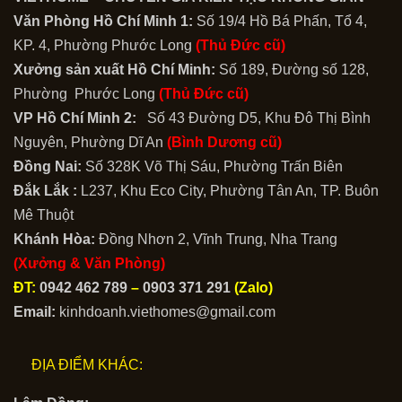
Văn Phòng Hồ Chí Minh 1:
Số 19/4 Hồ Bá Phấn, Tổ 4,
KP. 4, Phường Phước Long
(Thủ Đức cũ)
Xưởng sản xuất Hồ Chí Minh:
Số 189, Đường số 128,
Phường Phước Long
(Thủ Đức cũ)
VP Hồ Chí Minh 2:
Số 43 Đường D5, Khu Đô Thị Bình
Nguyên, Phường Dĩ An
(Bình Dương cũ)
Đồng Nai:
Số 328K Võ Thị Sáu, Phường Trấn Biên
Đắk Lắk :
L237, Khu Eco City, Phường Tân An, TP. Buôn
Mê Thuột
Khánh Hòa:
Đồng Nhơn 2, Vĩnh Trung, Nha Trang
(Xưởng & Văn Phòng)
ĐT:
0942 462 789
–
0903 371 291
(Zalo)
Email:
kinhdoanh.viethomes@gmail.com
ĐỊA ĐIỂM KHÁC: