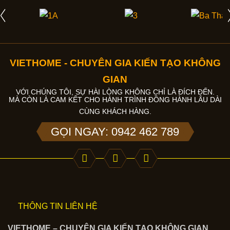
VIETHOME - CHUYÊN GIA KIẾN TẠO KHÔNG
GIAN
VỚI CHÚNG TÔI, SỰ HÀI LÒNG KHÔNG CHỈ LÀ ĐÍCH ĐẾN.
MÀ CÒN LÀ CAM KẾT CHO HÀNH TRÌNH ĐỒNG HÀNH LÂU DÀI
CÙNG KHÁCH HÀNG.
GỌI NGAY: 0942 462 789
THÔNG TIN LIÊN HỆ
VIETHOME – CHUYÊN GIA KIẾN TẠO KHÔNG GIAN