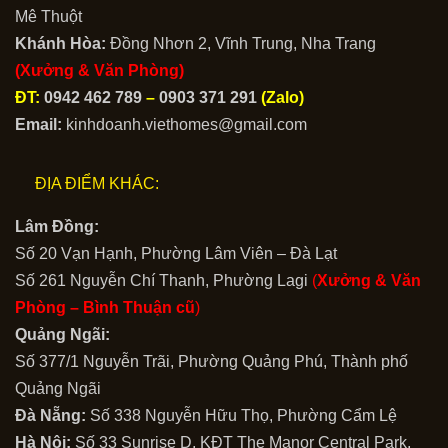
Mê Thuột
Khánh Hòa:
Đồng Nhơn 2, Vĩnh Trung, Nha Trang
(Xưởng & Văn Phòng)
ĐT:
0942 462 789
–
0903 371 291
(Zalo)
Email:
kinhdoanh.viethomes@gmail.com
ĐỊA ĐIỂM KHÁC:
Lâm Đồng:
Số 20 Vạn Hạnh, Phường Lâm Viên – Đà Lạt
Số 261 Nguyễn Chí Thanh, Phường Lagi
(
Xưởng & Văn
Phòng –
Bình Thuận cũ
)
Quảng Ngãi:
Số 377/1 Nguyễn Trãi, Phường Quảng Phú, Thành phố
Quảng Ngãi
Đà Nẵng:
Số 338 Nguyễn Hữu Thọ, Phường Cẩm Lệ
Hà Nội:
Số 33 Sunrise D, KĐT The Manor Central Park,