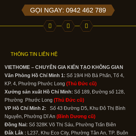
GỌI NGAY: 0942 462 789
THÔNG TIN LIÊN HỆ
VIETHOME – CHUYÊN GIA KIẾN TẠO KHÔNG GIAN
Văn Phòng Hồ Chí Minh 1:
Số 19/4 Hồ Bá Phấn, Tổ 4,
KP. 4, Phường Phước Long
(Thủ Đức cũ)
Xưởng sản xuất Hồ Chí Minh:
Số 189, Đường số 128,
Phường Phước Long
(Thủ Đức cũ)
VP Hồ Chí Minh 2:
Số 43 Đường D5, Khu Đô Thị Bình
Nguyên, Phường Dĩ An
(Bình Dương cũ)
Đồng Nai:
Số 328K Võ Thị Sáu, Phường Trấn Biên
Đắk Lắk :
L237, Khu Eco City, Phường Tân An, TP. Buôn