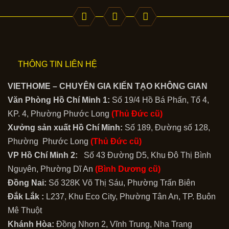
THÔNG TIN LIÊN HỆ
VIETHOME – CHUYÊN GIA KIẾN TẠO KHÔNG GIAN
Văn Phòng Hồ Chí Minh 1:
Số 19/4 Hồ Bá Phấn, Tổ 4,
KP. 4, Phường Phước Long
(Thủ Đức cũ)
Xưởng sản xuất Hồ Chí Minh:
Số 189, Đường số 128,
Phường Phước Long
(Thủ Đức cũ)
VP Hồ Chí Minh 2:
Số 43 Đường D5, Khu Đô Thị Bình
Nguyên, Phường Dĩ An
(Bình Dương cũ)
Đồng Nai:
Số 328K Võ Thị Sáu, Phường Trấn Biên
Đắk Lắk :
L237, Khu Eco City, Phường Tân An, TP. Buôn
Mê Thuột
Khánh Hòa:
Đồng Nhơn 2, Vĩnh Trung, Nha Trang