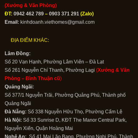
(Xưởng & Văn Phòng)
ĐT:
0942 462 789
–
0903 371 291
(Zalo)
Email:
kinhdoanh.viethomes@gmail.com
ĐỊA ĐIỂM KHÁC:
Lâm Đồng:
Số 20 Vạn Hạnh, Phường Lâm Viên – Đà Lạt
Số 261 Nguyễn Chí Thanh, Phường Lagi
(
Xưởng & Văn
Phòng –
Bình Thuận cũ
)
Quảng Ngãi:
Số 377/1 Nguyễn Trãi, Phường Quảng Phú, Thành phố
Quảng Ngãi
Đà Nẵng:
Số 338 Nguyễn Hữu Thọ, Phường Cẩm Lệ
Hà Nội:
Số 33 Sunrise D, KĐT The Manor Central Park,
Nguyễn Xiển, Quận Hoàng Mai
Nghệ An:
Số 41 Mai Lão Bạng, Phường Nghi Phú, Thành