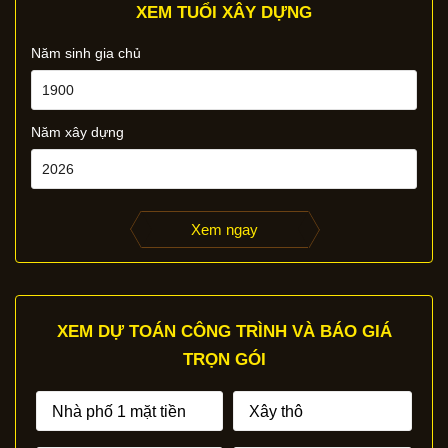
XEM TUỔI XÂY DỰNG
Năm sinh gia chủ
Năm xây dựng
Xem ngay
XEM DỰ TOÁN CÔNG TRÌNH VÀ BÁO GIÁ
TRỌN GÓI