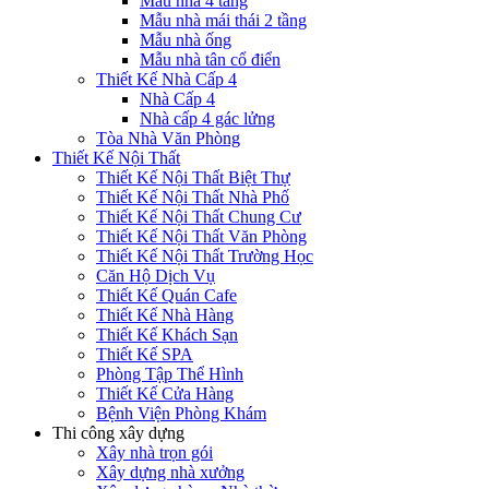
Mẫu nhà 4 tầng
Mẫu nhà mái thái 2 tầng
Mẫu nhà ống
Mẫu nhà tân cổ điển
Thiết Kế Nhà Cấp 4
Nhà Cấp 4
Nhà cấp 4 gác lửng
Tòa Nhà Văn Phòng
Thiết Kế Nội Thất
Thiết Kế Nội Thất Biệt Thự
Thiết Kế Nội Thất Nhà Phố
Thiết Kế Nội Thất Chung Cư
Thiết Kế Nội Thất Văn Phòng
Thiết Kế Nội Thất Trường Học
Căn Hộ Dịch Vụ
Thiết Kế Quán Cafe
Thiết Kế Nhà Hàng
Thiết Kế Khách Sạn
Thiết Kế SPA
Phòng Tập Thể Hình
Thiết Kế Cửa Hàng
Bệnh Viện Phòng Khám
Thi công xây dựng
Xây nhà trọn gói
Xây dựng nhà xưởng