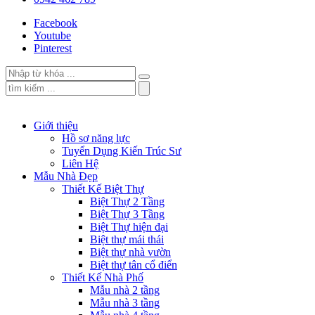
Facebook
Youtube
Pinterest
Giới thiệu
Hồ sơ năng lực
Tuyển Dụng Kiến Trúc Sư
Liên Hệ
Mẫu Nhà Đẹp
Thiết Kế Biệt Thự
Biệt Thự 2 Tầng
Biệt Thự 3 Tầng
Biệt Thự hiện đại
Biệt thự mái thái
Biệt thự nhà vườn
Biệt thự tân cổ điển
Thiết Kế Nhà Phố
Mẫu nhà 2 tầng
Mẫu nhà 3 tầng