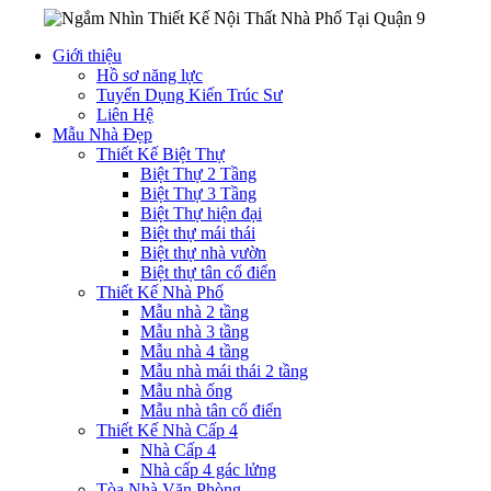
Giới thiệu
Hồ sơ năng lực
Tuyển Dụng Kiến Trúc Sư
Liên Hệ
Mẫu Nhà Đẹp
Thiết Kế Biệt Thự
Biệt Thự 2 Tầng
Biệt Thự 3 Tầng
Biệt Thự hiện đại
Biệt thự mái thái
Biệt thự nhà vườn
Biệt thự tân cổ điển
Thiết Kế Nhà Phố
Mẫu nhà 2 tầng
Mẫu nhà 3 tầng
Mẫu nhà 4 tầng
Mẫu nhà mái thái 2 tầng
Mẫu nhà ống
Mẫu nhà tân cổ điển
Thiết Kế Nhà Cấp 4
Nhà Cấp 4
Nhà cấp 4 gác lửng
Tòa Nhà Văn Phòng