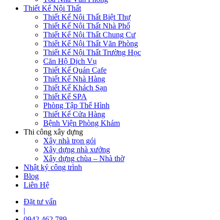
Thiết Kế Nội Thất
Thiết Kế Nội Thất Biệt Thự
Thiết Kế Nội Thất Nhà Phố
Thiết Kế Nội Thất Chung Cư
Thiết Kế Nội Thất Văn Phòng
Thiết Kế Nội Thất Trường Học
Căn Hộ Dịch Vụ
Thiết Kế Quán Cafe
Thiết Kế Nhà Hàng
Thiết Kế Khách Sạn
Thiết Kế SPA
Phòng Tập Thể Hình
Thiết Kế Cửa Hàng
Bệnh Viện Phòng Khám
Thi công xây dựng
Xây nhà trọn gói
Xây dựng nhà xưởng
Xây dựng chùa – Nhà thờ
Nhật ký công trình
Blog
Liên Hệ
Đặt tư vấn
|
0942 462 789