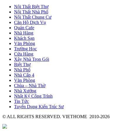
Nội Thất Biệt Thự
Nội Thất Nhà Phố
Nội Thất Chung Cư
Căn Hộ Dịch Vụ
Quán Cafe
Nhà Hàng
Khách Sạn
Văn Phòng
Trường Học
Cửa Hàng
Xây Nhà Trọn Gói
Biệt Thự
Nhà Phố
Nhà Cấp 4
Văn Phòng
Chùa – Nhà Thờ
Nhà Xưởng
Nhật Ký Công Trình
Tin Tức
Tuyển Dụng Kiến Trúc Sư
© ALL RIGHTS RESERVED. VIETHOME 2010-2026