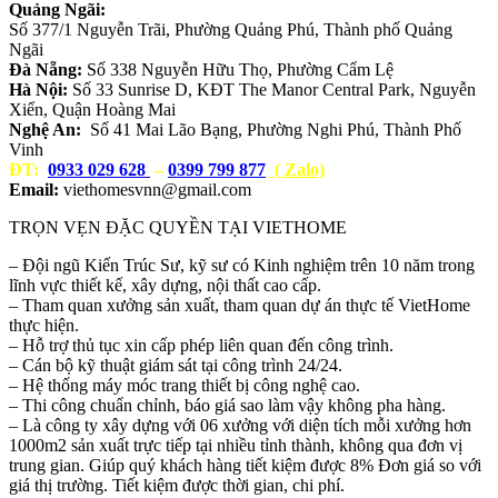
Quảng Ngãi:
Số 377/1 Nguyễn Trãi, Phường Quảng Phú, Thành phố Quảng
Ngãi
Đà Nẵng:
Số 338 Nguyễn Hữu Thọ, Phường Cẩm Lệ
Hà Nội:
Số 33 Sunrise D, KĐT The Manor Central Park, Nguyễn
Xiển, Quận Hoàng Mai
Nghệ An:
Số 41 Mai Lão Bạng, Phường Nghi Phú, Thành Phố
Vinh
ĐT:
0933 029 628
–
0399 799 877
( Zalo)
Email:
viethomesvnn@gmail.com
TRỌN VẸN ĐẶC QUYỀN TẠI VIETHOME
– Đội ngũ Kiến Trúc Sư, kỹ sư có Kinh nghiệm trên 10 năm trong
lĩnh vực thiết kế, xây dựng, nội thất cao cấp.
– Tham quan xưởng sản xuất, tham quan dự án thực tế VietHome
thực hiện.
– Hỗ trợ thủ tục xin cấp phép liên quan đến công trình.
– Cán bộ kỹ thuật giám sát tại công trình 24/24.
– Hệ thống máy móc trang thiết bị công nghệ cao.
– Thi công chuẩn chỉnh, báo giá sao làm vậy không pha hàng.
– Là công ty xây dựng với 06 xưởng với diện tích mỗi xưởng hơn
1000m2 sản xuất trực tiếp tại nhiều tỉnh thành, không qua đơn vị
trung gian. Giúp quý khách hàng tiết kiệm được 8% Đơn giá so với
giá thị trường. Tiết kiệm được thời gian, chi phí.