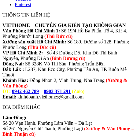
Pinterest
THÔNG TIN LIÊN HỆ
VIETHOME – CHUYÊN GIA KIẾN TẠO KHÔNG GIAN
Văn Phòng Hồ Chí Minh 1:
Số 19/4 Hồ Bá Phấn, Tổ 4, KP. 4,
Phường Phước Long
(Thủ Đức cũ)
Xưởng sản xuất Hồ Chí Minh:
Số 189, Đường số 128, Phường
Phước Long
(Thủ Đức cũ)
VP Hồ Chí Minh 2:
Số 43 Đường D5, Khu Đô Thị Bình
Nguyên, Phường Dĩ An
(Bình Dương cũ)
Đồng Nai:
Số 328K Võ Thị Sáu, Phường Trấn Biên
Đắk Lắk :
L237, Khu Eco City, Phường Tân An, TP. Buôn Mê
Thuột
Khánh Hòa:
Đồng Nhơn 2, Vĩnh Trung, Nha Trang
(Xưởng &
Văn Phòng)
ĐT:
0942 462 789
–
0903 371 291
(Zalo)
Email:
kinhdoanh.viethomes@gmail.com
ĐỊA ĐIỂM KHÁC:
Lâm Đồng:
Số 20 Vạn Hạnh, Phường Lâm Viên – Đà Lạt
Số 261 Nguyễn Chí Thanh, Phường Lagi
(
Xưởng & Văn Phòng –
Bình Thuận cũ
)