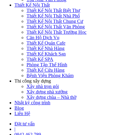
Thiết Kế Nội Thất
Thiết Kế Nội Thất Biệt Thự
Thiết Kế Nội Thất Nhà Phố
Thiết Kế Nội Thất Chung Cư
Thiết Kế Nội Thất Văn Phòng
Thiết Kế Nội Thất Trường Học
Căn Hộ Dịch Vụ
Thiết Kế Quán Cafe
Thiết Kế Nhà Hàng
Thiết Kế Khách Sạn
Thiết Kế SPA
Phòng Tập Thể Hình
Thiết Kế Cửa Hàng
Bệnh Viện Phòng Khám
Thi công xây dựng
Xây nhà trọn gói
Xây dựng nhà xưởng
Xây dựng chùa – Nhà thờ
Nhật ký công trình
Blog
Liên Hệ
Đặt tư vấn
|
0942 462 789