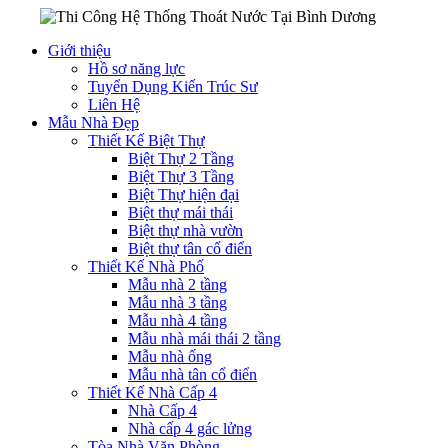
Giới thiệu
Hồ sơ năng lực
Tuyển Dụng Kiến Trúc Sư
Liên Hệ
Mẫu Nhà Đẹp
Thiết Kế Biệt Thự
Biệt Thự 2 Tầng
Biệt Thự 3 Tầng
Biệt Thự hiện đại
Biệt thự mái thái
Biệt thự nhà vườn
Biệt thự tân cổ điển
Thiết Kế Nhà Phố
Mẫu nhà 2 tầng
Mẫu nhà 3 tầng
Mẫu nhà 4 tầng
Mẫu nhà mái thái 2 tầng
Mẫu nhà ống
Mẫu nhà tân cổ điển
Thiết Kế Nhà Cấp 4
Nhà Cấp 4
Nhà cấp 4 gác lửng
Tòa Nhà Văn Phòng