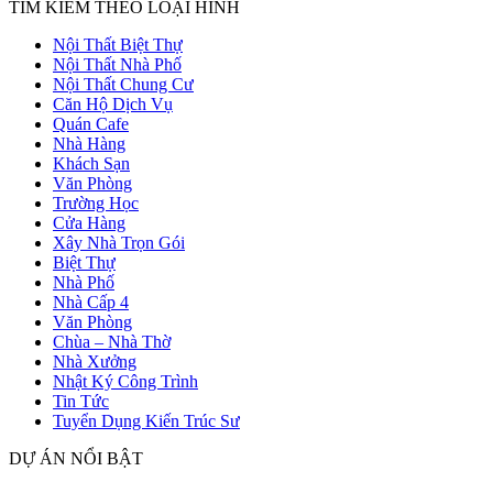
TÌM KIẾM THEO LOẠI HÌNH
Nội Thất Biệt Thự
Nội Thất Nhà Phố
Nội Thất Chung Cư
Căn Hộ Dịch Vụ
Quán Cafe
Nhà Hàng
Khách Sạn
Văn Phòng
Trường Học
Cửa Hàng
Xây Nhà Trọn Gói
Biệt Thự
Nhà Phố
Nhà Cấp 4
Văn Phòng
Chùa – Nhà Thờ
Nhà Xưởng
Nhật Ký Công Trình
Tin Tức
Tuyển Dụng Kiến Trúc Sư
DỰ ÁN NỔI BẬT