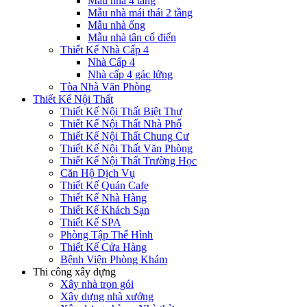
Mẫu nhà 4 tầng
Mẫu nhà mái thái 2 tầng
Mẫu nhà ống
Mẫu nhà tân cổ điển
Thiết Kế Nhà Cấp 4
Nhà Cấp 4
Nhà cấp 4 gác lửng
Tòa Nhà Văn Phòng
Thiết Kế Nội Thất
Thiết Kế Nội Thất Biệt Thự
Thiết Kế Nội Thất Nhà Phố
Thiết Kế Nội Thất Chung Cư
Thiết Kế Nội Thất Văn Phòng
Thiết Kế Nội Thất Trường Học
Căn Hộ Dịch Vụ
Thiết Kế Quán Cafe
Thiết Kế Nhà Hàng
Thiết Kế Khách Sạn
Thiết Kế SPA
Phòng Tập Thể Hình
Thiết Kế Cửa Hàng
Bệnh Viện Phòng Khám
Thi công xây dựng
Xây nhà trọn gói
Xây dựng nhà xưởng