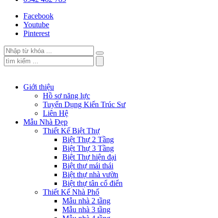
Facebook
Youtube
Pinterest
Giới thiệu
Hồ sơ năng lực
Tuyển Dụng Kiến Trúc Sư
Liên Hệ
Mẫu Nhà Đẹp
Thiết Kế Biệt Thự
Biệt Thự 2 Tầng
Biệt Thự 3 Tầng
Biệt Thự hiện đại
Biệt thự mái thái
Biệt thự nhà vườn
Biệt thự tân cổ điển
Thiết Kế Nhà Phố
Mẫu nhà 2 tầng
Mẫu nhà 3 tầng