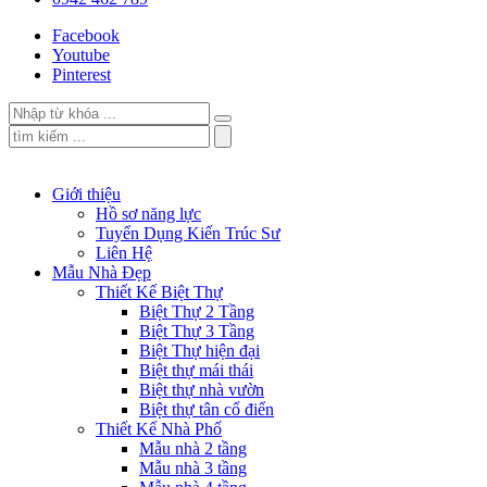
Facebook
Youtube
Pinterest
Giới thiệu
Hồ sơ năng lực
Tuyển Dụng Kiến Trúc Sư
Liên Hệ
Mẫu Nhà Đẹp
Thiết Kế Biệt Thự
Biệt Thự 2 Tầng
Biệt Thự 3 Tầng
Biệt Thự hiện đại
Biệt thự mái thái
Biệt thự nhà vườn
Biệt thự tân cổ điển
Thiết Kế Nhà Phố
Mẫu nhà 2 tầng
Mẫu nhà 3 tầng