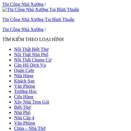
Thi Công Nhà Xưởng
/
Thi Công Nhà Xưởng Tại Bình Thuận
Thi Công Nhà Xưởng
/
TÌM KIẾM THEO LOẠI HÌNH
Nội Thất Biệt Thự
Nội Thất Nhà Phố
Nội Thất Chung Cư
Căn Hộ Dịch Vụ
Quán Cafe
Nhà Hàng
Khách Sạn
Văn Phòng
Trường Học
Cửa Hàng
Xây Nhà Trọn Gói
Biệt Thự
Nhà Phố
Nhà Cấp 4
Văn Phòng
Chùa – Nhà Thờ