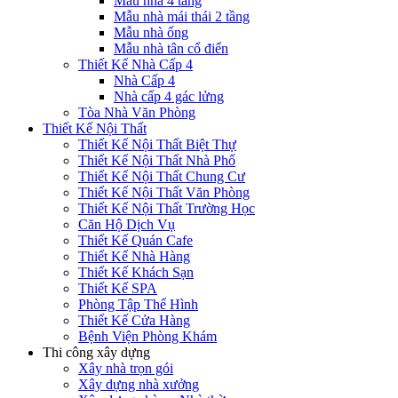
Mẫu nhà 4 tầng
Mẫu nhà mái thái 2 tầng
Mẫu nhà ống
Mẫu nhà tân cổ điển
Thiết Kế Nhà Cấp 4
Nhà Cấp 4
Nhà cấp 4 gác lửng
Tòa Nhà Văn Phòng
Thiết Kế Nội Thất
Thiết Kế Nội Thất Biệt Thự
Thiết Kế Nội Thất Nhà Phố
Thiết Kế Nội Thất Chung Cư
Thiết Kế Nội Thất Văn Phòng
Thiết Kế Nội Thất Trường Học
Căn Hộ Dịch Vụ
Thiết Kế Quán Cafe
Thiết Kế Nhà Hàng
Thiết Kế Khách Sạn
Thiết Kế SPA
Phòng Tập Thể Hình
Thiết Kế Cửa Hàng
Bệnh Viện Phòng Khám
Thi công xây dựng
Xây nhà trọn gói
Xây dựng nhà xưởng