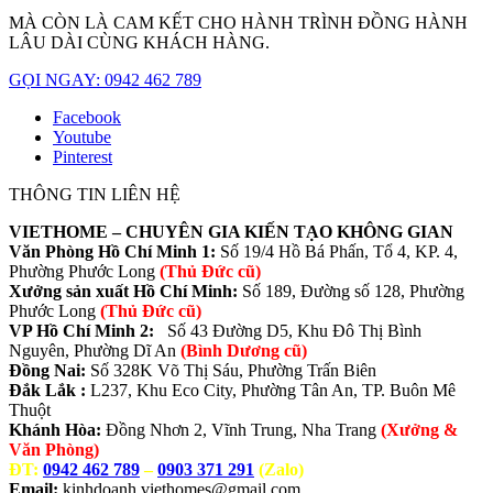
MÀ CÒN LÀ CAM KẾT CHO HÀNH TRÌNH ĐỒNG HÀNH
LÂU DÀI CÙNG KHÁCH HÀNG.
GỌI NGAY: 0942 462 789
Facebook
Youtube
Pinterest
THÔNG TIN LIÊN HỆ
VIETHOME – CHUYÊN GIA KIẾN TẠO KHÔNG GIAN
Văn Phòng Hồ Chí Minh 1:
Số 19/4 Hồ Bá Phấn, Tổ 4, KP. 4,
Phường Phước Long
(Thủ Đức cũ)
Xưởng sản xuất Hồ Chí Minh:
Số 189, Đường số 128, Phường
Phước Long
(Thủ Đức cũ)
VP Hồ Chí Minh 2:
Số 43 Đường D5, Khu Đô Thị Bình
Nguyên, Phường Dĩ An
(Bình Dương cũ)
Đồng Nai:
Số 328K Võ Thị Sáu, Phường Trấn Biên
Đắk Lắk :
L237, Khu Eco City, Phường Tân An, TP. Buôn Mê
Thuột
Khánh Hòa:
Đồng Nhơn 2, Vĩnh Trung, Nha Trang
(Xưởng &
Văn Phòng)
ĐT:
0942 462 789
–
0903 371 291
(Zalo)
Email:
kinhdoanh.viethomes@gmail.com