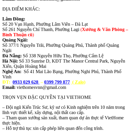
ĐỊA ĐIỂM KHÁC:
Lâm Đồng:
Số 20 Vạn Hạnh, Phường Lâm Viên – Đà Lạt
Số 261 Nguyễn Chí Thanh, Phường Lagi
(
Xưởng & Văn Phòng –
Bình Thuận cũ
)
Quảng Ngãi:
Số 377/1 Nguyễn Trãi, Phường Quảng Phú, Thành phố Quảng
Ngãi
Đà Nẵng:
Số 338 Nguyễn Hữu Thọ, Phường Cẩm Lệ
Hà Nội:
Số 33 Sunrise D, KĐT The Manor Central Park, Nguyễn
Xiển, Quận Hoàng Mai
Nghệ An:
Số 41 Mai Lão Bạng, Phường Nghi Phú, Thành Phố
Vinh
ĐT:
0933 029 628
–
0399 799 877
( Zalo)
Email:
viethomesvnn@gmail.com
TRỌN VẸN ĐẶC QUYỀN TẠI VIETHOME
– Đội ngũ Kiến Trúc Sư, kỹ sư có Kinh nghiệm trên 10 năm trong
lĩnh vực thiết kế, xây dựng, nội thất cao cấp.
– Tham quan xưởng sản xuất, tham quan dự án thực tế VietHome
thực hiện.
– Hỗ trợ thủ tục xin cấp phép liên quan đến công trình.