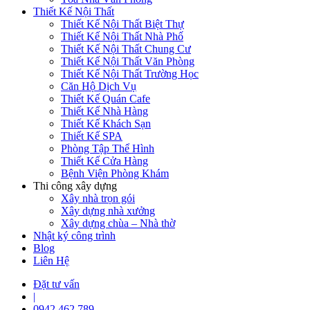
Thiết Kế Nội Thất
Thiết Kế Nội Thất Biệt Thự
Thiết Kế Nội Thất Nhà Phố
Thiết Kế Nội Thất Chung Cư
Thiết Kế Nội Thất Văn Phòng
Thiết Kế Nội Thất Trường Học
Căn Hộ Dịch Vụ
Thiết Kế Quán Cafe
Thiết Kế Nhà Hàng
Thiết Kế Khách Sạn
Thiết Kế SPA
Phòng Tập Thể Hình
Thiết Kế Cửa Hàng
Bệnh Viện Phòng Khám
Thi công xây dựng
Xây nhà trọn gói
Xây dựng nhà xưởng
Xây dựng chùa – Nhà thờ
Nhật ký công trình
Blog
Liên Hệ
Đặt tư vấn
|
0942 462 789