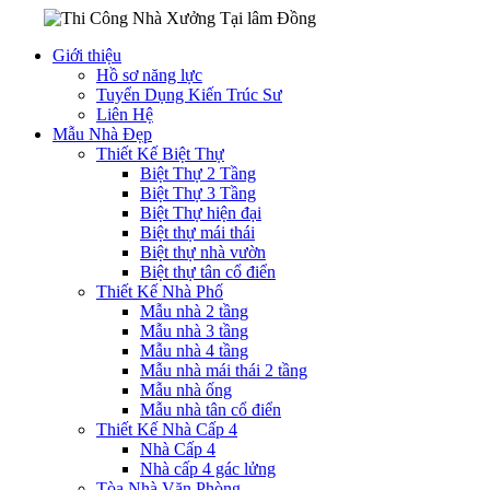
Giới thiệu
Hồ sơ năng lực
Tuyển Dụng Kiến Trúc Sư
Liên Hệ
Mẫu Nhà Đẹp
Thiết Kế Biệt Thự
Biệt Thự 2 Tầng
Biệt Thự 3 Tầng
Biệt Thự hiện đại
Biệt thự mái thái
Biệt thự nhà vườn
Biệt thự tân cổ điển
Thiết Kế Nhà Phố
Mẫu nhà 2 tầng
Mẫu nhà 3 tầng
Mẫu nhà 4 tầng
Mẫu nhà mái thái 2 tầng
Mẫu nhà ống
Mẫu nhà tân cổ điển
Thiết Kế Nhà Cấp 4
Nhà Cấp 4
Nhà cấp 4 gác lửng
Tòa Nhà Văn Phòng