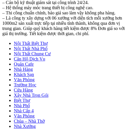
– Cán bộ kỹ thuật giám sát tại công trình 24/24.
– Hệ thống máy móc trang thiết bị công nghệ cao.
– Thi công chuẩn chỉnh, báo giá sao làm vậy không pha hàng.
– Là công ty xây dựng với 06 xưởng với diện tích mỗi xưởng hơn
1000m2 sản xuất trực tiếp tại nhiều tỉnh thành, không qua đơn vị
trung gian. Giúp quý khách hàng tiết kiệm được 8% Đơn giá so với
giá thị trường. Tiết kiệm được thời gian, chi phí.
Nội Thất Biệt Thự
Nội Thất Nhà Phố
Nội Thất Chung Cư
Căn Hộ Dịch Vụ
Quán Cafe
Nhà Hàng
Khách Sạn
Văn Phòng
Trường Học
Cửa Hàng
Xây Nhà Trọn Gói
Biệt Thự
Nhà Phố
Nhà Cấp 4
Văn Phòng
Chùa – Nhà Thờ
Nhà Xưởng