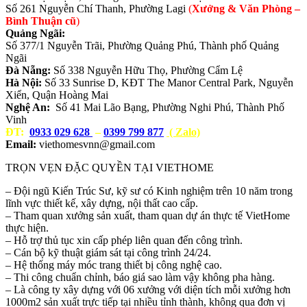
Số 261 Nguyễn Chí Thanh, Phường Lagi
(
Xưởng & Văn Phòng –
Bình Thuận cũ
)
Quảng Ngãi:
Số 377/1 Nguyễn Trãi, Phường Quảng Phú, Thành phố Quảng
Ngãi
Đà Nẵng:
Số 338 Nguyễn Hữu Thọ, Phường Cẩm Lệ
Hà Nội:
Số 33 Sunrise D, KĐT The Manor Central Park, Nguyễn
Xiển, Quận Hoàng Mai
Nghệ An:
Số 41 Mai Lão Bạng, Phường Nghi Phú, Thành Phố
Vinh
ĐT:
0933 029 628
–
0399 799 877
( Zalo)
Email:
viethomesvnn@gmail.com
TRỌN VẸN ĐẶC QUYỀN TẠI VIETHOME
– Đội ngũ Kiến Trúc Sư, kỹ sư có Kinh nghiệm trên 10 năm trong
lĩnh vực thiết kế, xây dựng, nội thất cao cấp.
– Tham quan xưởng sản xuất, tham quan dự án thực tế VietHome
thực hiện.
– Hỗ trợ thủ tục xin cấp phép liên quan đến công trình.
– Cán bộ kỹ thuật giám sát tại công trình 24/24.
– Hệ thống máy móc trang thiết bị công nghệ cao.
– Thi công chuẩn chỉnh, báo giá sao làm vậy không pha hàng.
– Là công ty xây dựng với 06 xưởng với diện tích mỗi xưởng hơn
1000m2 sản xuất trực tiếp tại nhiều tỉnh thành, không qua đơn vị