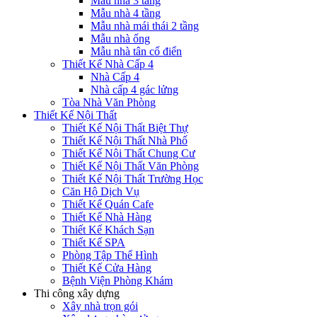
Mẫu nhà 3 tầng
Mẫu nhà 4 tầng
Mẫu nhà mái thái 2 tầng
Mẫu nhà ống
Mẫu nhà tân cổ điển
Thiết Kế Nhà Cấp 4
Nhà Cấp 4
Nhà cấp 4 gác lửng
Tòa Nhà Văn Phòng
Thiết Kế Nội Thất
Thiết Kế Nội Thất Biệt Thự
Thiết Kế Nội Thất Nhà Phố
Thiết Kế Nội Thất Chung Cư
Thiết Kế Nội Thất Văn Phòng
Thiết Kế Nội Thất Trường Học
Căn Hộ Dịch Vụ
Thiết Kế Quán Cafe
Thiết Kế Nhà Hàng
Thiết Kế Khách Sạn
Thiết Kế SPA
Phòng Tập Thể Hình
Thiết Kế Cửa Hàng
Bệnh Viện Phòng Khám
Thi công xây dựng
Xây nhà trọn gói