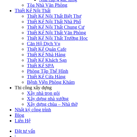
Tòa Nhà Văn Phòng
Thiết Kế Nội Thất
Thiết Kế Nội Thất Biệt Thự
Thiết Kế Nội Thất Nhà Phố
Thiết Kế Nội Thất Chung Cư
Thiết Kế Nội Thất Văn Phòng
Thiết Kế Nội Thất Trường Học
Căn Hộ Dịch Vụ
Thiết Kế Quán Cafe
Thiết Kế Nhà Hàng
Thiết Kế Khách Sạn
Thiết Kế SPA
Phòng Tập Thể Hình
Thiết Kế Cửa Hàng
Bệnh Viện Phòng Khám
Thi công xây dựng
Xây nhà trọn gói
Xây dựng nhà xưởng
Xây dựng chùa – Nhà thờ
Nhật ký công trình
Blog
Liên Hệ
Đặt tư vấn
|