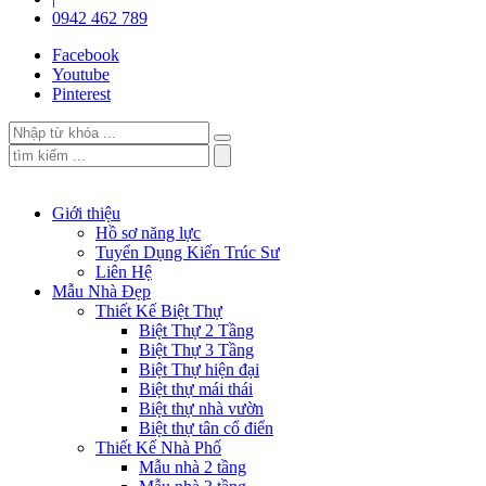
0942 462 789
Facebook
Youtube
Pinterest
Giới thiệu
Hồ sơ năng lực
Tuyển Dụng Kiến Trúc Sư
Liên Hệ
Mẫu Nhà Đẹp
Thiết Kế Biệt Thự
Biệt Thự 2 Tầng
Biệt Thự 3 Tầng
Biệt Thự hiện đại
Biệt thự mái thái
Biệt thự nhà vườn
Biệt thự tân cổ điển
Thiết Kế Nhà Phố
Mẫu nhà 2 tầng