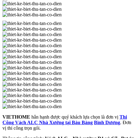
VIETHOME
hân hạnh được quý khách lựa chọn là đơn vị
Thi
Công Vách ALC Nhà Xưởng tại Bàu Bàng
Bình Dương
. Đơn
vị thi công trọn gói.