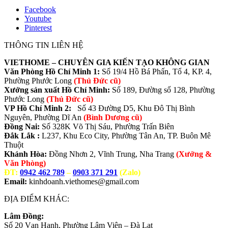
Facebook
Youtube
Pinterest
THÔNG TIN LIÊN HỆ
VIETHOME – CHUYÊN GIA KIẾN TẠO KHÔNG GIAN
Văn Phòng Hồ Chí Minh 1:
Số 19/4 Hồ Bá Phấn, Tổ 4, KP. 4,
Phường Phước Long
(Thủ Đức cũ)
Xưởng sản xuất Hồ Chí Minh:
Số 189, Đường số 128, Phường
Phước Long
(Thủ Đức cũ)
VP Hồ Chí Minh 2:
Số 43 Đường D5, Khu Đô Thị Bình
Nguyên, Phường Dĩ An
(Bình Dương cũ)
Đồng Nai:
Số 328K Võ Thị Sáu, Phường Trấn Biên
Đắk Lắk :
L237, Khu Eco City, Phường Tân An, TP. Buôn Mê
Thuột
Khánh Hòa:
Đồng Nhơn 2, Vĩnh Trung, Nha Trang
(Xưởng &
Văn Phòng)
ĐT:
0942 462 789
–
0903 371 291
(Zalo)
Email:
kinhdoanh.viethomes@gmail.com
ĐỊA ĐIỂM KHÁC:
Lâm Đồng:
Số 20 Vạn Hạnh, Phường Lâm Viên – Đà Lạt