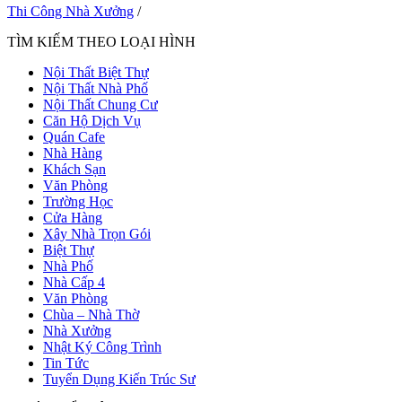
Thi Công Nhà Xưởng
/
TÌM KIẾM THEO LOẠI HÌNH
Nội Thất Biệt Thự
Nội Thất Nhà Phố
Nội Thất Chung Cư
Căn Hộ Dịch Vụ
Quán Cafe
Nhà Hàng
Khách Sạn
Văn Phòng
Trường Học
Cửa Hàng
Xây Nhà Trọn Gói
Biệt Thự
Nhà Phố
Nhà Cấp 4
Văn Phòng
Chùa – Nhà Thờ
Nhà Xưởng
Nhật Ký Công Trình
Tin Tức
Tuyển Dụng Kiến Trúc Sư