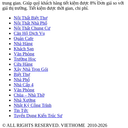
trung gian. Giúp quý khách hàng tiết kiệm được 8% Đơn giá so với
giá thị trường. Tiết kiệm được thời gian, chi phí.
Nội Thất Biệt Thự
Nội Thất Nhà Phố
Nội Thất Chung Cư
Căn Hộ Dịch Vụ
Quán Cafe
Nhà Hàng
Khách Sạn
Văn Phòng
Trường Học
Cửa Hàng
Xây Nhà Trọn Gói
Biệt Thự
Nhà Phố
Nhà Cấp 4
Văn Phòng
Chùa – Nhà Thờ
Nhà Xưởng
Nhật Ký Công Trình
Tin Tức
Tuyển Dụng Kiến Trúc Sư
© ALL RIGHTS RESERVED. VIETHOME 2010-2026