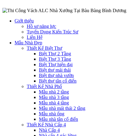
Giới thiệu
Hồ sơ năng lực
Tuyển Dụng Kiến Trúc Sư
Liên Hệ
Mẫu Nhà Đẹp
Thiết Kế Biệt Thự
Biệt Thự 2 Tầng
Biệt Thự 3 Tầng
Biệt Thự hiện đại
Biệt thự mái thái
Biệt thự nhà vườn
Biệt thự tân cổ điển
Thiết Kế Nhà Phố
Mẫu nhà 2 tầng
Mẫu nhà 3 tầng
Mẫu nhà 4 tầng
Mẫu nhà mái thái 2 tầng
Mẫu nhà ống
Mẫu nhà tân cổ điển
Thiết Kế Nhà Cấp 4
Nhà Cấp 4
Nhà cấp 4 gác lửng