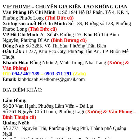
VIETHOME – CHUYÊN GIA KIẾN TẠO KHÔNG GIAN
Văn Phòng Hồ Chí Minh 1:
Số 19/4 Hồ Bá Phấn, Tổ 4, KP. 4,
Phường Phước Long
(Thủ Đức cũ)
Xưởng sản xuất Hồ Chí Minh:
Số 189, Đường số 128, Phường
Phước Long
(Thủ Đức cũ)
VP Hồ Chí Minh 2:
Số 43 Đường D5, Khu Đô Thị Bình
Nguyên, Phường Dĩ An
(Bình Dương cũ)
Đồng Nai:
Số 328K Võ Thị Sáu, Phường Trấn Biên
Đắk Lắk :
L237, Khu Eco City, Phường Tân An, TP. Buôn Mê
Thuột
Khánh Hòa:
Đồng Nhơn 2, Vĩnh Trung, Nha Trang
(Xưởng &
Văn Phòng)
ĐT:
0942 462 789
–
0903 371 291
(Zalo)
Email:
kinhdoanh.viethomes@gmail.com
ĐỊA ĐIỂM KHÁC:
Lâm Đồng:
Số 20 Vạn Hạnh, Phường Lâm Viên – Đà Lạt
Số 261 Nguyễn Chí Thanh, Phường Lagi
(
Xưởng & Văn Phòng –
Bình Thuận cũ
)
Quảng Ngãi:
Số 377/1 Nguyễn Trãi, Phường Quảng Phú, Thành phố Quảng
Ngãi