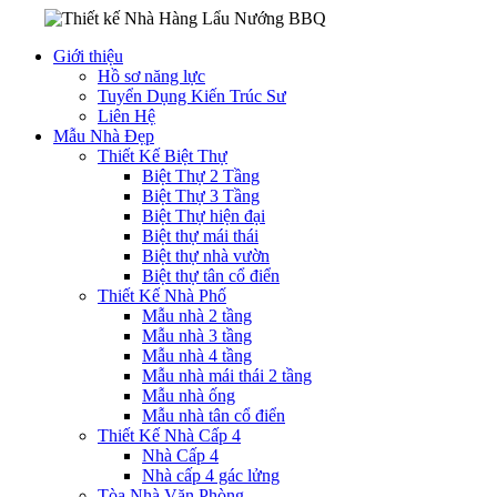
Giới thiệu
Hồ sơ năng lực
Tuyển Dụng Kiến Trúc Sư
Liên Hệ
Mẫu Nhà Đẹp
Thiết Kế Biệt Thự
Biệt Thự 2 Tầng
Biệt Thự 3 Tầng
Biệt Thự hiện đại
Biệt thự mái thái
Biệt thự nhà vườn
Biệt thự tân cổ điển
Thiết Kế Nhà Phố
Mẫu nhà 2 tầng
Mẫu nhà 3 tầng
Mẫu nhà 4 tầng
Mẫu nhà mái thái 2 tầng
Mẫu nhà ống
Mẫu nhà tân cổ điển
Thiết Kế Nhà Cấp 4
Nhà Cấp 4
Nhà cấp 4 gác lửng
Tòa Nhà Văn Phòng