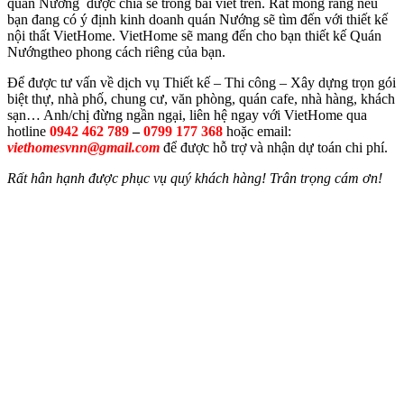
quán Nướng được chia sẻ trong bài viết trên. Rất mong rằng nếu
bạn đang có ý định kinh doanh quán Nướng sẽ tìm đến với thiết kế
nội thất VietHome. VietHome sẽ mang đến cho bạn thiết kế Quán
Nướngtheo phong cách riêng của bạn.
Để được tư vấn về dịch vụ Thiết kế – Thi công – Xây dựng trọn gói
biệt thự, nhà phố, chung cư, văn phòng, quán cafe, nhà hàng, khách
sạn… Anh/chị đừng ngần ngại, liên hệ ngay với VietHome qua
hotline
0942 462 789
–
0799 177 368
hoặc email:
viethomesvnn@gmail.com
để được hỗ trợ và nhận dự toán chi phí.
Rất hân hạnh được phục vụ quý khách hàng! Trân trọng cám ơn!