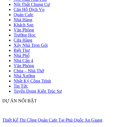
Nội Thất Chung Cư
Căn Hộ Dịch Vụ
Quán Cafe
Nhà Hàng
Khách Sạn
Văn Phòng
Trường Học
Cửa Hàng
Xây Nhà Trọn Gói
Biệt Thự
Nhà Phố
Nhà Cấp 4
Văn Phòng
Chùa – Nhà Thờ
Nhà Xưởng
Nhật Ký Công Trình
Tin Tức
Tuyển Dụng Kiến Trúc Sư
DỰ ÁN NỔI BẬT
Thiết Kế Thi Công Quán Cafe Tại Phú Quốc An Giang