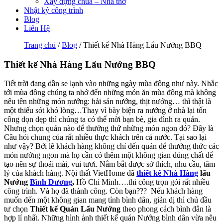
Xây dựng chùa – Nhà thờ
Nhật ký công trình
Blog
Liên Hệ
Trang chủ
/
Blog
/ Thiết kế Nhà Hàng Lẩu Nướng BBQ
Thiết kế Nhà Hàng Lẩu Nướng BBQ
Tiết trời đang dần se lạnh vào những ngày mùa đông như này. Nhắc
tới mùa đông chúng ta nhớ đến những món ăn mùa đông mà không
nêu tên những món nướng: hải sản nướng, thịt nướng… thì thật là
một thiếu sót khó lòng…Thay vì bày biện ra nướng ở nhà lại tốn
công dọn dẹp thì chúng ta có thể mời bạn bè, gia đình ra quán.
Nhưng chọn quán nào để thưởng thứ những món ngon đó? Đây là
Câu hỏi chung của rất nhiều thực khách trên cả nước. Tại sao lại
như vậy? Bởi lẽ khách hàng không chỉ đến quán để thưởng thức các
món nướng ngon mà họ cần có thêm một không gian đúng chất để
tạo nên sự thoải mái, vui tươi. Nắm bắt được sở thích, nhu cầu, tâm
lý của khách hàng. Nội thất VietHome đã
thiết kế Nhà Hàng
lẩu
Nướng
Bình Dương
,
Hồ Chí Minh….thi công trọn gói rất nhiều
công trình. Và họ đã thành công. Còn bạn???
Nếu khách hàng
muốn đến một không gian mang tính bình dân, giản dị thì chủ đầu
tư chọn
Thiết kế Quán Lẩu Nướng
theo phong cách bình dân là
hợp lí nhất. Những hình ảnh thiết kế quán Nướng bình dân vừa nêu