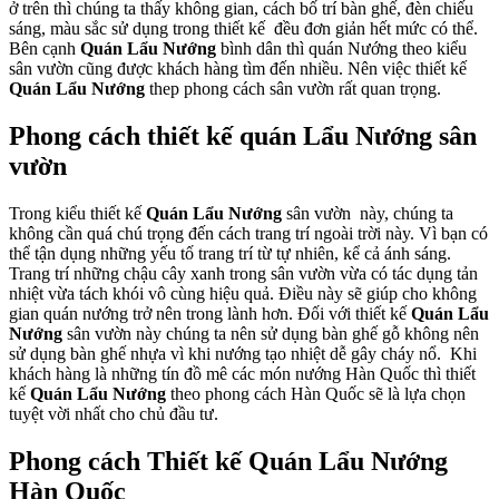
ở trên thì chúng ta thấy không gian, cách bố trí bàn ghế, đèn chiếu
sáng, màu sắc sử dụng trong thiết kế đều đơn giản hết mức có thể.
Bên cạnh
Quán Lẩu Nướng
bình dân thì quán Nướng theo kiểu
sân vườn cũng được khách hàng tìm đến nhiều. Nên việc thiết kế
Quán Lẩu Nướng
thep phong cách sân vườn rất quan trọng.
Phong cách thiết kế quán Lẩu Nướng sân
vườn
Trong kiểu thiết kế
Quán Lẩu Nướng
sân vườn này, chúng ta
không cần quá chú trọng đến cách trang trí ngoài trời này. Vì bạn có
thể tận dụng những yếu tố trang trí từ tự nhiên, kể cả ánh sáng.
Trang trí những chậu cây xanh trong sân vườn vừa có tác dụng tản
nhiệt vừa tách khói vô cùng hiệu quả. Điều này sẽ giúp cho không
gian quán nướng trở nên trong lành hơn. Đối với thiết kế
Quán Lẩu
Nướng
sân vườn này chúng ta nên sử dụng bàn ghế gỗ không nên
sử dụng bàn ghế nhựa vì khi nướng tạo nhiệt dễ gây cháy nổ.
Khi
khách hàng là những tín đồ mê các món nướng Hàn Quốc thì thiết
kế
Quán Lẩu Nướng
theo phong cách Hàn Quốc sẽ là lựa chọn
tuyệt vời nhất cho chủ đầu tư.
Phong cách Thiết kế Quán Lẩu Nướng
Hàn Quốc