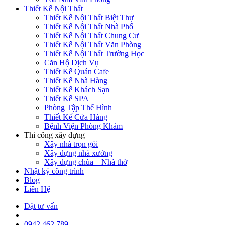
Thiết Kế Nội Thất
Thiết Kế Nội Thất Biệt Thự
Thiết Kế Nội Thất Nhà Phố
Thiết Kế Nội Thất Chung Cư
Thiết Kế Nội Thất Văn Phòng
Thiết Kế Nội Thất Trường Học
Căn Hộ Dịch Vụ
Thiết Kế Quán Cafe
Thiết Kế Nhà Hàng
Thiết Kế Khách Sạn
Thiết Kế SPA
Phòng Tập Thể Hình
Thiết Kế Cửa Hàng
Bệnh Viện Phòng Khám
Thi công xây dựng
Xây nhà trọn gói
Xây dựng nhà xưởng
Xây dựng chùa – Nhà thờ
Nhật ký công trình
Blog
Liên Hệ
Đặt tư vấn
|
0942 462 789