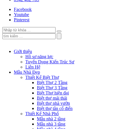
Facebook
Youtube
Pinterest
Giới thiệu
Hồ sơ năng lực
Tuyển Dụng Kiến Trúc Sư
Liên Hệ
Mẫu Nhà Đẹp
Thiết Kế Biệt Thự
Biệt Thự 2 Tầng
Biệt Thự 3 Tầng
Biệt Thự hiện đại
Biệt thự mái thái
Biệt thự nhà vườn
Biệt thự tân cổ điển
Thiết Kế Nhà Phố
Mẫu nhà 2 tầng
Mẫu nhà 3 tầng