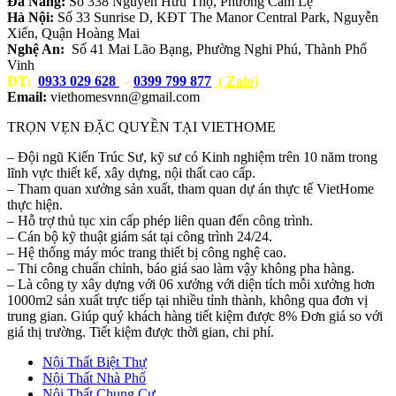
Đà Nẵng:
Số 338 Nguyễn Hữu Thọ, Phường Cẩm Lệ
Hà Nội:
Số 33 Sunrise D, KĐT The Manor Central Park, Nguyễn
Xiển, Quận Hoàng Mai
Nghệ An:
Số 41 Mai Lão Bạng, Phường Nghi Phú, Thành Phố
Vinh
ĐT:
0933 029 628
–
0399 799 877
( Zalo)
Email:
viethomesvnn@gmail.com
TRỌN VẸN ĐẶC QUYỀN TẠI VIETHOME
– Đội ngũ Kiến Trúc Sư, kỹ sư có Kinh nghiệm trên 10 năm trong
lĩnh vực thiết kế, xây dựng, nội thất cao cấp.
– Tham quan xưởng sản xuất, tham quan dự án thực tế VietHome
thực hiện.
– Hỗ trợ thủ tục xin cấp phép liên quan đến công trình.
– Cán bộ kỹ thuật giám sát tại công trình 24/24.
– Hệ thống máy móc trang thiết bị công nghệ cao.
– Thi công chuẩn chỉnh, báo giá sao làm vậy không pha hàng.
– Là công ty xây dựng với 06 xưởng với diện tích mỗi xưởng hơn
1000m2 sản xuất trực tiếp tại nhiều tỉnh thành, không qua đơn vị
trung gian. Giúp quý khách hàng tiết kiệm được 8% Đơn giá so với
giá thị trường. Tiết kiệm được thời gian, chi phí.
Nội Thất Biệt Thự
Nội Thất Nhà Phố
Nội Thất Chung Cư