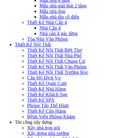
Mẫu nhà 4 tầng
Mẫu nhà mái thái 2 tầng
Mẫu nhà ống
Mẫu nhà tân cổ điển
Thiết Kế Nhà Cấp 4
Nhà Cấp 4
Nhà cấp 4 gác lửng
Tòa Nhà Văn Phòng
Thiết Kế Nội Thất
Thiết Kế Nội Thất Biệt Thự
Thiết Kế Nội Thất Nhà Phố
Thiết Kế Nội Thất Chung Cư
Thiết Kế Nội Thất Văn Phòng
Thiết Kế Nội Thất Trường Học
Căn Hộ Dịch Vụ
Thiết Kế Quán Cafe
Thiết Kế Nhà Hàng
Thiết Kế Khách Sạn
Thiết Kế SPA
Phòng Tập Thể Hình
Thiết Kế Cửa Hàng
Bệnh Viện Phòng Khám
Thi công xây dựng
Xây nhà trọn gói
Xây dựng nhà xưởng