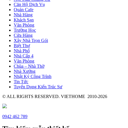
Căn Hộ Dịch Vụ
Quán Cafe
Nhà Hàng
Khách Sạn
Văn Phòng
Trường Học
Cửa Hàng
Xây Nhà Trọn Gói
Biệt Thự
Nhà Phố
Nhà Cấp 4
Văn Phòng
Chùa – Nhà Thờ
Nhà Xưởng
Nhật Ký Công Trình
Tin Tức
Tuyển Dụng Kiến Trúc Sư
© ALL RIGHTS RESERVED. VIETHOME 2010-2026
0942 462 789