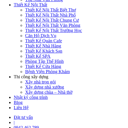
Thiết Kế Nội Thất
Thiết Kế Nội Thất Biệt Thự
Thiết Kế Nội Thất Nhà Phố
Thiết Kế Nội Thất Chung Cư
Thiết Kế Nội Thất Văn Phòng
Thiết Kế Nội Thất Trường Học
Căn Hộ Dịch Vụ
Thiết Kế Quán Cafe
Thiết Kế Nhà Hàng
Thiết Kế Khách Sạn
Thiết Kế SPA
Phòng Tập Thể Hình
Thiết Kế Cửa Hàng
Bệnh Viện Phòng Khám
Thi công xây dựng
Xây nhà trọn gói
Xây dựng nhà xưởng
Xây dựng chùa – Nhà thờ
Nhật ký công trình
Blog
Liên Hệ
Đặt tư vấn
|
0942 462 789