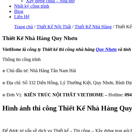
Xây dựng chùa – Nhà thờ
Nhật ký công trình
Blog
Liên Hệ
Trang chủ
/
Thiết Kế Nội Thất
/
Thiết Kế Nhà Hàng
/ Thiết K
Thiết Kế Nhà Hàng Quy Nhơn
VietHome là công ty Thiết kế thi công nhà hàng
Quy Nhơn
và tỉnh
Thông tin công trình
๏ Chủ đầu tư: Nhà Hàng Tân Nam Hải
๏ Địa chỉ: Số 332 Diên Hồng, Lý Thường Kiệt, Quy Nhơn, Bình Đị
๏ Đơn Vị:
KIẾN TRÚC NỘI THẤT VIETHOME –
Hotline:
094
Hình ảnh thi công Thiết Kế Nhà Hàng Qu
Để được tư vấn về dịch vụ Thiết kế – Thi công – Xây dựng trọn gói 