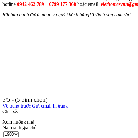
hotline
0942 462 789
–
0799 177 368
hoặc email:
viethomesvnn@gm
Rất hân hạnh được phục vụ quý khách hàng! Trân trọng cám ơn!
5/5 - (5 bình chọn)
Về trang trước
Gửi email
In trang
Chia sẻ:
Xem hướng nhà
Năm sinh gia chủ