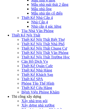
Mẫu nhà 4 tầng
Mẫu nhà mái thái 2 tầng
Mẫu nhà ống
Mẫu nhà tân cổ điển
Thiết Kế Nhà Cấp 4
Nhà Cấp 4
Nhà cấp 4 gác lửng
Tòa Nhà Văn Phòng
Thiết Kế Nội Thất
Thiết Kế Nội Thất Biệt Thự
Thiết Kế Nội Thất Nhà Phố
Thiết Kế Nội Thất Chung Cư
Thiết Kế Nội Thất Văn Phòng
Thiết Kế Nội Thất Trường Học
Căn Hộ Dịch Vụ
Thiết Kế Quán Cafe
Thiết Kế Nhà Hàng
Thiết Kế Khách Sạn
Thiết Kế SPA
Phòng Tập Thể Hình
Thiết Kế Cửa Hàng
Bệnh Viện Phòng Khám
Thi công xây dựng
Xây nhà trọn gói
Xây dựng nhà xưởng