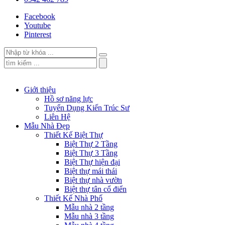
Facebook
Youtube
Pinterest
Giới thiệu
Hồ sơ năng lực
Tuyển Dụng Kiến Trúc Sư
Liên Hệ
Mẫu Nhà Đẹp
Thiết Kế Biệt Thự
Biệt Thự 2 Tầng
Biệt Thự 3 Tầng
Biệt Thự hiện đại
Biệt thự mái thái
Biệt thự nhà vườn
Biệt thự tân cổ điển
Thiết Kế Nhà Phố
Mẫu nhà 2 tầng
Mẫu nhà 3 tầng