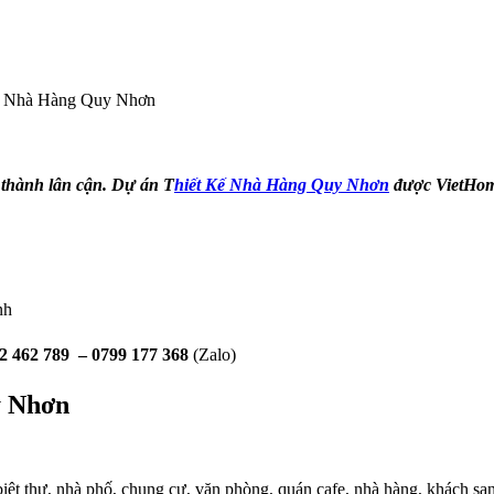
ế Nhà Hàng Quy Nhơn
 thành lân cận. Dự án T
hiết Kế Nhà Hàng Quy Nhơn
được VietHome 
nh
2 462 789 –
0799 177 368
(Zalo)
y Nhơn
biệt thự, nhà phố, chung cư, văn phòng, quán cafe, nhà hàng, khách 