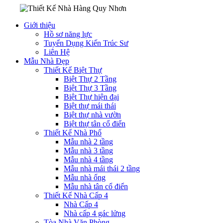
Giới thiệu
Hồ sơ năng lực
Tuyển Dụng Kiến Trúc Sư
Liên Hệ
Mẫu Nhà Đẹp
Thiết Kế Biệt Thự
Biệt Thự 2 Tầng
Biệt Thự 3 Tầng
Biệt Thự hiện đại
Biệt thự mái thái
Biệt thự nhà vườn
Biệt thự tân cổ điển
Thiết Kế Nhà Phố
Mẫu nhà 2 tầng
Mẫu nhà 3 tầng
Mẫu nhà 4 tầng
Mẫu nhà mái thái 2 tầng
Mẫu nhà ống
Mẫu nhà tân cổ điển
Thiết Kế Nhà Cấp 4
Nhà Cấp 4
Nhà cấp 4 gác lửng
Tòa Nhà Văn Phòng