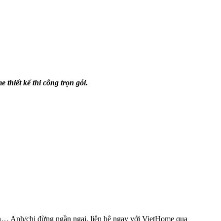
thiết kế thi công trọn gói.
sạn… Anh/chị đừng ngần ngại, liên hệ ngay với VietHome qua