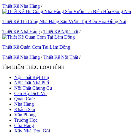
Thiết Kế Nhà Hàng
/
Thiết Kế Thi Công Nhà Hàng Sân Vườn Tại Biên Hòa Đồng Nai
Thiết Kế Nhà Hàng
/
Thiết Kế Nội Thất
/
Thiết Kế Quán Cơm Tại Lâm Đồng
Thiết Kế Nhà Hàng
/
Thiết Kế Nội Thất
/
TÌM KIẾM THEO LOẠI HÌNH
Nội Thất Biệt Thự
Nội Thất Nhà Phố
Nội Thất Chung Cư
Căn Hộ Dịch Vụ
Quán Cafe
Nhà Hàng
Khách Sạn
Văn Phòng
Trường Học
Cửa Hàng
Xây Nhà Trọn Gói