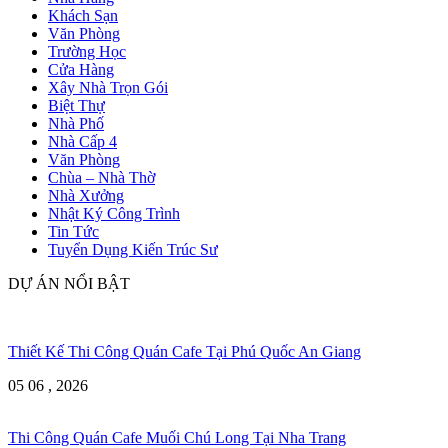
Khách Sạn
Văn Phòng
Trường Học
Cửa Hàng
Xây Nhà Trọn Gói
Biệt Thự
Nhà Phố
Nhà Cấp 4
Văn Phòng
Chùa – Nhà Thờ
Nhà Xưởng
Nhật Ký Công Trình
Tin Tức
Tuyển Dụng Kiến Trúc Sư
DỰ ÁN NỔI BẬT
Thiết Kế Thi Công Quán Cafe Tại Phú Quốc An Giang
05 06 , 2026
Thi Công Quán Cafe Muối Chú Long Tại Nha Trang