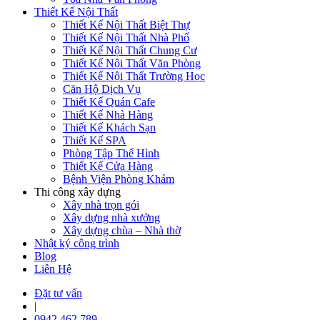
Thiết Kế Nội Thất
Thiết Kế Nội Thất Biệt Thự
Thiết Kế Nội Thất Nhà Phố
Thiết Kế Nội Thất Chung Cư
Thiết Kế Nội Thất Văn Phòng
Thiết Kế Nội Thất Trường Học
Căn Hộ Dịch Vụ
Thiết Kế Quán Cafe
Thiết Kế Nhà Hàng
Thiết Kế Khách Sạn
Thiết Kế SPA
Phòng Tập Thể Hình
Thiết Kế Cửa Hàng
Bệnh Viện Phòng Khám
Thi công xây dựng
Xây nhà trọn gói
Xây dựng nhà xưởng
Xây dựng chùa – Nhà thờ
Nhật ký công trình
Blog
Liên Hệ
Đặt tư vấn
|
0942 462 789