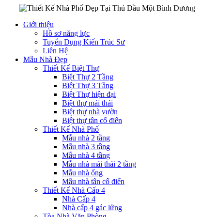
Giới thiệu
Hồ sơ năng lực
Tuyển Dụng Kiến Trúc Sư
Liên Hệ
Mẫu Nhà Đẹp
Thiết Kế Biệt Thự
Biệt Thự 2 Tầng
Biệt Thự 3 Tầng
Biệt Thự hiện đại
Biệt thự mái thái
Biệt thự nhà vườn
Biệt thự tân cổ điển
Thiết Kế Nhà Phố
Mẫu nhà 2 tầng
Mẫu nhà 3 tầng
Mẫu nhà 4 tầng
Mẫu nhà mái thái 2 tầng
Mẫu nhà ống
Mẫu nhà tân cổ điển
Thiết Kế Nhà Cấp 4
Nhà Cấp 4
Nhà cấp 4 gác lửng
Tòa Nhà Văn Phòng