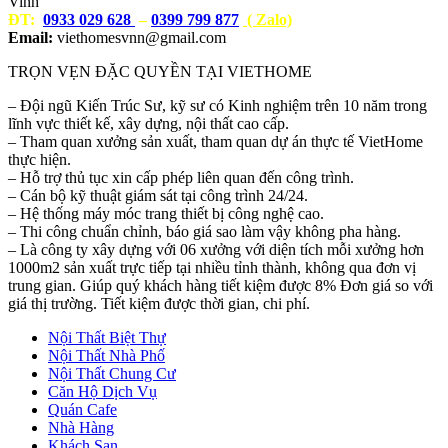
Vinh
ĐT:
0933 029 628
–
0399 799 877
( Zalo)
Email:
viethomesvnn@gmail.com
TRỌN VẸN ĐẶC QUYỀN TẠI VIETHOME
– Đội ngũ Kiến Trúc Sư, kỹ sư có Kinh nghiệm trên 10 năm trong
lĩnh vực thiết kế, xây dựng, nội thất cao cấp.
– Tham quan xưởng sản xuất, tham quan dự án thực tế VietHome
thực hiện.
– Hỗ trợ thủ tục xin cấp phép liên quan đến công trình.
– Cán bộ kỹ thuật giám sát tại công trình 24/24.
– Hệ thống máy móc trang thiết bị công nghệ cao.
– Thi công chuẩn chỉnh, báo giá sao làm vậy không pha hàng.
– Là công ty xây dựng với 06 xưởng với diện tích mỗi xưởng hơn
1000m2 sản xuất trực tiếp tại nhiều tỉnh thành, không qua đơn vị
trung gian. Giúp quý khách hàng tiết kiệm được 8% Đơn giá so với
giá thị trường. Tiết kiệm được thời gian, chi phí.
Nội Thất Biệt Thự
Nội Thất Nhà Phố
Nội Thất Chung Cư
Căn Hộ Dịch Vụ
Quán Cafe
Nhà Hàng
Khách Sạn