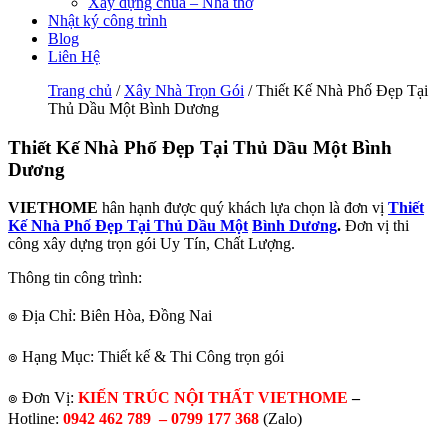
Xây dựng chùa – Nhà thờ
Nhật ký công trình
Blog
Liên Hệ
Trang chủ
/
Xây Nhà Trọn Gói
/ Thiết Kế Nhà Phố Đẹp Tại
Thủ Dầu Một Bình Dương
Thiết Kế Nhà Phố Đẹp Tại Thủ Dầu Một Bình
Dương
VIETHOME
hân hạnh được quý khách lựa chọn là đơn vị
Thiết
Kế Nhà Phố Đẹp Tại Thủ Dầu Một
Bình Dương
.
Đơn vị thi
công xây dựng trọn gói Uy Tín, Chất Lượng.
Thông tin công trình:
๏ Địa Chỉ: Biên Hòa, Đồng Nai
๏ Hạng Mục: Thiết kế & Thi Công trọn gói
๏ Đơn Vị:
KIẾN TRÚC NỘI THẤT VIETHOME
–
Hotline:
0942 462 789 –
0799 177 368
(Zalo)