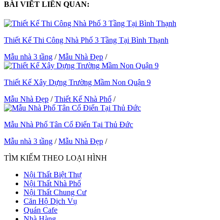
BÀI VIẾT LIÊN QUAN:
Thiết Kế Thi Công Nhà Phố 3 Tầng Tại Bình Thạnh
Mẫu nhà 3 tầng
/
Mẫu Nhà Đẹp
/
Thiết Kế Xây Dựng Trường Mầm Non Quận 9
Mẫu Nhà Đẹp
/
Thiết Kế Nhà Phố
/
Mẫu Nhà Phố Tân Cổ Điển Tại Thủ Đức
Mẫu nhà 3 tầng
/
Mẫu Nhà Đẹp
/
TÌM KIẾM THEO LOẠI HÌNH
Nội Thất Biệt Thự
Nội Thất Nhà Phố
Nội Thất Chung Cư
Căn Hộ Dịch Vụ
Quán Cafe
Nhà Hàng