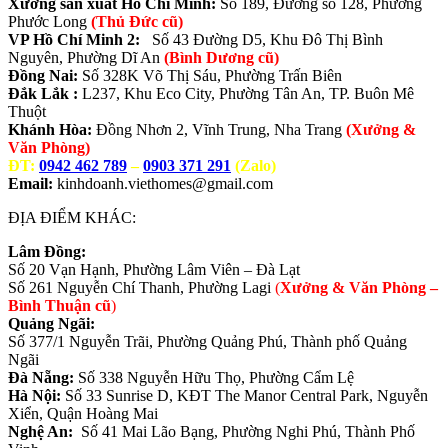
Xưởng sản xuất Hồ Chí Minh:
Số 189, Đường số 128, Phường
Phước Long
(Thủ Đức cũ)
VP Hồ Chí Minh 2:
Số 43 Đường D5, Khu Đô Thị Bình
Nguyên, Phường Dĩ An
(Bình Dương cũ)
Đồng Nai:
Số 328K Võ Thị Sáu, Phường Trấn Biên
Đắk Lắk :
L237, Khu Eco City, Phường Tân An, TP. Buôn Mê
Thuột
Khánh Hòa:
Đồng Nhơn 2, Vĩnh Trung, Nha Trang
(Xưởng &
Văn Phòng)
ĐT:
0942 462 789
–
0903 371 291
(Zalo)
Email:
kinhdoanh.viethomes@gmail.com
ĐỊA ĐIỂM KHÁC:
Lâm Đồng:
Số 20 Vạn Hạnh, Phường Lâm Viên – Đà Lạt
Số 261 Nguyễn Chí Thanh, Phường Lagi
(
Xưởng & Văn Phòng –
Bình Thuận cũ
)
Quảng Ngãi:
Số 377/1 Nguyễn Trãi, Phường Quảng Phú, Thành phố Quảng
Ngãi
Đà Nẵng:
Số 338 Nguyễn Hữu Thọ, Phường Cẩm Lệ
Hà Nội:
Số 33 Sunrise D, KĐT The Manor Central Park, Nguyễn
Xiển, Quận Hoàng Mai
Nghệ An:
Số 41 Mai Lão Bạng, Phường Nghi Phú, Thành Phố