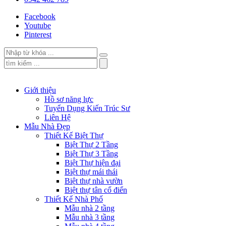
Facebook
Youtube
Pinterest
Giới thiệu
Hồ sơ năng lực
Tuyển Dụng Kiến Trúc Sư
Liên Hệ
Mẫu Nhà Đẹp
Thiết Kế Biệt Thự
Biệt Thự 2 Tầng
Biệt Thự 3 Tầng
Biệt Thự hiện đại
Biệt thự mái thái
Biệt thự nhà vườn
Biệt thự tân cổ điển
Thiết Kế Nhà Phố
Mẫu nhà 2 tầng
Mẫu nhà 3 tầng