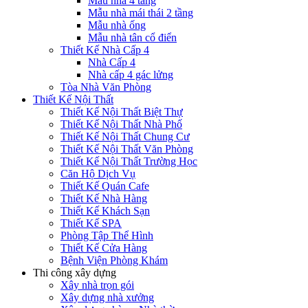
Mẫu nhà 4 tầng
Mẫu nhà mái thái 2 tầng
Mẫu nhà ống
Mẫu nhà tân cổ điển
Thiết Kế Nhà Cấp 4
Nhà Cấp 4
Nhà cấp 4 gác lửng
Tòa Nhà Văn Phòng
Thiết Kế Nội Thất
Thiết Kế Nội Thất Biệt Thự
Thiết Kế Nội Thất Nhà Phố
Thiết Kế Nội Thất Chung Cư
Thiết Kế Nội Thất Văn Phòng
Thiết Kế Nội Thất Trường Học
Căn Hộ Dịch Vụ
Thiết Kế Quán Cafe
Thiết Kế Nhà Hàng
Thiết Kế Khách Sạn
Thiết Kế SPA
Phòng Tập Thể Hình
Thiết Kế Cửa Hàng
Bệnh Viện Phòng Khám
Thi công xây dựng
Xây nhà trọn gói
Xây dựng nhà xưởng