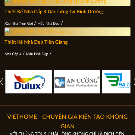
Thiết Kế Nhà Cấp 4 Gác Lửng Tại Bình Dương
/
/
Xây Nhà Trọn Gói
Mẫu Nhà Đẹp
Thiết Kế Nhà Đẹp Tiền Giang
/
/
Nhà Cấp 4
Mẫu Nhà Đẹp
VIETHOME - CHUYÊN GIA KIẾN TẠO KHÔNG
GIAN
VỚI CHÚNG TÔI, SỰ HÀI LÒNG KHÔNG CHỈ LÀ ĐÍCH ĐẾN.