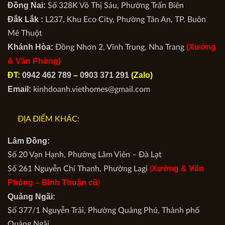
Đồng Nai:
Số 328K Võ Thị Sáu, Phường Trấn Biên
Đắk Lắk :
L237, Khu Eco City, Phường Tân An, TP. Buôn
Mê Thuột
Khánh Hòa:
(Xưởng
Đồng Nhơn 2, Vĩnh Trung, Nha Trang
& Văn Phòng)
ĐT:
0942 462 789
–
0903 371 291
(Zalo)
Email:
kinhdoanh.viethomes@gmail.com
ĐỊA ĐIỂM KHÁC:
Lâm Đồng:
Số 20 Vạn Hạnh, Phường Lâm Viên – Đà Lạt
Xưởng & Văn
Số 261 Nguyễn Chí Thanh, Phường Lagi
(
Phòng –
Bình Thuận cũ
)
Quảng Ngãi:
Số 377/1 Nguyễn Trãi, Phường Quảng Phú, Thành phố
Quảng Ngãi