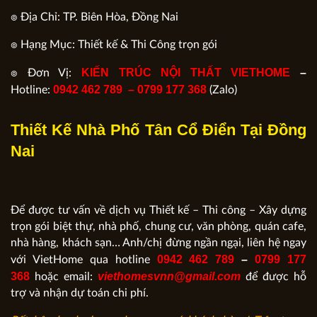
๏ Địa Chỉ: TP. Biên Hòa, Đồng Nai
๏ Hạng Mục: Thiết kế & Thi Công trọn gói
KIẾN TRÚC NỘI THẤT VIETHOME
–
๏ Đơn Vị:
0942 462 789 –
0799 177 368
Hotline:
(Zalo)
Thiết Kế Nhà Phố Tân Cổ Điển Tại Đồng
Nai
Để được tư vấn về dịch vụ Thiết kế – Thi công – Xây dựng
trọn gói biệt thự, nhà phố, chung cư, văn phòng, quán cafe,
nhà hàng, khách sạn… Anh/chị đừng ngần ngại, liên hệ ngay
0942 462 789
–
0799 177
với VietHome qua hotline
368
viethomesvnn@gmail.com
hoặc email:
để được hỗ
trợ và nhận dự toán chi phí.