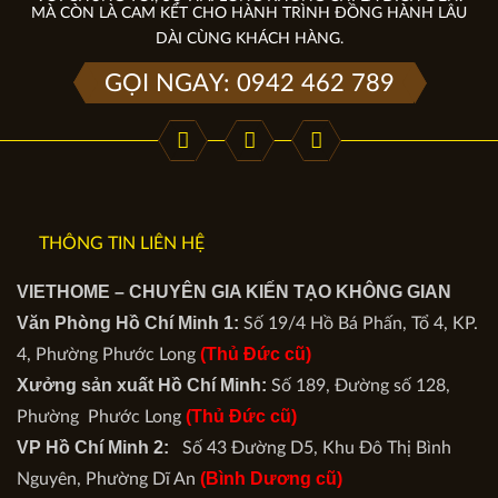
MÀ CÒN LÀ CAM KẾT CHO HÀNH TRÌNH ĐỒNG HÀNH LÂU
DÀI CÙNG KHÁCH HÀNG.
GỌI NGAY: 0942 462 789
THÔNG TIN LIÊN HỆ
VIETHOME – CHUYÊN GIA KIẾN TẠO KHÔNG GIAN
Văn Phòng Hồ Chí Minh 1:
Số 19/4 Hồ Bá Phấn, Tổ 4, KP.
(Thủ Đức cũ)
4, Phường Phước Long
Xưởng sản xuất Hồ Chí Minh:
Số 189, Đường số 128,
(Thủ Đức cũ)
Phường Phước Long
VP Hồ Chí Minh 2:
Số 43 Đường D5, Khu Đô Thị Bình
(Bình Dương cũ)
Nguyên, Phường Dĩ An