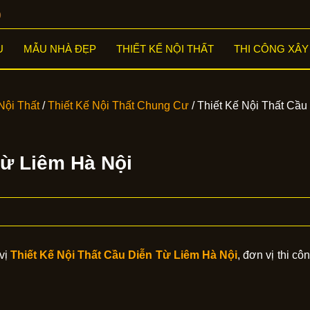
9
U
MẪU NHÀ ĐẸP
THIẾT KẾ NỘI THẤT
THI CÔNG XÂ
Nội Thất
/
Thiết Kế Nội Thất Chung Cư
/ Thiết Kế Nội Thất Cầu
Từ Liêm Hà Nội
vị
Thiết Kế Nội Thất Cầu Diễn Từ Liêm
Hà Nội
, đơn vị thi cô