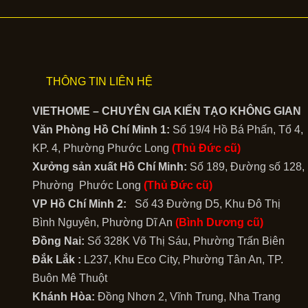
THÔNG TIN LIÊN HỆ
VIETHOME – CHUYÊN GIA KIẾN TẠO KHÔNG GIAN
Văn Phòng Hồ Chí Minh 1:
Số 19/4 Hồ Bá Phấn, Tổ 4,
KP. 4, Phường Phước Long
(Thủ Đức cũ)
Xưởng sản xuất Hồ Chí Minh:
Số 189, Đường số 128,
Phường Phước Long
(Thủ Đức cũ)
VP Hồ Chí Minh 2:
Số 43 Đường D5, Khu Đô Thị
Bình Nguyên, Phường Dĩ An
(Bình Dương cũ)
Đồng Nai:
Số 328K Võ Thị Sáu, Phường Trấn Biên
Đắk Lắk :
L237, Khu Eco City, Phường Tân An, TP.
Buôn Mê Thuột
Khánh Hòa:
Đồng Nhơn 2, Vĩnh Trung, Nha Trang