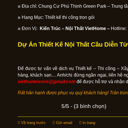
๏ Địa chỉ: Chung Cư Phú Thịnh Green Park – Trung t
๏ Hạng Mục: Thiết kế thi công trọn gói
๏ Đơn Vị:
Kiến Trúc – Nội Thất VietHome –
Hotline:
Dự Án Thiết Kế Nội Thất Cầu Diễn Từ
Để được tư vấn về dịch vụ Thiết kế – Thi công – Xây
hàng, khách sạn… Anh/chị đừng ngần ngại, liên hệ n
viethomesvnn@gmail.com
để được hỗ trợ và nhận dự
Rất hân hạnh được phục vụ quý khách hàng! Trân trọ
5/5 - (3 bình chọn)
Về trang trước
Gửi email
In trang