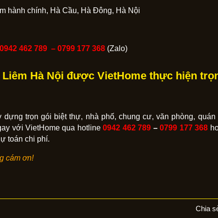
âm hành chính, Hà Cầu, Hà Đông, Hà Nội
0942 462 789 –
0799 177 368
(Zalo)
 Liêm Hà Nội được VietHome thực hiện trọn
 dựng trọn gói biệt thự, nhà phố, chung cư, văn phòng, quán 
gay với VietHome qua hotline
0942 462 789
–
0799 177 368
ho
 toán chi phí.
ng cám ơn!
Chia s