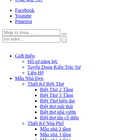
Facebook
Youtube
Pinterest
Giới thiệu
Hồ sơ năng lực
Tuyển Dụng Kiến Trúc Sư
Liên Hệ
Mẫu Nhà Đẹp
Thiết Kế Biệt Thự
Biệt Thự 2 Tầng
Biệt Thự 3 Tầng
Biệt Thự hiện đại
Biệt thự mái thái
Biệt thự nhà vườn
Biệt thự tân cổ điển
Thiết Kế Nhà Phố
Mẫu nhà 2 tầng
Mẫu nhà 3 tầng