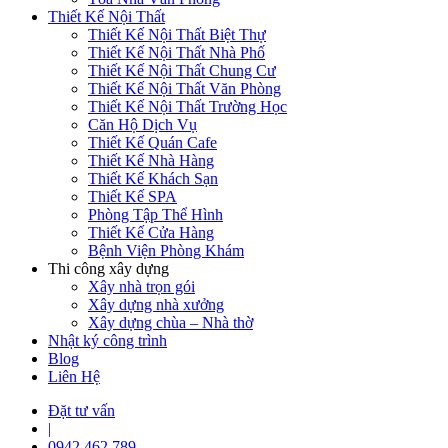
Thiết Kế Nội Thất
Thiết Kế Nội Thất Biệt Thự
Thiết Kế Nội Thất Nhà Phố
Thiết Kế Nội Thất Chung Cư
Thiết Kế Nội Thất Văn Phòng
Thiết Kế Nội Thất Trường Học
Căn Hộ Dịch Vụ
Thiết Kế Quán Cafe
Thiết Kế Nhà Hàng
Thiết Kế Khách Sạn
Thiết Kế SPA
Phòng Tập Thể Hình
Thiết Kế Cửa Hàng
Bệnh Viện Phòng Khám
Thi công xây dựng
Xây nhà trọn gói
Xây dựng nhà xưởng
Xây dựng chùa – Nhà thờ
Nhật ký công trình
Blog
Liên Hệ
Đặt tư vấn
|
0942 462 789