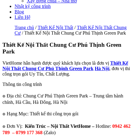
Xây dựng chùa – Nhà thờ
Nhật ký công trình
Blog
Liên Hệ
Trang chủ
/
Thiết Kế Nội Thất
/
Thiết Kế Nội Thất Chung
Cư
/ Thiết Kế Nội Thất Chung Cư Phú Thịnh Green Park
Thiết Kế Nội Thất Chung Cư Phú Thịnh Green
Park
VietHome hân hạnh được quý khách lựa chọn là đơn vị
Thiết Kế
Nội Thất Chung Cư Phú Thịnh Green Park
Hà Nội
, đơn vị thi
công trọn gói Uy Tín, Chất Lượng.
Thông tin công trình
๏ Địa chỉ: Chung Cư Phú Thịnh Green Park – Trung tâm hành
chính, Hà Cầu, Hà Đông, Hà Nội
๏ Hạng Mục: Thiết kế thi công trọn gói
๏ Đơn Vị:
Kiến Trúc – Nội Thất VietHome –
Hotline:
0942 462
789 –
0799 177 368
(Zalo)