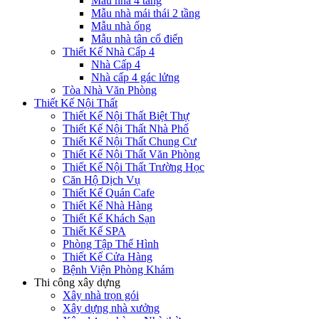
Mẫu nhà 4 tầng
Mẫu nhà mái thái 2 tầng
Mẫu nhà ống
Mẫu nhà tân cổ điển
Thiết Kế Nhà Cấp 4
Nhà Cấp 4
Nhà cấp 4 gác lửng
Tòa Nhà Văn Phòng
Thiết Kế Nội Thất
Thiết Kế Nội Thất Biệt Thự
Thiết Kế Nội Thất Nhà Phố
Thiết Kế Nội Thất Chung Cư
Thiết Kế Nội Thất Văn Phòng
Thiết Kế Nội Thất Trường Học
Căn Hộ Dịch Vụ
Thiết Kế Quán Cafe
Thiết Kế Nhà Hàng
Thiết Kế Khách Sạn
Thiết Kế SPA
Phòng Tập Thể Hình
Thiết Kế Cửa Hàng
Bệnh Viện Phòng Khám
Thi công xây dựng
Xây nhà trọn gói
Xây dựng nhà xưởng