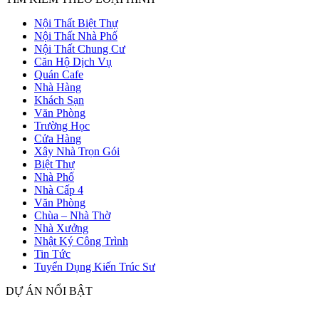
Nội Thất Biệt Thự
Nội Thất Nhà Phố
Nội Thất Chung Cư
Căn Hộ Dịch Vụ
Quán Cafe
Nhà Hàng
Khách Sạn
Văn Phòng
Trường Học
Cửa Hàng
Xây Nhà Trọn Gói
Biệt Thự
Nhà Phố
Nhà Cấp 4
Văn Phòng
Chùa – Nhà Thờ
Nhà Xưởng
Nhật Ký Công Trình
Tin Tức
Tuyển Dụng Kiến Trúc Sư
DỰ ÁN NỔI BẬT