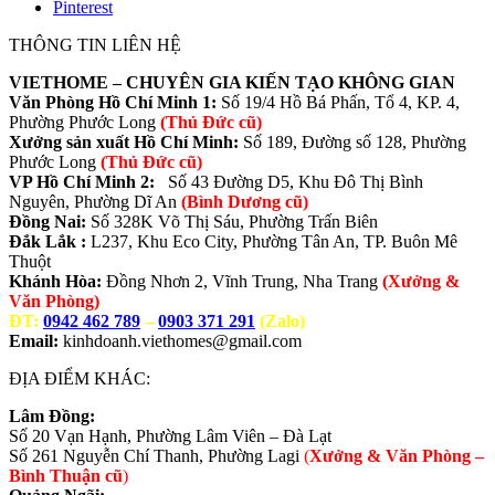
Pinterest
THÔNG TIN LIÊN HỆ
VIETHOME – CHUYÊN GIA KIẾN TẠO KHÔNG GIAN
Văn Phòng Hồ Chí Minh 1:
Số 19/4 Hồ Bá Phấn, Tổ 4, KP. 4,
Phường Phước Long
(Thủ Đức cũ)
Xưởng sản xuất Hồ Chí Minh:
Số 189, Đường số 128, Phường
Phước Long
(Thủ Đức cũ)
VP Hồ Chí Minh 2:
Số 43 Đường D5, Khu Đô Thị Bình
Nguyên, Phường Dĩ An
(Bình Dương cũ)
Đồng Nai:
Số 328K Võ Thị Sáu, Phường Trấn Biên
Đắk Lắk :
L237, Khu Eco City, Phường Tân An, TP. Buôn Mê
Thuột
Khánh Hòa:
Đồng Nhơn 2, Vĩnh Trung, Nha Trang
(Xưởng &
Văn Phòng)
ĐT:
0942 462 789
–
0903 371 291
(Zalo)
Email:
kinhdoanh.viethomes@gmail.com
ĐỊA ĐIỂM KHÁC:
Lâm Đồng:
Số 20 Vạn Hạnh, Phường Lâm Viên – Đà Lạt
Số 261 Nguyễn Chí Thanh, Phường Lagi
(
Xưởng & Văn Phòng –
Bình Thuận cũ
)