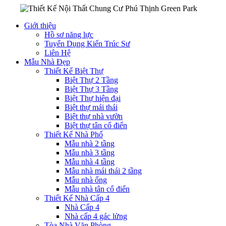
Giới thiệu
Hồ sơ năng lực
Tuyển Dụng Kiến Trúc Sư
Liên Hệ
Mẫu Nhà Đẹp
Thiết Kế Biệt Thự
Biệt Thự 2 Tầng
Biệt Thự 3 Tầng
Biệt Thự hiện đại
Biệt thự mái thái
Biệt thự nhà vườn
Biệt thự tân cổ điển
Thiết Kế Nhà Phố
Mẫu nhà 2 tầng
Mẫu nhà 3 tầng
Mẫu nhà 4 tầng
Mẫu nhà mái thái 2 tầng
Mẫu nhà ống
Mẫu nhà tân cổ điển
Thiết Kế Nhà Cấp 4
Nhà Cấp 4
Nhà cấp 4 gác lửng
Tòa Nhà Văn Phòng