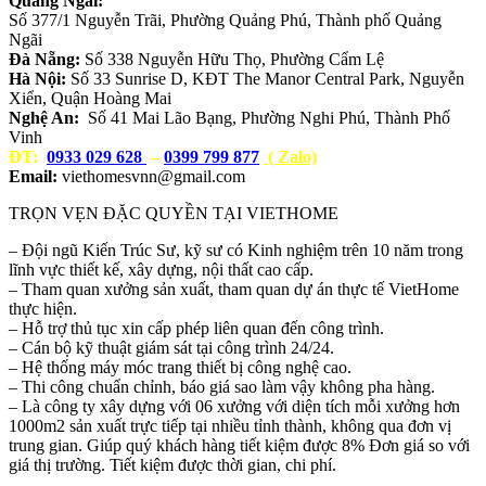
Quảng Ngãi:
Số 377/1 Nguyễn Trãi, Phường Quảng Phú, Thành phố Quảng
Ngãi
Đà Nẵng:
Số 338 Nguyễn Hữu Thọ, Phường Cẩm Lệ
Hà Nội:
Số 33 Sunrise D, KĐT The Manor Central Park, Nguyễn
Xiển, Quận Hoàng Mai
Nghệ An:
Số 41 Mai Lão Bạng, Phường Nghi Phú, Thành Phố
Vinh
ĐT:
0933 029 628
–
0399 799 877
( Zalo)
Email:
viethomesvnn@gmail.com
TRỌN VẸN ĐẶC QUYỀN TẠI VIETHOME
– Đội ngũ Kiến Trúc Sư, kỹ sư có Kinh nghiệm trên 10 năm trong
lĩnh vực thiết kế, xây dựng, nội thất cao cấp.
– Tham quan xưởng sản xuất, tham quan dự án thực tế VietHome
thực hiện.
– Hỗ trợ thủ tục xin cấp phép liên quan đến công trình.
– Cán bộ kỹ thuật giám sát tại công trình 24/24.
– Hệ thống máy móc trang thiết bị công nghệ cao.
– Thi công chuẩn chỉnh, báo giá sao làm vậy không pha hàng.
– Là công ty xây dựng với 06 xưởng với diện tích mỗi xưởng hơn
1000m2 sản xuất trực tiếp tại nhiều tỉnh thành, không qua đơn vị
trung gian. Giúp quý khách hàng tiết kiệm được 8% Đơn giá so với
giá thị trường. Tiết kiệm được thời gian, chi phí.