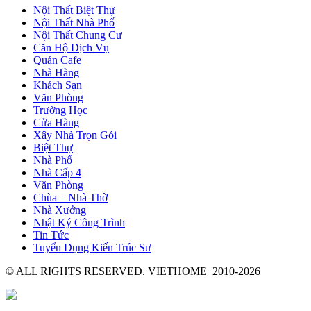
Nội Thất Biệt Thự
Nội Thất Nhà Phố
Nội Thất Chung Cư
Căn Hộ Dịch Vụ
Quán Cafe
Nhà Hàng
Khách Sạn
Văn Phòng
Trường Học
Cửa Hàng
Xây Nhà Trọn Gói
Biệt Thự
Nhà Phố
Nhà Cấp 4
Văn Phòng
Chùa – Nhà Thờ
Nhà Xưởng
Nhật Ký Công Trình
Tin Tức
Tuyển Dụng Kiến Trúc Sư
© ALL RIGHTS RESERVED. VIETHOME 2010-2026