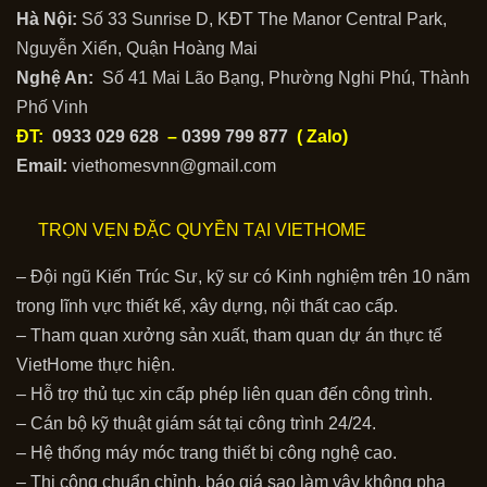
Hà Nội:
Số 33 Sunrise D, KĐT The Manor Central Park,
Nguyễn Xiển, Quận Hoàng Mai
Nghệ An:
Số 41 Mai Lão Bạng, Phường Nghi Phú, Thành
Phố Vinh
ĐT:
0933 029 628
–
0399 799 877
( Zalo)
Email:
viethomesvnn@gmail.com
TRỌN VẸN ĐẶC QUYỀN TẠI VIETHOME
– Đội ngũ Kiến Trúc Sư, kỹ sư có Kinh nghiệm trên 10 năm
trong lĩnh vực thiết kế, xây dựng, nội thất cao cấp.
– Tham quan xưởng sản xuất, tham quan dự án thực tế
VietHome thực hiện.
– Hỗ trợ thủ tục xin cấp phép liên quan đến công trình.
– Cán bộ kỹ thuật giám sát tại công trình 24/24.
– Hệ thống máy móc trang thiết bị công nghệ cao.
– Thi công chuẩn chỉnh, báo giá sao làm vậy không pha