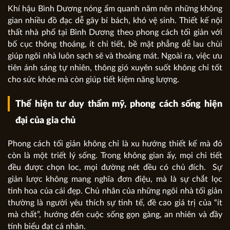
Khí hậu Bình Dương nóng ẩm quanh năm nên những không
gian nhiều đồ đạc dễ gây bí bách, khó vệ sinh. Thiết kế nội
thất nhà phố tại Bình Dương theo phong cách tối giản với
bố cục thông thoáng, ít chi tiết, bề mặt phẳng dễ lau chùi
giúp ngôi nhà luôn sạch sẽ và thoáng mát. Ngoài ra, việc ưu
tiên ánh sáng tự nhiên, thông gió xuyên suốt không chỉ tốt
cho sức khỏe mà còn giúp tiết kiệm năng lượng.
Thể hiện tư duy thẩm mỹ, phong cách sống hiện
đại của gia chủ
Phong cách tối giản không chỉ là xu hướng thiết kế mà đó
còn là một triết lý sống. Trong không gian ấy, mọi chi tiết
đều được chọn loc, mọi đường nét đều có chủ đích. Sự
giản lược không mang nghĩa đơn điệu, mà là sự chắt lọc
tinh hoa của cái đẹp. Chủ nhân của những ngôi nhà tối giản
thường là người yêu thích sự tinh tế, đề cao giá trị của “ít
mà chất”, hướng đến cuộc sống gọn gàng, an nhiên và đầy
tính biểu đạt cá nhân.