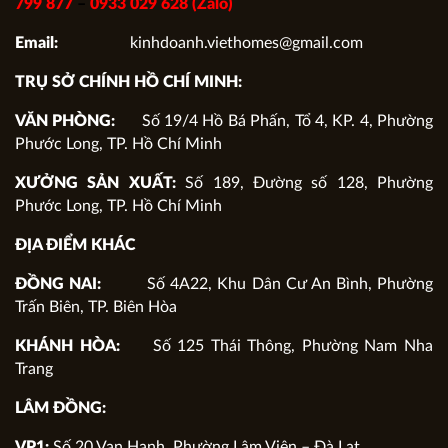
799 877
–
0933 029 628 (Zalo)
Email:
kinhdoanh.viethomes@gmail.com
TRỤ SỞ CHÍNH HỒ CHÍ MINH:
VĂN PHÒNG:
Số 19/4 Hồ Bá Phấn, Tổ 4, KP. 4, Phường
Phước Long, TP. Hồ Chí Minh
XƯỞNG SẢN XUẤT:
Số 189, Đường số 128, Phường
Phước Long, TP. Hồ Chí Minh
ĐỊA ĐIỂM KHÁC
ĐỒNG NAI:
Số 4A22, Khu Dân Cư An Bình, Phường
Trấn Biên, TP. Biên Hòa
KHÁNH HÒA:
Số 125 Thái Thông, Phường Nam Nha
Trang
LÂM ĐỒNG:
VP1:
Số 20 Vạn Hạnh, Phường Lâm Viên – Đà Lạt