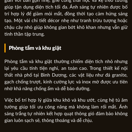
giản với bàn gọn nhẹ, ghế công thái học và kệ treo tường
giúp tận dụng diện tích tối đa. Ánh sáng tự nhiên được bố
trí hợp lý để giảm mỏi mắt, đồng thời tạo cảm hứng sáng
tạo. Một vài chi tiết décor nhẹ như tranh trừu tượng hoặc
chậu cây nhỏ giúp không gian bớt khô khan nhưng vẫn giữ
tinh thần tập trung.
Phòng tắm và khu giặt
Phòng tắm và khu giặt thường chiếm diện tích nhỏ nhưng
lại yêu cầu tính tiện nghi, an toàn cao. Trong thiết kế nội
thất nhà phố tại Bình Dương, các vật liệu như đá granite,
gạch chống trượt, kính cường lực và inox mờ được ưu tiên
nhờ khả năng chống ẩm và dễ bảo dưỡng.
Việc bố trí hợp lý giữa khu khô và khu ướt, cùng hệ tủ âm
tường giúp tối ưu công năng mà không làm rối mắt. Ánh
sáng trắng tự nhiên kết hợp quạt thông gió đảm bảo không
gian luôn sạch sẽ, thông thoáng và dễ chịu.