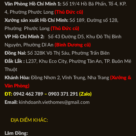
Văn Phòng Hồ Chí Minh 1:
Số 19/4 Hồ Bá Phấn, Tổ 4, KP.
4, Phường Phước Long
(Thủ Đức cũ)
Xưởng sản xuất Hồ Chí Minh:
Số 189, Đường số 128,
Phường Phước Long
(Thủ Đức cũ)
VP Hồ Chí Minh 2:
Số 43 Đường D5, Khu Đô Thị Bình
Nguyên, Phường Dĩ An
(Bình Dương cũ)
Đồng Nai:
Số 328K Võ Thị Sáu, Phường Trấn Biên
Đắk Lắk :
L237, Khu Eco City, Phường Tân An, TP. Buôn Mê
Thuột
Khánh Hòa:
Đồng Nhơn 2, Vĩnh Trung, Nha Trang
(Xưởng &
Văn Phòng)
ĐT:
0942 462 789
–
0903 371 291
(Zalo)
Email:
kinhdoanh.viethomes@gmail.com
ĐỊA ĐIỂM KHÁC:
Lâm Đồng: