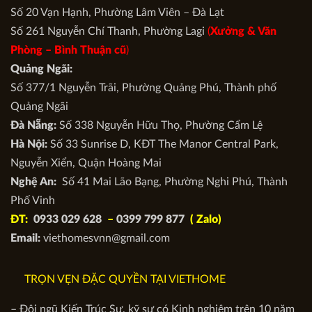
Số 20 Vạn Hạnh, Phường Lâm Viên – Đà Lạt
Số 261 Nguyễn Chí Thanh, Phường Lagi
(
Xưởng & Văn
Phòng –
Bình Thuận cũ
)
Quảng Ngãi:
Số 377/1 Nguyễn Trãi, Phường Quảng Phú, Thành phố
Quảng Ngãi
Đà Nẵng:
Số 338 Nguyễn Hữu Thọ, Phường Cẩm Lệ
Hà Nội:
Số 33 Sunrise D, KĐT The Manor Central Park,
Nguyễn Xiển, Quận Hoàng Mai
Nghệ An:
Số 41 Mai Lão Bạng, Phường Nghi Phú, Thành
Phố Vinh
ĐT:
0933 029 628
–
0399 799 877
( Zalo)
Email:
viethomesvnn@gmail.com
TRỌN VẸN ĐẶC QUYỀN TẠI VIETHOME
– Đội ngũ Kiến Trúc Sư, kỹ sư có Kinh nghiệm trên 10 năm