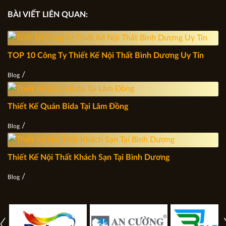
BÀI VIẾT LIÊN QUAN:
TOP 10 Công Ty Thiết Kế Nội Thất Bình Dương Uy Tín
/
Blog
Thiết Kế Quán Bida Tại Lâm Đồng
/
Blog
Thiết Kế Nội Thất Khách Sạn Tại Bình Dương
/
Blog