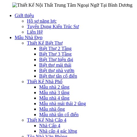
Giới thiệu
Hồ sơ năng lực
Tuyển Dụng Kiến Trúc Sư
Liên Hệ
Mẫu Nhà Đẹp
Thiết Kế Biệt Thự
Biệt Thự 2 Tầng
Biệt Thự 3 Tầng
Biệt Thự hiện đại
Biệt thự mái thái
Biệt thự nhà vườn
Biệt thự tân cổ điển
Thiết Kế Nhà Phố
Mẫu nhà 2 tầng
Mẫu nhà 3 tầng
Mẫu nhà 4 tầng
Mẫu nhà mái thái 2 tầng
Mẫu nhà ống
Mẫu nhà tân cổ điển
Thiết Kế Nhà Cấp 4
Nhà Cấp 4
Nhà cấp 4 gác lửng
Tòa Nhà Văn Phòng