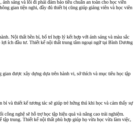
n, ánh sáng và lối đi phải đảm bảo tiêu chuẩn an toàn cho học viên
ông gian tiện nghi, đầy đủ thiết bị cũng giúp giảng viên và học viên
hành. Nội thất bền bỉ, bố trí hợp lý kết hợp với ánh sáng và màu sắc
 lợi ích đầu tư. Thiết kế nội thất trung tâm ngoại ngữ tại Bình Dương
gian được xây dựng dựa trên hành vi, sở thích và mục tiêu học tập
bỉ và thiết kế tương tác sẽ giúp trẻ hứng thú khi học và cảm thấy sự
ối công nghệ sẽ hỗ trợ học tập hiệu quả và nâng cao trải nghiệm.
tập trung. Thiết kế nội thất phù hợp giúp họ vừa học vừa làm việc,