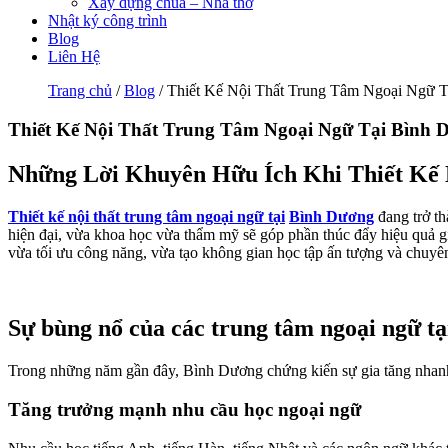
Xây dựng chùa – Nhà thờ
Nhật ký công trình
Blog
Liên Hệ
Trang chủ
/
Blog
/ Thiết Kế Nội Thất Trung Tâm Ngoại Ngữ 
Thiết Kế Nội Thất Trung Tâm Ngoại Ngữ Tại Bình 
Những Lời Khuyên Hữu Ích Khi Thiết Kế 
Thiết kế nội thất trung tâm ngoại ngữ tại
Bình Dương
đang trở th
hiện đại, vừa khoa học vừa thẩm mỹ sẽ góp phần thúc đẩy hiệu quả g
vừa tối ưu công năng, vừa tạo không gian học tập ấn tượng và chuyê
Sự bùng nổ của các trung tâm ngoại ngữ t
Trong những năm gần đây, Bình Dương chứng kiến sự gia tăng nhanh c
Tăng trưởng mạnh nhu cầu học ngoại ngữ