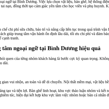
ngoại ngữ tại Bình Dương. Việc lựa chọn vật liệu, bàn ghế, hệ thống điệ
o tai nạn, đồng thời tạo cảm giác yên tâm cho học viên và phụ huynh. Kh
 chế chi phí sửa chữa, bảo trì và nâng cấp liên tục trong quá trình vận 
ách giúp trung tâm vận hành ổn định lâu dài, tối ưu chi phí và đảm bảo
ế cạnh tranh.
g tâm ngoại ngữ tại Bình Dương hiệu quả
 thói quen của từng nhóm khách hàng là bước cực kỳ quan trọng. Không 
u dài.
ian vui nhộn, an toàn và dễ di chuyển. Nội thất mềm mại, vật liệu bền 
áng tạo và tiện lợi. Bàn ghế linh hoạt, khu vực thảo luận nhóm và kết n
iêm túc, hiện đại kết hợp khu vực làm việc nhóm hoặc bàn cá nhân để 