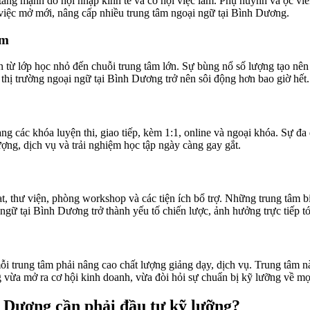
tăng mạnh do hội nhập kinh tế và cơ hội việc làm. Phụ huynh và ọc vi
 việc mở mới, nâng cấp nhiều trung tâm ngoại ngữ tại Bình Dương.
âm
n từ lớp học nhỏ đến chuỗi trung tâm lớn. Sự bùng nổ số lượng tạo nên
o thị trường ngoại ngữ tại Bình Dương trở nên sôi động hơn bao giờ hết.
g các khóa luyện thi, giao tiếp, kèm 1:1, online và ngoại khóa. Sự đa
ợng, dịch vụ và trải nghiệm học tập ngày càng gay gắt.
t, thư viện, phòng workshop và các tiện ích bổ trợ. Những trung tâm bi
 ngữ tại Bình Dương trở thành yếu tố chiến lược, ảnh hưởng trực tiếp t
mỗi trung tâm phải nâng cao chất lượng giảng dạy, dịch vụ. Trung tâm 
vừa mở ra cơ hội kinh doanh, vừa đòi hỏi sự chuẩn bị kỹ lưỡng về mọi m
nh Dương cần phải đầu tư kỹ lưỡng?