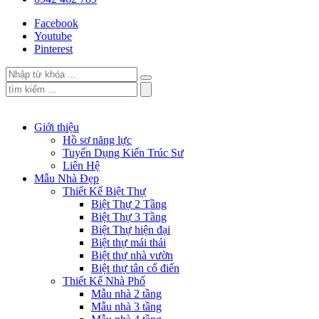
Facebook
Youtube
Pinterest
Giới thiệu
Hồ sơ năng lực
Tuyển Dụng Kiến Trúc Sư
Liên Hệ
Mẫu Nhà Đẹp
Thiết Kế Biệt Thự
Biệt Thự 2 Tầng
Biệt Thự 3 Tầng
Biệt Thự hiện đại
Biệt thự mái thái
Biệt thự nhà vườn
Biệt thự tân cổ điển
Thiết Kế Nhà Phố
Mẫu nhà 2 tầng
Mẫu nhà 3 tầng