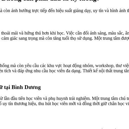
 còn ảnh hưởng trực tiếp đến hiệu suất giảng dạy, uy tín và hình ảnh 
 thoải mái và hứng thú hơn khi học. Việc cân đối ánh sáng, màu sắc, âm
o cảm giác sang trọng mà còn tăng tuổi thọ sử dụng. Một trung tâm đượ
hống mà còn yêu cầu các khu vực hoạt động nhóm, workshop, thư viện, 
ện tích và đáp ứng nhu cầu học viên đa dạng. Thiết kế nội thất trung 
gữ tại Bình Dương
từ lần đầu tiên học viên và phụ huynh trải nghiệm. Một trung tâm chú t
y tín thương hiệu, thu hút học viên mới và đồng thời giữ chân học viên