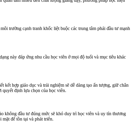
ên quan tâm nhiều đến chất lượng giảng dạy, phương pháp học hiện
 môi trường cạnh tranh khốc liệt buộc các trung tâm phải đầu tư mạnh
 dạng này đáp ứng nhu cầu học viên ở mọi độ tuổi và mục tiêu khác
ết kết hợp giáo dục và trải nghiệm sẽ dễ dàng tạo ấn tượng, giữ chân
ới quyết định lựa chọn của học viên.
nào không đầu tư đúng mức sẽ khó duy trì học viên và uy tín thương
ặt để tồn tại và phát triển.