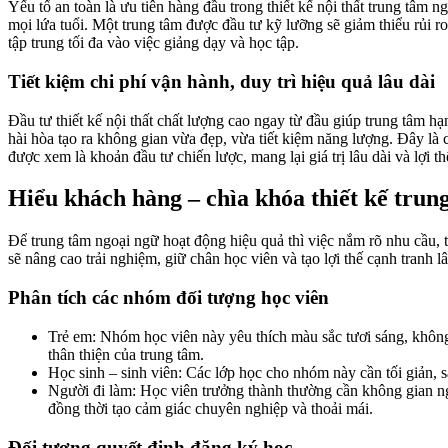
Yếu tố an toàn là ưu tiên hàng đầu trong thiết kế nội thất trung tâm 
mọi lứa tuổi. Một trung tâm được đầu tư kỹ lưỡng sẽ giảm thiểu rủi r
tập trung tối đa vào việc giảng dạy và học tập.
Tiết kiệm chi phí vận hành, duy trì hiệu quả lâu dài
Đầu tư thiết kế nội thất chất lượng cao ngay từ đầu giúp trung tâm hạn
hài hòa tạo ra không gian vừa đẹp, vừa tiết kiệm năng lượng. Đây là c
được xem là khoản đầu tư chiến lược, mang lại giá trị lâu dài và lợi th
Hiểu khách hàng – chìa khóa thiết kế trun
Để trung tâm ngoại ngữ hoạt động hiệu quả thì việc nắm rõ nhu cầu,
sẽ nâng cao trải nghiệm, giữ chân học viên và tạo lợi thế cạnh tranh lâ
Phân tích các nhóm đối tượng học viên
Trẻ em: Nhóm học viên này yêu thích màu sắc tươi sáng, không g
thân thiện của trung tâm.
Học sinh – sinh viên: Các lớp học cho nhóm này cần tối giản, s
Người đi làm: Học viên trưởng thành thường cần không gian ngh
đồng thời tạo cảm giác chuyên nghiệp và thoải mái.
Đối tượng quyết định đăng ký học