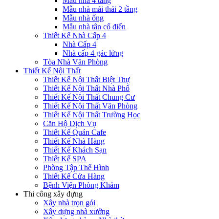
Mẫu nhà 4 tầng
Mẫu nhà mái thái 2 tầng
Mẫu nhà ống
Mẫu nhà tân cổ điển
Thiết Kế Nhà Cấp 4
Nhà Cấp 4
Nhà cấp 4 gác lửng
Tòa Nhà Văn Phòng
Thiết Kế Nội Thất
Thiết Kế Nội Thất Biệt Thự
Thiết Kế Nội Thất Nhà Phố
Thiết Kế Nội Thất Chung Cư
Thiết Kế Nội Thất Văn Phòng
Thiết Kế Nội Thất Trường Học
Căn Hộ Dịch Vụ
Thiết Kế Quán Cafe
Thiết Kế Nhà Hàng
Thiết Kế Khách Sạn
Thiết Kế SPA
Phòng Tập Thể Hình
Thiết Kế Cửa Hàng
Bệnh Viện Phòng Khám
Thi công xây dựng
Xây nhà trọn gói
Xây dựng nhà xưởng