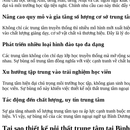
Nhu cầu học tiếng Anh, tiếng Hàn, tiếng Nhật và các ngôn ngữ khác 
đại và môi trường học tập tiện nghi. Chính nhu cầu cao này thúc đẩy
Nâng cao quy mô và gia tăng số lượng cơ sở trung t
Không chỉ các trung tâm truyền thống thì nhiều mô hình mới xuất hiệ
vào chất lượng giảng dạy, cơ sở vật chất và thương hiệu. Đây là lý d
Phát triển nhiều loại hình đào tạo đa dạng
Các trung tâm không còn chỉ dạy lớp học truyền thống mà mở rộng san
nhau. Sự bùng nổ trung tâm đồng nghĩa với việc cạnh tranh về chất lư
Xu hướng tập trung vào trải nghiệm học viên
Trung tâm hiện đại chú trọng môi trường học tập, không gian sinh hoạ
học viên. Sự bùng nổ này khiến việc thiết kế nội thất trung tâm ngoại
Tác động đến chất lượng, uy tín trung tâm
Sự gia tăng nhanh số lượng trung tâm tạo ra áp lực cạnh tranh buộc 
hiệu. Vì vậy, sự bùng nổ của các trung tâm ngoại ngữ tại Bình Dương 
Tại sao thiết kế nội thất trung tâm tại Bì