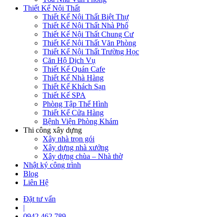
Thiết Kế Nội Thất
Thiết Kế Nội Thất Biệt Thự
Thiết Kế Nội Thất Nhà Phố
Thiết Kế Nội Thất Chung Cư
Thiết Kế Nội Thất Văn Phòng
Thiết Kế Nội Thất Trường Học
Căn Hộ Dịch Vụ
Thiết Kế Quán Cafe
Thiết Kế Nhà Hàng
Thiết Kế Khách Sạn
Thiết Kế SPA
Phòng Tập Thể Hình
Thiết Kế Cửa Hàng
Bệnh Viện Phòng Khám
Thi công xây dựng
Xây nhà trọn gói
Xây dựng nhà xưởng
Xây dựng chùa – Nhà thờ
Nhật ký công trình
Blog
Liên Hệ
Đặt tư vấn
|
0942 462 789