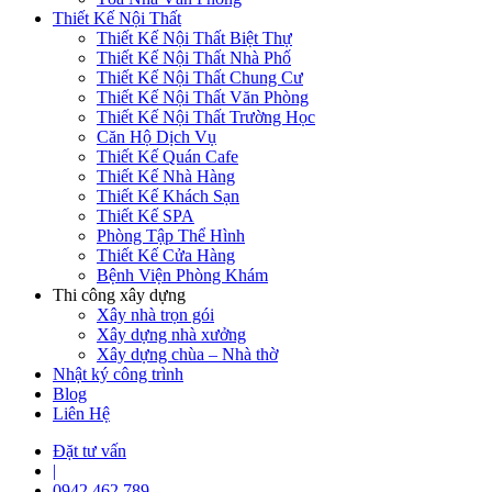
Thiết Kế Nội Thất
Thiết Kế Nội Thất Biệt Thự
Thiết Kế Nội Thất Nhà Phố
Thiết Kế Nội Thất Chung Cư
Thiết Kế Nội Thất Văn Phòng
Thiết Kế Nội Thất Trường Học
Căn Hộ Dịch Vụ
Thiết Kế Quán Cafe
Thiết Kế Nhà Hàng
Thiết Kế Khách Sạn
Thiết Kế SPA
Phòng Tập Thể Hình
Thiết Kế Cửa Hàng
Bệnh Viện Phòng Khám
Thi công xây dựng
Xây nhà trọn gói
Xây dựng nhà xưởng
Xây dựng chùa – Nhà thờ
Nhật ký công trình
Blog
Liên Hệ
Đặt tư vấn
|
0942 462 789