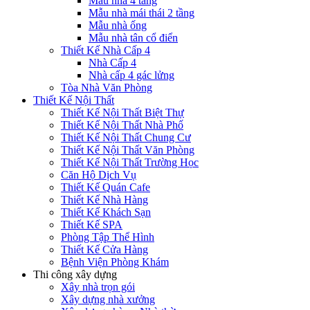
Mẫu nhà 4 tầng
Mẫu nhà mái thái 2 tầng
Mẫu nhà ống
Mẫu nhà tân cổ điển
Thiết Kế Nhà Cấp 4
Nhà Cấp 4
Nhà cấp 4 gác lửng
Tòa Nhà Văn Phòng
Thiết Kế Nội Thất
Thiết Kế Nội Thất Biệt Thự
Thiết Kế Nội Thất Nhà Phố
Thiết Kế Nội Thất Chung Cư
Thiết Kế Nội Thất Văn Phòng
Thiết Kế Nội Thất Trường Học
Căn Hộ Dịch Vụ
Thiết Kế Quán Cafe
Thiết Kế Nhà Hàng
Thiết Kế Khách Sạn
Thiết Kế SPA
Phòng Tập Thể Hình
Thiết Kế Cửa Hàng
Bệnh Viện Phòng Khám
Thi công xây dựng
Xây nhà trọn gói
Xây dựng nhà xưởng