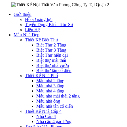
Giới thiệu
Hồ sơ năng lực
Tuyển Dụng Kiến Trúc Sư
Liên Hệ
Mẫu Nhà Đẹp
Thiết Kế Biệt Thự
Biệt Thự 2 Tầng
Biệt Thự 3 Tầng
Biệt Thự hiện đại
Biệt thự mái thái
Biệt thự nhà vườn
Biệt thự tân cổ điển
Thiết Kế Nhà Phố
Mẫu nhà 2 tầng
Mẫu nhà 3 tầng
Mẫu nhà 4 tầng
Mẫu nhà mái thái 2 tầng
Mẫu nhà ống
Mẫu nhà tân cổ điển
Thiết Kế Nhà Cấp 4
Nhà Cấp 4
Nhà cấp 4 gác lửng
Tòa Nhà Văn Phòng