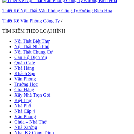
Thiết Kế Nội Thất Văn Phòng Công Ty Đường Biên Hòa
Thiết Kế Văn Phòng Công Ty
/
TÌM KIẾM THEO LOẠI HÌNH
Nội Thất Biệt Thự
Nội Thất Nhà Phố
Nội Thất Chung Cư
Căn Hộ Dịch Vụ
Quán Cafe
Nhà Hàng
Khách Sạn
Văn Phòng
Trường Học
Cửa Hàng
Xây Nhà Trọn Gói
Biệt Thự
Nhà Phố
Nhà Cấp 4
Văn Phòng
Chùa – Nhà Thờ
Nhà Xưởng
Nhật Ký Công Trình