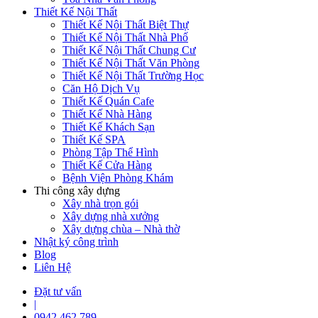
Thiết Kế Nội Thất
Thiết Kế Nội Thất Biệt Thự
Thiết Kế Nội Thất Nhà Phố
Thiết Kế Nội Thất Chung Cư
Thiết Kế Nội Thất Văn Phòng
Thiết Kế Nội Thất Trường Học
Căn Hộ Dịch Vụ
Thiết Kế Quán Cafe
Thiết Kế Nhà Hàng
Thiết Kế Khách Sạn
Thiết Kế SPA
Phòng Tập Thể Hình
Thiết Kế Cửa Hàng
Bệnh Viện Phòng Khám
Thi công xây dựng
Xây nhà trọn gói
Xây dựng nhà xưởng
Xây dựng chùa – Nhà thờ
Nhật ký công trình
Blog
Liên Hệ
Đặt tư vấn
|
0942 462 789