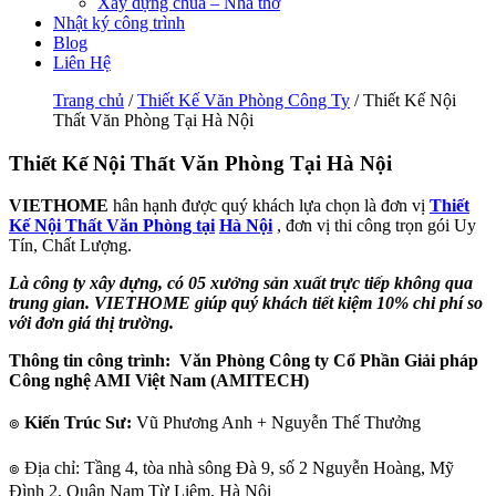
Xây dựng chùa – Nhà thờ
Nhật ký công trình
Blog
Liên Hệ
Trang chủ
/
Thiết Kế Văn Phòng Công Ty
/ Thiết Kế Nội
Thất Văn Phòng Tại Hà Nội
Thiết Kế Nội Thất Văn Phòng Tại Hà Nội
VIETHOME
hân hạnh được quý khách lựa chọn là đơn vị
Thiết
Kế Nội Thất Văn Phòng tại
Hà Nội
, đơn vị thi công trọn gói Uy
Tín, Chất Lượng.
Là công ty xây dựng, có 05 xưởng sản xuất trực tiếp không qua
trung gian. VIETHOME giúp quý khách tiết kiệm 10% chi phí so
với đơn giá thị trường.
Thông tin công trình: Văn Phòng Công ty Cổ Phần Giải pháp
Công nghệ AMI Việt Nam (AMITECH)
๏
Kiến Trúc Sư:
Vũ Phương Anh + Nguyễn Thế Thưởng
๏ Địa chỉ: Tầng 4, tòa nhà sông Đà 9, số 2 Nguyễn Hoàng, Mỹ
Đình 2, Quận Nam Từ Liêm, Hà Nội