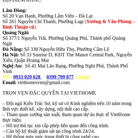
Lâm Đồng:
Số 20 Vạn Hạnh, Phường Lâm Viên – Đà Lạt
Số 261 Nguyễn Chí Thanh, Phường Lagi
(
Xưởng & Văn Phòng –
Bình Thuận cũ
)
Quảng Ngãi:
Số 377/1 Nguyễn Trãi, Phường Quảng Phú, Thành phố Quảng
Ngãi
Đà Nẵng:
Số 338 Nguyễn Hữu Thọ, Phường Cẩm Lệ
Hà Nội:
Số 33 Sunrise D, KĐT The Manor Central Park, Nguyễn
Xiển, Quận Hoàng Mai
Nghệ An:
Số 41 Mai Lão Bạng, Phường Nghi Phú, Thành Phố
Vinh
ĐT:
0933 029 628
–
0399 799 877
( Zalo)
Email:
viethomesvnn@gmail.com
TRỌN VẸN ĐẶC QUYỀN TẠI VIETHOME
– Đội ngũ Kiến Trúc Sư, kỹ sư có Kinh nghiệm trên 10 năm trong
lĩnh vực thiết kế, xây dựng, nội thất cao cấp.
– Tham quan xưởng sản xuất, tham quan dự án thực tế VietHome
thực hiện.
– Hỗ trợ thủ tục xin cấp phép liên quan đến công trình.
– Cán bộ kỹ thuật giám sát tại công trình 24/24.
– Hệ thống máy móc trang thiết bị công nghệ cao.