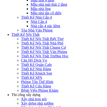
Mẫu nhà 4 tầng
Mẫu nhà mái thái 2 tầng
Mẫu nhà ống
Mẫu nhà tân cổ điển
Thiết Kế Nhà Cấp 4
Nhà Cấp 4
Nhà cấp 4 gác lửng
Tòa Nhà Văn Phòng
Thiết Kế Nội Thất
Thiết Kế Nội Thất Biệt Thự
Thiết Kế Nội Thất Nhà Phố
Thiết Kế Nội Thất Chung Cư
Thiết Kế Nội Thất Văn Phòng
Thiết Kế Nội Thất Trường Học
Căn Hộ Dịch Vụ
Thiết Kế Quán Cafe
Thiết Kế Nhà Hàng
Thiết Kế Khách Sạn
Thiết Kế SPA
Phòng Tập Thể Hình
Thiết Kế Cửa Hàng
Bệnh Viện Phòng Khám
Thi công xây dựng
Xây nhà trọn gói
Xây dựng nhà xưởng