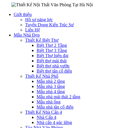
Giới thiệu
Hồ sơ năng lực
Tuyển Dụng Kiến Trúc Sư
Liên Hệ
Mẫu Nhà Đẹp
Thiết Kế Biệt Thự
Biệt Thự 2 Tầng
Biệt Thự 3 Tầng
Biệt Thự hiện đại
Biệt thự mái thái
Biệt thự nhà vườn
Biệt thự tân cổ điển
Thiết Kế Nhà Phố
Mẫu nhà 2 tầng
Mẫu nhà 3 tầng
Mẫu nhà 4 tầng
Mẫu nhà mái thái 2 tầng
Mẫu nhà ống
Mẫu nhà tân cổ điển
Thiết Kế Nhà Cấp 4
Nhà Cấp 4
Nhà cấp 4 gác lửng
Tòa Nhà Văn Phòng