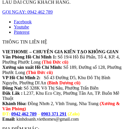
LÂU DÀI CÙNG KHÁCH HÀNG.
GỌI NGAY: 0942 462 789
Facebook
Youtube
Pinterest
THÔNG TIN LIÊN HỆ
VIETHOME – CHUYÊN GIA KIẾN TẠO KHÔNG GIAN
Văn Phòng Hồ Chí Minh 1:
Số 19/4 Hồ Bá Phấn, Tổ 4, KP. 4,
Phường Phước Long
(Thủ Đức cũ)
Xưởng sản xuất Hồ Chí Minh:
Số 189, Đường số 128, Phường
Phước Long
(Thủ Đức cũ)
VP Hồ Chí Minh 2:
Số 43 Đường D5, Khu Đô Thị Bình
Nguyên, Phường Dĩ An
(Bình Dương cũ)
Đồng Nai:
Số 328K Võ Thị Sáu, Phường Trấn Biên
Đắk Lắk :
L237, Khu Eco City, Phường Tân An, TP. Buôn Mê
Thuột
Khánh Hòa:
Đồng Nhơn 2, Vĩnh Trung, Nha Trang
(Xưởng &
Văn Phòng)
ĐT:
0942 462 789
–
0903 371 291
(Zalo)
Email:
kinhdoanh.viethomes@gmail.com
ĐỊA ĐIỂM KHÁC: