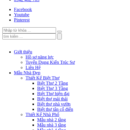
Facebook
Youtube
Pinterest
Giới thiệu
Hồ sơ năng lực
Tuyển Dụng Kiến Trúc Sư
Liên Hệ
Mẫu Nhà Đẹp
Thiết Kế Biệt Thự
Biệt Thự 2 Tầng
Biệt Thự 3 Tầng
Biệt Thự hiện đại
Biệt thự mái thái
Biệt thự nhà vườn
Biệt thự tân cổ điển
Thiết Kế Nhà Phố
Mẫu nhà 2 tầng
Mẫu nhà 3 tầng