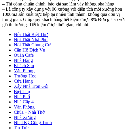
– Thi công chuẩn chỉnh, báo giá sao làm vậy không pha hàng.
– Là công ty xây dựng với 06 xưởng với diện tích mỗi xưởng hơn
1000m2 sản xuất trực tiếp tại nhiều tỉnh thành, không qua đơn vị
trung gian. Giúp quý khách hàng tiết kiệm được 8% Đơn giá so với
giá thị trường. Tiết kiệm được thời gian, chi phí.
Nội Thất Biệt Thự
Nội Thất Nhà Phố
Nội Thất Chung Cư
Căn Hộ Dịch Vụ
Quán Cafe
Nhà Hàng
Khách Sạn
Văn Phòng
Trường Học
Cửa Hàng
Xây Nhà Trọn Gói
Biệt Thự
Nhà Phố
Nhà Cấp 4
Văn Phòng
Chùa – Nhà Thờ
Nhà Xưởng
Nhật Ký Công Trình
Tin Tức