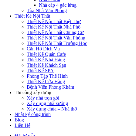
Nhà cấp 4 gác lửng
Tòa Nhà Văn Phòng
Thiết Kế Nội Thất
Thiết Kế Nội Thất Biệt Thự
Thiết Kế Nội Thất Nhà Phố
Thiết Kế Nội Thất Chung Cư
Thiết Kế Nội Thất Văn Phòng
Thiết Kế Nội Thất Trường Học
Căn Hộ Dịch Vụ
Thiết Kế Quán Cafe
Thiết Kế Nhà Hàng
Thiết Kế Khách Sạn
Thiết Kế SPA
Phòng Tập Thể Hình
Thiết Kế Cửa Hàng
Bệnh Viện Phòng Khám
Thi công xây dựng
Xây nhà trọn gói
Xây dựng nhà xưởng
Xây dựng chùa – Nhà thờ
Nhật ký công trình
Blog
Liên Hệ
Đặt tư vấn