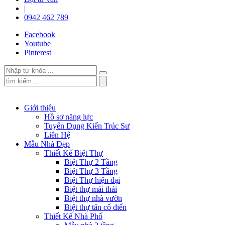
|
0942 462 789
Facebook
Youtube
Pinterest
Giới thiệu
Hồ sơ năng lực
Tuyển Dụng Kiến Trúc Sư
Liên Hệ
Mẫu Nhà Đẹp
Thiết Kế Biệt Thự
Biệt Thự 2 Tầng
Biệt Thự 3 Tầng
Biệt Thự hiện đại
Biệt thự mái thái
Biệt thự nhà vườn
Biệt thự tân cổ điển
Thiết Kế Nhà Phố