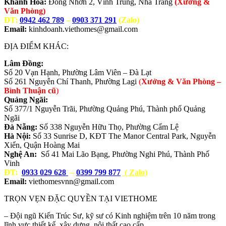
Khánh Hòa:
Đồng Nhơn 2, Vĩnh Trung, Nha Trang
(Xưởng &
Văn Phòng)
ĐT:
0942 462 789
–
0903 371 291
(Zalo)
Email:
kinhdoanh.viethomes@gmail.com
ĐỊA ĐIỂM KHÁC:
Lâm Đồng:
Số 20 Vạn Hạnh, Phường Lâm Viên – Đà Lạt
Số 261 Nguyễn Chí Thanh, Phường Lagi
(
Xưởng & Văn Phòng –
Bình Thuận cũ
)
Quảng Ngãi:
Số 377/1 Nguyễn Trãi, Phường Quảng Phú, Thành phố Quảng
Ngãi
Đà Nẵng:
Số 338 Nguyễn Hữu Thọ, Phường Cẩm Lệ
Hà Nội:
Số 33 Sunrise D, KĐT The Manor Central Park, Nguyễn
Xiển, Quận Hoàng Mai
Nghệ An:
Số 41 Mai Lão Bạng, Phường Nghi Phú, Thành Phố
Vinh
ĐT:
0933 029 628
–
0399 799 877
( Zalo)
Email:
viethomesvnn@gmail.com
TRỌN VẸN ĐẶC QUYỀN TẠI VIETHOME
– Đội ngũ Kiến Trúc Sư, kỹ sư có Kinh nghiệm trên 10 năm trong
lĩnh vực thiết kế, xây dựng, nội thất cao cấp.