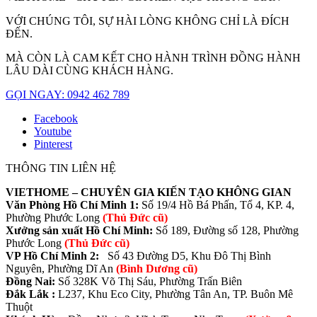
VỚI CHÚNG TÔI, SỰ HÀI LÒNG KHÔNG CHỈ LÀ ĐÍCH
ĐẾN.
MÀ CÒN LÀ CAM KẾT CHO HÀNH TRÌNH ĐỒNG HÀNH
LÂU DÀI CÙNG KHÁCH HÀNG.
GỌI NGAY: 0942 462 789
Facebook
Youtube
Pinterest
THÔNG TIN LIÊN HỆ
VIETHOME – CHUYÊN GIA KIẾN TẠO KHÔNG GIAN
Văn Phòng Hồ Chí Minh 1:
Số 19/4 Hồ Bá Phấn, Tổ 4, KP. 4,
Phường Phước Long
(Thủ Đức cũ)
Xưởng sản xuất Hồ Chí Minh:
Số 189, Đường số 128, Phường
Phước Long
(Thủ Đức cũ)
VP Hồ Chí Minh 2:
Số 43 Đường D5, Khu Đô Thị Bình
Nguyên, Phường Dĩ An
(Bình Dương cũ)
Đồng Nai:
Số 328K Võ Thị Sáu, Phường Trấn Biên
Đắk Lắk :
L237, Khu Eco City, Phường Tân An, TP. Buôn Mê
Thuột