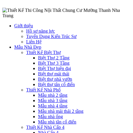
Giới thiệu
Hồ sơ năng lực
Tuyển Dụng Kiến Trúc Sư
Liên Hệ
Mẫu Nhà Đẹp
Thiết Kế Biệt Thự
Biệt Thự 2 Tầng
Biệt Thự 3 Tầng
Biệt Thự hiện đại
Biệt thự mái thái
Biệt thự nhà vườn
Biệt thự tân cổ điển
Thiết Kế Nhà Phố
Mẫu nhà 2 tầng
Mẫu nhà 3 tầng
Mẫu nhà 4 tầng
Mẫu nhà mái thái 2 tầng
Mẫu nhà ống
Mẫu nhà tân cổ điển
Thiết Kế Nhà Cấp 4
Nhà Cấp 4