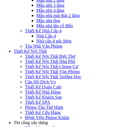
Mẫu nhà 2 tầng
Mẫu nhà 3 tầng
Mẫu nhà 4 tầng
Mẫu nhà mái thái 2 tầng
Mẫu nhà ống
Mẫu nhà tân cổ điển
Thiết Kế Nhà Cấp 4
Nhà Cấp 4
Nhà cấp 4 gác lửng
Tòa Nhà Văn Phòng
Thiết Kế Nội Thất
Thiết Kế Nội Thất Biệt Thự
Thiết Kế Nội Thất Nhà Phố
Thiết Kế Nội Thất Chung Cư
Thiết Kế Nội Thất Văn Phòng
Thiết Kế Nội Thất Trường Học
Căn Hộ Dịch Vụ
Thiết Kế Quán Cafe
Thiết Kế Nhà Hàng
Thiết Kế Khách Sạn
Thiết Kế SPA
Phòng Tập Thể Hình
Thiết Kế Cửa Hàng
Bệnh Viện Phòng Khám
Thi công xây dựng