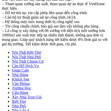
– Tham quan xưởng sản xuất, tham quan dự án thực tế VietHome
thực hiện.
– Hỗ trợ thủ tục xin cấp phép liên quan đến công trình.
– Cán bộ kỹ thuật giám sát tại công trình 24/24.
– Hệ thống máy móc trang thiết bị công nghệ cao.
– Thi công chuẩn chỉnh, báo giá sao làm vậy không pha hàng.
– Là công ty xây dựng với 06 xưởng với diện tích mỗi xưởng hơn
1000m2 sản xuất trực tiếp tại nhiều tỉnh thành, không qua đơn vị
trung gian. Giúp quý khách hàng tiết kiệm được 8% Đơn giá so với
giá thị trường. Tiết kiệm được thời gian, chi phí.
Nội Thất Biệt Thự
Nội Thất Nhà Phố
Nội Thất Chung Cư
Căn Hộ Dịch Vụ
Quán Cafe
Nhà Hàng
Khách Sạn
Văn Phòng
Trường Học
Cửa Hàng
Xây Nhà Trọn Gói
Biệt Thự
Nhà Phố
Nhà Cấp 4