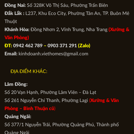
Đồng Nai:
Số 328K Võ Thị Sáu, Phường Trấn Biên
Đắk Lắk :
L237, Khu Eco City, Phường Tân An, TP. Buôn Mê
Thuột
Khánh Hòa:
Đồng Nhơn 2, Vĩnh Trung, Nha Trang
(Xưởng &
Văn Phòng)
ĐT:
0942 462 789
–
0903 371 291
(Zalo)
Email:
kinhdoanh.viethomes@gmail.com
ĐỊA ĐIỂM KHÁC:
Lâm Đồng:
Số 20 Vạn Hạnh, Phường Lâm Viên – Đà Lạt
Số 261 Nguyễn Chí Thanh, Phường Lagi
(
Xưởng & Văn
Phòng –
Bình Thuận cũ
)
Quảng Ngãi:
Số 377/1 Nguyễn Trãi, Phường Quảng Phú, Thành phố
Quảng Ngãi