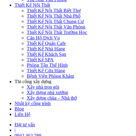
Thiết Kế Nội Thất
Thiết Kế Nội Thất Biệt Thự
Thiết Kế Nội Thất Nhà Phố
Thiết Kế Nội Thất Chung Cư
Thiết Kế Nội Thất Văn Phòng
Thiết Kế Nội Thất Trường Học
Căn Hộ Dịch Vụ
Thiết Kế Quán Cafe
Thiết Kế Nhà Hàng
Thiết Kế Khách Sạn
Thiết Kế SPA
Phòng Tập Thể Hình
Thiết Kế Cửa Hàng
Bệnh Viện Phòng Khám
Thi công xây dựng
Xây nhà trọn gói
Xây dựng nhà xưởng
Xây dựng chùa – Nhà thờ
Nhật ký công trình
Blog
Liên Hệ
Đặt tư vấn
|
0942 462 789