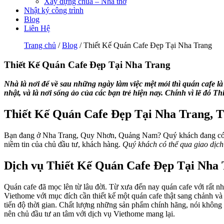
Xây dựng chùa – Nhà thờ
Nhật ký công trình
Blog
Liên Hệ
Trang chủ
/
Blog
/ Thiết Kế Quán Cafe Đẹp Tại Nha Trang
Thiết Kế Quán Cafe Đẹp Tại Nha Trang
Nhà là nơi để về sau những ngày làm việc mệt mỏi thì quán cafe là n
nhật, và là nơi sống ảo của các bạn trẻ hiện nay. Chính vì lẽ đó T
Thiết Kế Quán Cafe Đẹp Tại Nha Trang, Th
Bạn đang ở Nha Trang, Quy Nhơn, Quảng Nam? Quý khách đang c
niềm tin của chủ đầu tư, khách hàng.
Quý khách có thể qua giao dịch 
Dịch vụ Thiết Kế Quán Cafe Đẹp Tại Nha
Quán cafe đã mọc lên từ lâu đời. Từ xưa đến nay quán cafe với rất nh
Viethome với mục đích cần thiết kế một quán cafe thật sang chảnh v
tiến độ thời gian. Chất lượng những sản phẩm chính hãng, nói không v
nên chủ đầu tư an tâm với dịch vụ Viethome mang lại.