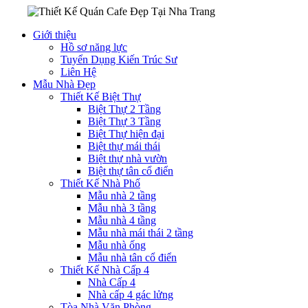
Giới thiệu
Hồ sơ năng lực
Tuyển Dụng Kiến Trúc Sư
Liên Hệ
Mẫu Nhà Đẹp
Thiết Kế Biệt Thự
Biệt Thự 2 Tầng
Biệt Thự 3 Tầng
Biệt Thự hiện đại
Biệt thự mái thái
Biệt thự nhà vườn
Biệt thự tân cổ điển
Thiết Kế Nhà Phố
Mẫu nhà 2 tầng
Mẫu nhà 3 tầng
Mẫu nhà 4 tầng
Mẫu nhà mái thái 2 tầng
Mẫu nhà ống
Mẫu nhà tân cổ điển
Thiết Kế Nhà Cấp 4
Nhà Cấp 4
Nhà cấp 4 gác lửng
Tòa Nhà Văn Phòng