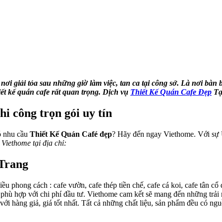
ơi giải tỏa sau những giờ làm việc, tan ca tại công sở. Là nơi bàn b
hiết kế quán cafe rất quan trọng. Dịch vụ
Thiết Kế Quán Cafe Đẹp
Tạ
i công trọn gói uy tín
ó nhu cầu
Thiết Kế Quán Café đẹp
? Hãy đến ngay Viethome. Với sự Uy
Viethome tại địa chỉ:
 Trang
iều phong cách : cafe vườn, cafe thép tiền chế, cafe cá koi, cafe tân 
à phù hợp với chi phí đầu tư. Viethome cam kết sẽ mang đến những trả
ới hàng giả, giá tốt nhất. Tất cả những chất liệu, sản phẩm đều có ng