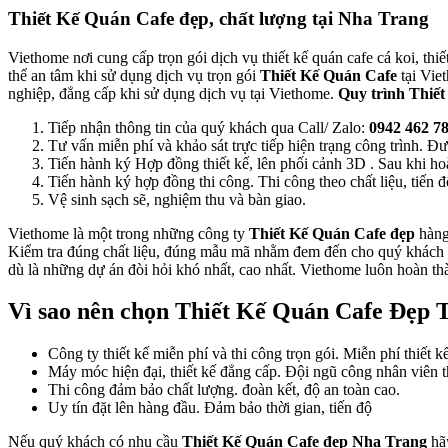
Thiết Kế Quán Cafe đẹp, chất lượng tại Nha Trang
Viethome nơi cung cấp trọn gói dịch vụ thiết kế quán cafe cá koi, thi
thể an tâm khi sử dụng dịch vụ trọn gói
Thiết Kế Quán Cafe
tại Vi
nghiệp, đẳng cấp khi sử dụng dịch vụ tại Viethome.
Quy trình Thiết
Tiếp nhận thông tin của quý khách qua Call/ Zalo:
0942 462 78
Tư vấn miễn phí và khảo sát trực tiếp hiện trạng công trình. 
Tiến hành ký Hợp đồng thiết kế, lên phối cảnh 3D . Sau khi hoà
Tiến hành ký hợp đồng thi công. Thi công theo chất liệu, tiến độ
Vệ sinh sạch sẽ, nghiệm thu và bàn giao.
Viethome là một trong những công ty
Thiết Kế Quán Cafe đẹp
hàng
Kiểm tra đúng chất liệu, đúng mẫu mã nhằm đem đến cho quý khách hà
dù là những dự án đòi hỏi khó nhất, cao nhất. Viethome luôn hoàn th
Vì sao nên chọn Thiết Kế Quán Cafe Đẹp 
Công ty thiết kế miễn phí và thi công trọn gói. Miễn phí thiết 
Máy móc hiện đại, thiết kế đẳng cấp. Đội ngũ công nhân viên t
Thi công đảm bảo chất lượng. đoàn kết, độ an toàn cao.
Uy tín đặt lên hàng đầu. Đảm bảo thời gian, tiến độ
Nếu quý khách có nhu cầu
Thiết Kế Quán Cafe đẹp Nha Trang
hã