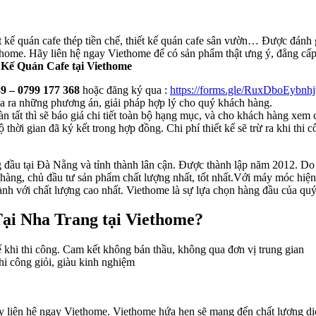
ết kế quán cafe thép tiền chế, thiết kế quán cafe sân vườn… Được đánh 
ethome. Hãy liên hệ ngay Viethome để có sản phẩm thật ưng ý, đẳng c
 Kế Quán Cafe tại Viethome
9 – 0799 177 368
hoặc đăng ký qua :
https://forms.gle/RuxDboEybn
Đưa ra những phương án, giải pháp hợp lý cho quý khách hàng.
n tất thì sẽ báo giá chi tiết toàn bộ hạng mục, và cho khách hàng xem 
 thời gian đã ký kết trong hợp đồng. Chi phí thiết kế sẽ trừ ra khi thi c
 đầu tại Đà Nẵng và tỉnh thành lân cận. Được thành lập năm 2012. Do t
ng, chủ đầu tư sản phẩm chất lượng nhất, tốt nhất.Với máy móc hiện đ
ành với chất lượng cao nhất. Viethome là sự lựa chọn hàng đầu của quý
Tại Nha Trang tại Viethome?
kế khi thi công. Cam kết không bán thầu, không qua đơn vị trung gian
hi công giỏi, giàu kinh nghiệm
y liên hệ ngay Viethome. Viethome hứa hẹn sẽ mang đến chất lượng dịch