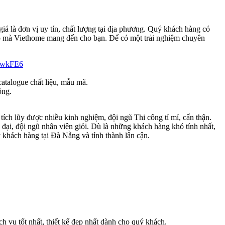
giá là đơn vị uy tín, chất lượng tại địa phương. Quý khách hàng có
ấp mà Viethome mang đến cho bạn. Để có một trải nghiệm chuyên
hjwkFE6
catalogue chất liệu, mẫu mã.
ông.
ích lũy được nhiều kinh nghiệm, đội ngũ Thi công tỉ mỉ, cẩn thận.
ại, đội ngũ nhân viên giỏi. Dù là những khách hàng khó tính nhất,
 khách hàng tại Đà Nẵng và tỉnh thành lân cận.
 vụ tốt nhất, thiết kế đẹp nhất dành cho quý khách.