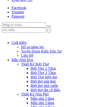
Facebook
Youtube
Pinterest
Giới thiệu
Hồ sơ năng lực
Tuyển Dụng Kiến Trúc Sư
Liên Hệ
Mẫu Nhà Đẹp
Thiết Kế Biệt Thự
Biệt Thự 2 Tầng
Biệt Thự 3 Tầng
Biệt Thự hiện đại
Biệt thự mái thái
Biệt thự nhà vườn
Biệt thự tân cổ điển
Thiết Kế Nhà Phố
Mẫu nhà 2 tầng
Mẫu nhà 3 tầng