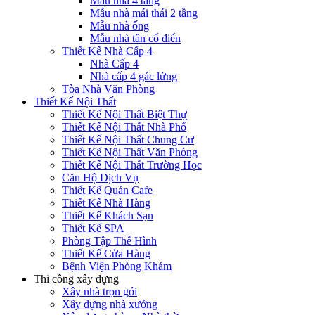
Mẫu nhà 4 tầng
Mẫu nhà mái thái 2 tầng
Mẫu nhà ống
Mẫu nhà tân cổ điển
Thiết Kế Nhà Cấp 4
Nhà Cấp 4
Nhà cấp 4 gác lửng
Tòa Nhà Văn Phòng
Thiết Kế Nội Thất
Thiết Kế Nội Thất Biệt Thự
Thiết Kế Nội Thất Nhà Phố
Thiết Kế Nội Thất Chung Cư
Thiết Kế Nội Thất Văn Phòng
Thiết Kế Nội Thất Trường Học
Căn Hộ Dịch Vụ
Thiết Kế Quán Cafe
Thiết Kế Nhà Hàng
Thiết Kế Khách Sạn
Thiết Kế SPA
Phòng Tập Thể Hình
Thiết Kế Cửa Hàng
Bệnh Viện Phòng Khám
Thi công xây dựng
Xây nhà trọn gói
Xây dựng nhà xưởng