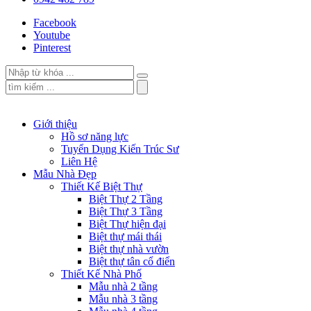
Facebook
Youtube
Pinterest
Giới thiệu
Hồ sơ năng lực
Tuyển Dụng Kiến Trúc Sư
Liên Hệ
Mẫu Nhà Đẹp
Thiết Kế Biệt Thự
Biệt Thự 2 Tầng
Biệt Thự 3 Tầng
Biệt Thự hiện đại
Biệt thự mái thái
Biệt thự nhà vườn
Biệt thự tân cổ điển
Thiết Kế Nhà Phố
Mẫu nhà 2 tầng
Mẫu nhà 3 tầng