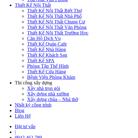
Thiết Kế Nội Thất
Thiết Kế Nội Thất Biệt Thự
Thiết Kế Nội Thất Nhà Phố
Thiết Kế Nội Thất Chung Cư
Thiết Kế Nội Thất Văn Phòng
Thiết Kế Nội Thất Trường Học
Căn Hộ Dịch Vụ
Thiết Kế Quán Cafe
Thiết Kế Nhà Hàng
Thiết Kế Khách Sạn
Thiết Kế SPA
Phòng Tập Thể Hình
Thiết Kế Cửa Hàng
Bệnh Viện Phòng Khám
Thi công xây dựng
Xây nhà trọn gói
Xây dựng nhà xưởng
Xây dựng chùa – Nhà thờ
Nhật ký công trình
Blog
Liên Hệ
Đặt tư vấn
|
0942 462 789