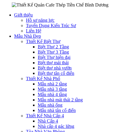
Giới thiệu
Hồ sơ năng lực
Tuyển Dụng Kiến Trúc Sư
Liên Hệ
Mẫu Nhà Đẹp
Thiết Kế Biệt Thự
Biệt Thự 2 Tầng
Biệt Thự 3 Tầng
Biệt Thự hiện đại
Biệt thự mái thái
Biệt thự nhà vườn
Biệt thự tân cổ điển
Thiết Kế Nhà Phố
Mẫu nhà 2 tầng
Mẫu nhà 3 tầng
Mẫu nhà 4 tầng
Mẫu nhà mái thái 2 tầng
Mẫu nhà ống
Mẫu nhà tân cổ điển
Thiết Kế Nhà Cấp 4
Nhà Cấp 4
Nhà cấp 4 gác lửng
Tòa Nhà Văn Phòng