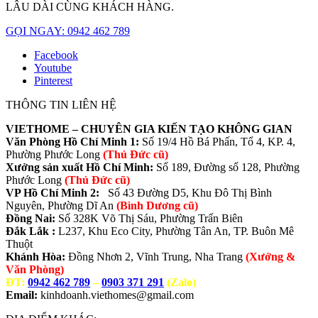
LÂU DÀI CÙNG KHÁCH HÀNG.
GỌI NGAY: 0942 462 789
Facebook
Youtube
Pinterest
THÔNG TIN LIÊN HỆ
VIETHOME – CHUYÊN GIA KIẾN TẠO KHÔNG GIAN
Văn Phòng Hồ Chí Minh 1:
Số 19/4 Hồ Bá Phấn, Tổ 4, KP. 4,
Phường Phước Long
(Thủ Đức cũ)
Xưởng sản xuất Hồ Chí Minh:
Số 189, Đường số 128, Phường
Phước Long
(Thủ Đức cũ)
VP Hồ Chí Minh 2:
Số 43 Đường D5, Khu Đô Thị Bình
Nguyên, Phường Dĩ An
(Bình Dương cũ)
Đồng Nai:
Số 328K Võ Thị Sáu, Phường Trấn Biên
Đắk Lắk :
L237, Khu Eco City, Phường Tân An, TP. Buôn Mê
Thuột
Khánh Hòa:
Đồng Nhơn 2, Vĩnh Trung, Nha Trang
(Xưởng &
Văn Phòng)
ĐT:
0942 462 789
–
0903 371 291
(Zalo)
Email:
kinhdoanh.viethomes@gmail.com