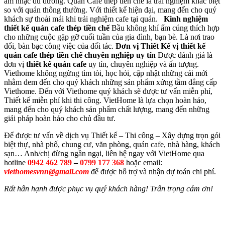
âm nhạc du dương. Quán Cafe thép tiền chế là trải nghiệm khác biệt
so với quán thông thường. Với thiết kế hiện đại, mang đến cho quý
khách sự thoải mái khi trải nghiệm cafe tại quán.
Kinh nghiệm
thiết kế quán cafe thép tiền chế
Bầu không khí ấm cúng thích hợp
cho những cuộc gặp gỡ cuối tuần của gia đình, bạn bè. Là nơi trao
đổi, bàn bạc công việc của đối tác.
Đơn vị Thiết Kế vị thiết kế
quán cafe thép tiền chế chuyên nghiệp uy tín
Được đánh giá là
đơn vị
thiết kế quán cafe
uy tín, chuyên nghiệp và ấn tượng.
Viethome không ngừng tìm tòi, học hỏi, cập nhật những cái mới
nhằm đem đến cho quý khách những sản phẩm xứng tầm đẳng cấp
Viethome. Đến với Viethome quý khách sẽ được tư vấn miễn phí,
Thiết kế miễn phí khi thi công. VietHome là lựa chọn hoàn hảo,
mang đến cho quý khách sản phẩm chất lượng, mang đến những
giải pháp hoàn hảo cho chủ đầu tư.
Để được tư vấn về dịch vụ Thiết kế – Thi công – Xây dựng trọn gói
biệt thự, nhà phố, chung cư, văn phòng, quán cafe, nhà hàng, khách
sạn… Anh/chị đừng ngần ngại, liên hệ ngay với VietHome qua
hotline
0942 462 789
–
0799 177 368
hoặc email:
viethomesvnn@gmail.com
để được hỗ trợ và nhận dự toán chi phí.
Rất hân hạnh được phục vụ quý khách hàng! Trân trọng cám ơn!