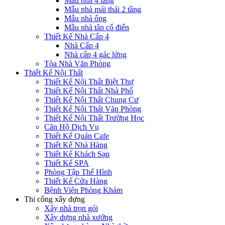
Mẫu nhà 4 tầng
Mẫu nhà mái thái 2 tầng
Mẫu nhà ống
Mẫu nhà tân cổ điển
Thiết Kế Nhà Cấp 4
Nhà Cấp 4
Nhà cấp 4 gác lửng
Tòa Nhà Văn Phòng
Thiết Kế Nội Thất
Thiết Kế Nội Thất Biệt Thự
Thiết Kế Nội Thất Nhà Phố
Thiết Kế Nội Thất Chung Cư
Thiết Kế Nội Thất Văn Phòng
Thiết Kế Nội Thất Trường Học
Căn Hộ Dịch Vụ
Thiết Kế Quán Cafe
Thiết Kế Nhà Hàng
Thiết Kế Khách Sạn
Thiết Kế SPA
Phòng Tập Thể Hình
Thiết Kế Cửa Hàng
Bệnh Viện Phòng Khám
Thi công xây dựng
Xây nhà trọn gói
Xây dựng nhà xưởng