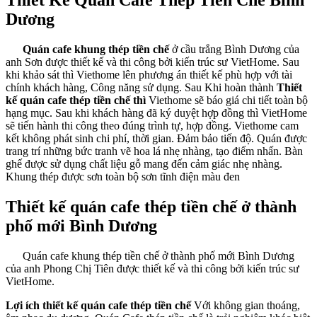
Thiết Kế Quán Cafe Thép Tiền Chế Bình
Dương
Quán cafe khung thép tiền chế
ở cầu trắng Bình Dương của
anh Sơn được thiết kế và thi công bởi kiến trúc sư VietHome. Sau
khi khảo sát thì Viethome lên phương án thiết kế phù hợp với tài
chính khách hàng, Công năng sử dụng. Sau Khi hoàn thành
Thiết
kế quán cafe thép tiền chế thì
Viethome sẽ báo giá chi tiết toàn bộ
hạng mục. Sau khi khách hàng đã ký duyệt hợp đồng thì VietHome
sẽ tiến hành thi công theo đúng trình tự, hợp đồng. Viethome cam
kết không phát sinh chi phí, thời gian. Đảm bảo tiến độ. Quán được
trang trí những bức tranh vẽ hoa lá nhẹ nhàng, tạo điểm nhấn. Bàn
ghế được sử dụng chất liệu gỗ mang đến cảm giác nhẹ nhàng.
Khung thép được sơn toàn bộ sơn tĩnh điện màu đen
Thiết kế quán cafe thép tiền chế ở thành
phố mới Bình Dương
Quán cafe khung thép tiền chế ở thành phố mới Bình Dương
của anh Phong Chị Tiên được thiết kế và thi công bởi kiến trúc sư
VietHome.
Lợi ích thiết kế quán cafe thép tiền chế
Với không gian thoáng,