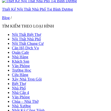
Thiết Kế Nội Thất Nhà Phố Tại Bình Dương
Blog
/
TÌM KIẾM THEO LOẠI HÌNH
Nội Thất Biệt Thự
Nội Thất Nhà Phố
Nội Thất Chung Cư
Căn Hộ Dịch Vụ
Quán Cafe
Nhà Hàng
Khách Sạn
Văn Phòng
Trường Học
Cửa Hàng
Xây Nhà Trọn Gói
Biệt Thự
Nhà Phố
Nhà Cấp 4
Văn Phòng
Chùa – Nhà Thờ
Nhà Xưởng
Nhật Ký Công Trình