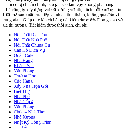
– Thi công chuẩn chỉnh, báo giá sao làm vậy không pha hàng.
– Là công ty xây dựng với 06 xưởng với diện tích mỗi xưởng hơn
1000m2 sản xuất trực tiếp tại nhiều tỉnh thành, không qua đơn vị
trung gian. Giúp quý khách hàng tiết kiệm được 8% Đơn giá so với
giá thị trường. Tiết kiệm được thời gian, chi phí.
Nội Thất Biệt Thự
Nội Thất Nhà Phố
Nội Thất Chung Cư
Căn Hộ Dịch Vụ
Quán Cafe
Nhà Hàng
Khách Sạn
Văn Phòng
Trường Học
Cửa Hàng
Xây Nhà Trọn Gói
Biệt Thự
Nhà Phố
Nhà Cấp 4
Văn Phòng
Chùa – Nhà Thờ
Nhà Xưởng
Nhật Ký Công Trình
Tin Tức