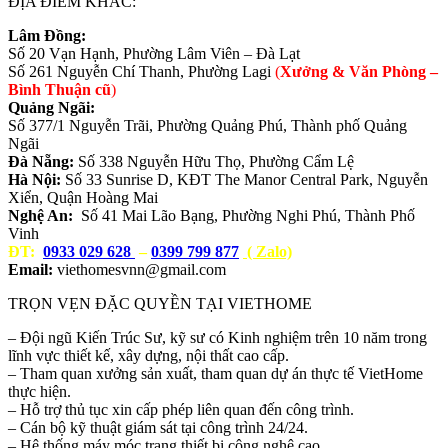
ĐỊA ĐIỂM KHÁC:
Lâm Đồng:
Số 20 Vạn Hạnh, Phường Lâm Viên – Đà Lạt
Số 261 Nguyễn Chí Thanh, Phường Lagi
(
Xưởng & Văn Phòng –
Bình Thuận cũ
)
Quảng Ngãi:
Số 377/1 Nguyễn Trãi, Phường Quảng Phú, Thành phố Quảng
Ngãi
Đà Nẵng:
Số 338 Nguyễn Hữu Thọ, Phường Cẩm Lệ
Hà Nội:
Số 33 Sunrise D, KĐT The Manor Central Park, Nguyễn
Xiển, Quận Hoàng Mai
Nghệ An:
Số 41 Mai Lão Bạng, Phường Nghi Phú, Thành Phố
Vinh
ĐT:
0933 029 628
–
0399 799 877
( Zalo)
Email:
viethomesvnn@gmail.com
TRỌN VẸN ĐẶC QUYỀN TẠI VIETHOME
– Đội ngũ Kiến Trúc Sư, kỹ sư có Kinh nghiệm trên 10 năm trong
lĩnh vực thiết kế, xây dựng, nội thất cao cấp.
– Tham quan xưởng sản xuất, tham quan dự án thực tế VietHome
thực hiện.
– Hỗ trợ thủ tục xin cấp phép liên quan đến công trình.
– Cán bộ kỹ thuật giám sát tại công trình 24/24.
– Hệ thống máy móc trang thiết bị công nghệ cao.