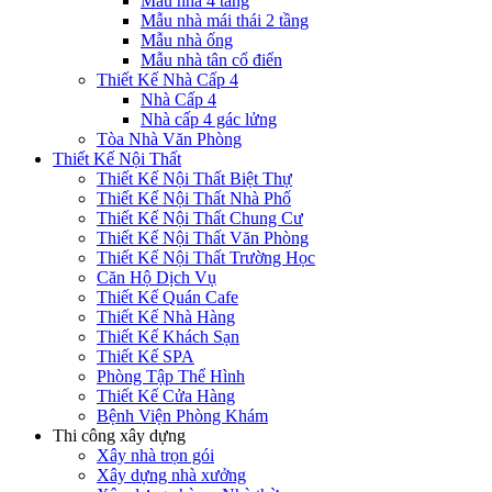
Mẫu nhà 4 tầng
Mẫu nhà mái thái 2 tầng
Mẫu nhà ống
Mẫu nhà tân cổ điển
Thiết Kế Nhà Cấp 4
Nhà Cấp 4
Nhà cấp 4 gác lửng
Tòa Nhà Văn Phòng
Thiết Kế Nội Thất
Thiết Kế Nội Thất Biệt Thự
Thiết Kế Nội Thất Nhà Phố
Thiết Kế Nội Thất Chung Cư
Thiết Kế Nội Thất Văn Phòng
Thiết Kế Nội Thất Trường Học
Căn Hộ Dịch Vụ
Thiết Kế Quán Cafe
Thiết Kế Nhà Hàng
Thiết Kế Khách Sạn
Thiết Kế SPA
Phòng Tập Thể Hình
Thiết Kế Cửa Hàng
Bệnh Viện Phòng Khám
Thi công xây dựng
Xây nhà trọn gói
Xây dựng nhà xưởng