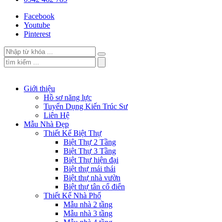
Facebook
Youtube
Pinterest
Giới thiệu
Hồ sơ năng lực
Tuyển Dụng Kiến Trúc Sư
Liên Hệ
Mẫu Nhà Đẹp
Thiết Kế Biệt Thự
Biệt Thự 2 Tầng
Biệt Thự 3 Tầng
Biệt Thự hiện đại
Biệt thự mái thái
Biệt thự nhà vườn
Biệt thự tân cổ điển
Thiết Kế Nhà Phố
Mẫu nhà 2 tầng
Mẫu nhà 3 tầng