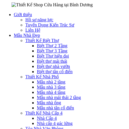
Giới thiệu
Hồ sơ năng lực
Tuyển Dụng Kiến Trúc Sư
Liên Hệ
Mẫu Nhà Đẹp
Thiết Kế Biệt Thự
Biệt Thự 2 Tầng
Biệt Thự 3 Tầng
Biệt Thự hiện đại
Biệt thự mái thái
Biệt thự nhà vườn
Biệt thự tân cổ điển
Thiết Kế Nhà Phố
Mẫu nhà 2 tầng
Mẫu nhà 3 tầng
Mẫu nhà 4 tầng
Mẫu nhà mái thái 2 tầng
Mẫu nhà ống
Mẫu nhà tân cổ điển
Thiết Kế Nhà Cấp 4
Nhà Cấp 4
Nhà cấp 4 gác lửng
Tòa Nhà Văn Phòng