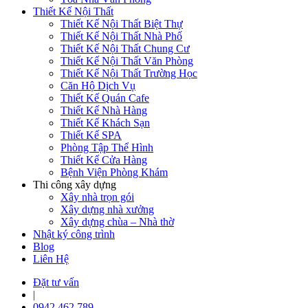
Thiết Kế Nội Thất
Thiết Kế Nội Thất Biệt Thự
Thiết Kế Nội Thất Nhà Phố
Thiết Kế Nội Thất Chung Cư
Thiết Kế Nội Thất Văn Phòng
Thiết Kế Nội Thất Trường Học
Căn Hộ Dịch Vụ
Thiết Kế Quán Cafe
Thiết Kế Nhà Hàng
Thiết Kế Khách Sạn
Thiết Kế SPA
Phòng Tập Thể Hình
Thiết Kế Cửa Hàng
Bệnh Viện Phòng Khám
Thi công xây dựng
Xây nhà trọn gói
Xây dựng nhà xưởng
Xây dựng chùa – Nhà thờ
Nhật ký công trình
Blog
Liên Hệ
Đặt tư vấn
|
0942 462 789