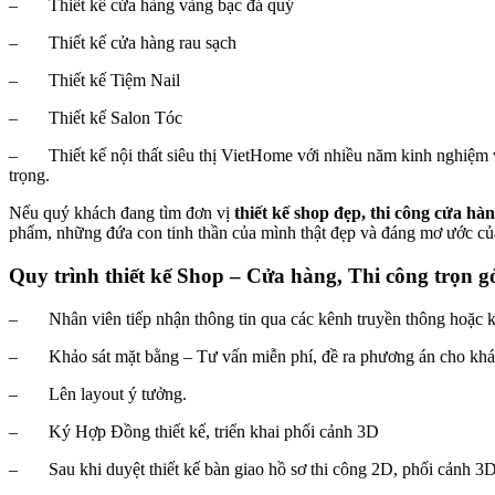
– Thiết kế cửa hàng vàng bạc đá quý
– Thiết kế cửa hàng rau sạch
– Thiết kế Tiệm Nail
– Thiết kế Salon Tóc
– Thiết kế nội thất siêu thị VietHome với nhiều năm kinh nghiệm và
trọng.
Nếu quý khách đang tìm đơn vị
thiết kế shop đẹp, thi công cửa hàn
phẩm, những đứa con tinh thần của mình thật đẹp và đáng mơ ước củ
Quy trình thiết kế Shop – Cửa hàng, Thi công trọn g
– Nhân viên tiếp nhận thông tin qua các kênh truyền thông hoặc k
– Khảo sát mặt bằng – Tư vấn miễn phí, đề ra phương án cho khá
– Lên layout ý tưởng.
– Ký Hợp Đồng thiết kế, triển khai phối cảnh 3D
– Sau khi duyệt thiết kế bàn giao hồ sơ thi công 2D, phối cảnh 3D 