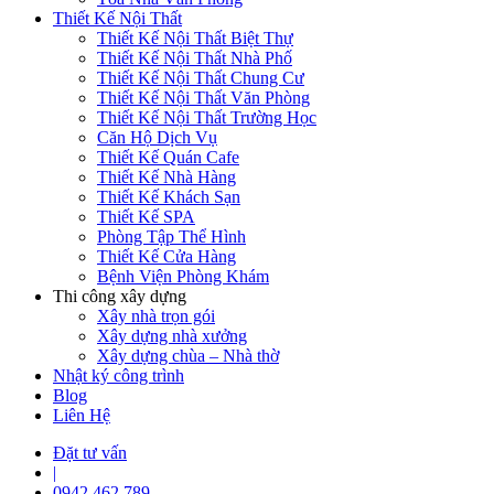
Thiết Kế Nội Thất
Thiết Kế Nội Thất Biệt Thự
Thiết Kế Nội Thất Nhà Phố
Thiết Kế Nội Thất Chung Cư
Thiết Kế Nội Thất Văn Phòng
Thiết Kế Nội Thất Trường Học
Căn Hộ Dịch Vụ
Thiết Kế Quán Cafe
Thiết Kế Nhà Hàng
Thiết Kế Khách Sạn
Thiết Kế SPA
Phòng Tập Thể Hình
Thiết Kế Cửa Hàng
Bệnh Viện Phòng Khám
Thi công xây dựng
Xây nhà trọn gói
Xây dựng nhà xưởng
Xây dựng chùa – Nhà thờ
Nhật ký công trình
Blog
Liên Hệ
Đặt tư vấn
|
0942 462 789