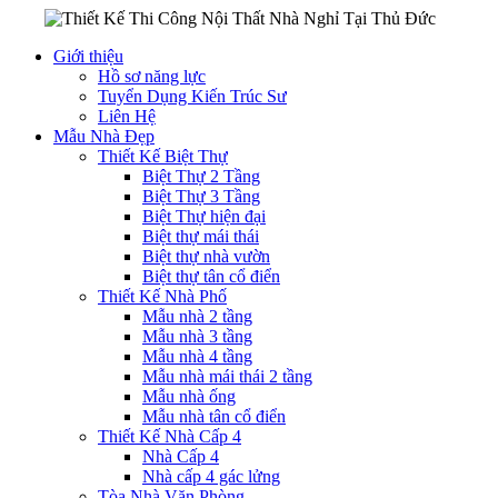
Giới thiệu
Hồ sơ năng lực
Tuyển Dụng Kiến Trúc Sư
Liên Hệ
Mẫu Nhà Đẹp
Thiết Kế Biệt Thự
Biệt Thự 2 Tầng
Biệt Thự 3 Tầng
Biệt Thự hiện đại
Biệt thự mái thái
Biệt thự nhà vườn
Biệt thự tân cổ điển
Thiết Kế Nhà Phố
Mẫu nhà 2 tầng
Mẫu nhà 3 tầng
Mẫu nhà 4 tầng
Mẫu nhà mái thái 2 tầng
Mẫu nhà ống
Mẫu nhà tân cổ điển
Thiết Kế Nhà Cấp 4
Nhà Cấp 4
Nhà cấp 4 gác lửng
Tòa Nhà Văn Phòng