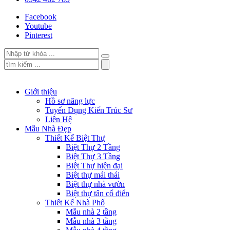
Facebook
Youtube
Pinterest
Giới thiệu
Hồ sơ năng lực
Tuyển Dụng Kiến Trúc Sư
Liên Hệ
Mẫu Nhà Đẹp
Thiết Kế Biệt Thự
Biệt Thự 2 Tầng
Biệt Thự 3 Tầng
Biệt Thự hiện đại
Biệt thự mái thái
Biệt thự nhà vườn
Biệt thự tân cổ điển
Thiết Kế Nhà Phố
Mẫu nhà 2 tầng
Mẫu nhà 3 tầng