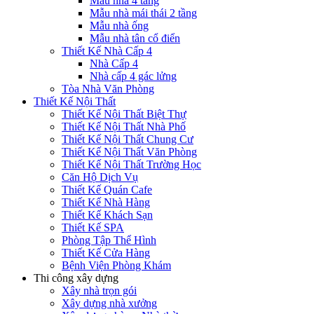
Mẫu nhà 4 tầng
Mẫu nhà mái thái 2 tầng
Mẫu nhà ống
Mẫu nhà tân cổ điển
Thiết Kế Nhà Cấp 4
Nhà Cấp 4
Nhà cấp 4 gác lửng
Tòa Nhà Văn Phòng
Thiết Kế Nội Thất
Thiết Kế Nội Thất Biệt Thự
Thiết Kế Nội Thất Nhà Phố
Thiết Kế Nội Thất Chung Cư
Thiết Kế Nội Thất Văn Phòng
Thiết Kế Nội Thất Trường Học
Căn Hộ Dịch Vụ
Thiết Kế Quán Cafe
Thiết Kế Nhà Hàng
Thiết Kế Khách Sạn
Thiết Kế SPA
Phòng Tập Thể Hình
Thiết Kế Cửa Hàng
Bệnh Viện Phòng Khám
Thi công xây dựng
Xây nhà trọn gói
Xây dựng nhà xưởng