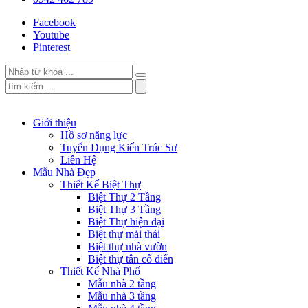
Facebook
Youtube
Pinterest
Giới thiệu
Hồ sơ năng lực
Tuyển Dụng Kiến Trúc Sư
Liên Hệ
Mẫu Nhà Đẹp
Thiết Kế Biệt Thự
Biệt Thự 2 Tầng
Biệt Thự 3 Tầng
Biệt Thự hiện đại
Biệt thự mái thái
Biệt thự nhà vườn
Biệt thự tân cổ điển
Thiết Kế Nhà Phố
Mẫu nhà 2 tầng
Mẫu nhà 3 tầng