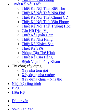
Thiết Kế Nội Thất
Thiết Kế Nội Thất Biệt Thự
Thiết Kế Nội Thất Nhà Phố
Thiết Kế Nội Thất Chung Cư
Thiết Kế Nội Thất Văn Phòng
Thiết Kế Nội Thất Trường Học
Căn Hộ Dịch Vụ
Thiết Kế Quán Cafe
Thiết Kế Nhà Hàng
Thiết Kế Khách Sạn
Thiết Kế SPA
Phòng Tập Thể Hình
Thiết Kế Cửa Hàng
Bệnh Viện Phòng Khám
Thi công xây dựng
Xây nhà trọn gói
Xây dựng nhà xưởng
Xây dựng chùa – Nhà thờ
Nhật ký công trình
Blog
Liên Hệ
Đặt tư vấn
|
0942 462 789