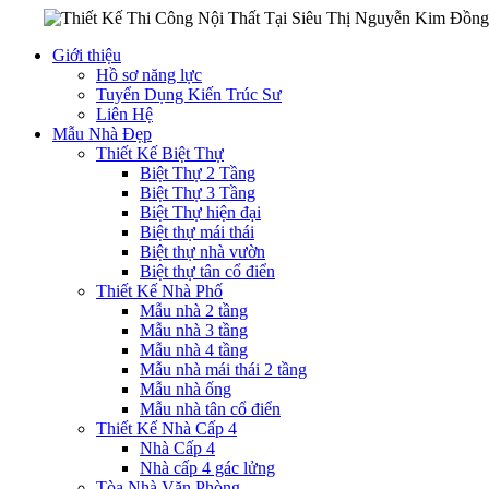
Giới thiệu
Hồ sơ năng lực
Tuyển Dụng Kiến Trúc Sư
Liên Hệ
Mẫu Nhà Đẹp
Thiết Kế Biệt Thự
Biệt Thự 2 Tầng
Biệt Thự 3 Tầng
Biệt Thự hiện đại
Biệt thự mái thái
Biệt thự nhà vườn
Biệt thự tân cổ điển
Thiết Kế Nhà Phố
Mẫu nhà 2 tầng
Mẫu nhà 3 tầng
Mẫu nhà 4 tầng
Mẫu nhà mái thái 2 tầng
Mẫu nhà ống
Mẫu nhà tân cổ điển
Thiết Kế Nhà Cấp 4
Nhà Cấp 4
Nhà cấp 4 gác lửng
Tòa Nhà Văn Phòng