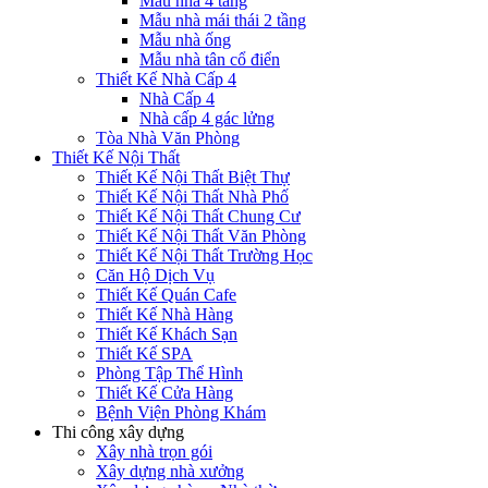
Mẫu nhà 4 tầng
Mẫu nhà mái thái 2 tầng
Mẫu nhà ống
Mẫu nhà tân cổ điển
Thiết Kế Nhà Cấp 4
Nhà Cấp 4
Nhà cấp 4 gác lửng
Tòa Nhà Văn Phòng
Thiết Kế Nội Thất
Thiết Kế Nội Thất Biệt Thự
Thiết Kế Nội Thất Nhà Phố
Thiết Kế Nội Thất Chung Cư
Thiết Kế Nội Thất Văn Phòng
Thiết Kế Nội Thất Trường Học
Căn Hộ Dịch Vụ
Thiết Kế Quán Cafe
Thiết Kế Nhà Hàng
Thiết Kế Khách Sạn
Thiết Kế SPA
Phòng Tập Thể Hình
Thiết Kế Cửa Hàng
Bệnh Viện Phòng Khám
Thi công xây dựng
Xây nhà trọn gói
Xây dựng nhà xưởng