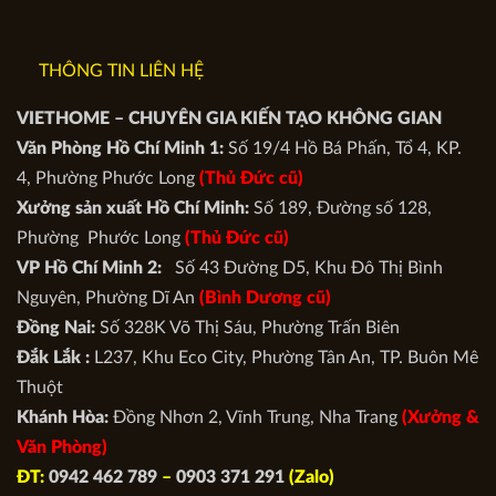
THÔNG TIN LIÊN HỆ
VIETHOME – CHUYÊN GIA KIẾN TẠO KHÔNG GIAN
Văn Phòng Hồ Chí Minh 1:
Số 19/4 Hồ Bá Phấn, Tổ 4, KP.
4, Phường Phước Long
(Thủ Đức cũ)
Xưởng sản xuất Hồ Chí Minh:
Số 189, Đường số 128,
Phường Phước Long
(Thủ Đức cũ)
VP Hồ Chí Minh 2:
Số 43 Đường D5, Khu Đô Thị Bình
Nguyên, Phường Dĩ An
(Bình Dương cũ)
Đồng Nai:
Số 328K Võ Thị Sáu, Phường Trấn Biên
Đắk Lắk :
L237, Khu Eco City, Phường Tân An, TP. Buôn Mê
Thuột
Khánh Hòa:
Đồng Nhơn 2, Vĩnh Trung, Nha Trang
(Xưởng &
Văn Phòng)
ĐT:
0942 462 789
–
0903 371 291
(Zalo)