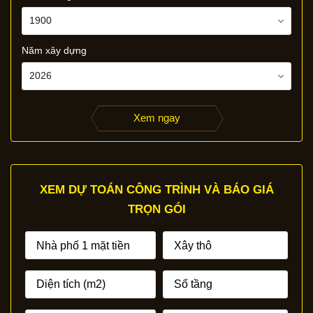
Năm xây dựng
Xem ngay
XEM DỰ TOÁN CÔNG TRÌNH VÀ BÁO GIÁ
TRỌN GÓI