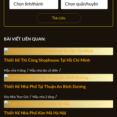
Tra cứu
BÀI VIẾT LIÊN QUAN:
Thiết Kế Thi Công Shophouse Tại Hồ Chí Minh
/
/
Mẫu nhà 4 tầng
Mẫu nhà tân cổ điển
Thiết Kế Nhà Phố Tại Thuận An Bình Dương
/
/
Xây Nhà Trọn Gói
Mẫu nhà 2 tầng
Thiết Kế Nhà Phố Kim Mã Hà Nội