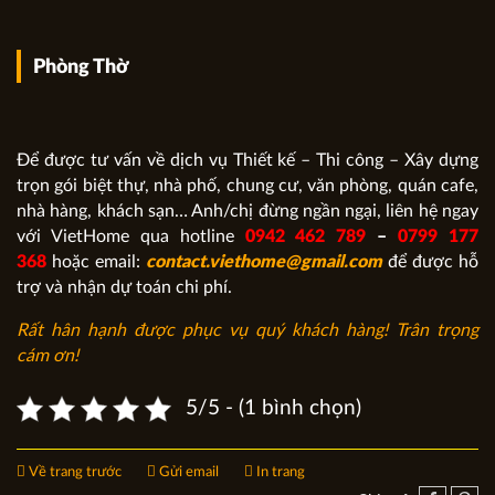
Phòng Thờ
Để được tư vấn về dịch vụ Thiết kế – Thi công – Xây dựng
trọn gói biệt thự, nhà phố, chung cư, văn phòng, quán cafe,
nhà hàng, khách sạn… Anh/chị đừng ngần ngại, liên hệ ngay
với VietHome qua hotline
0942 462 789
–
0799 177
368
hoặc email:
contact.viethome@gmail.com
để được hỗ
trợ và nhận dự toán chi phí.
Rất hân hạnh được phục vụ quý khách hàng! Trân trọng
cám ơn!
5/5 - (1 bình chọn)
Về trang trước
Gửi email
In trang