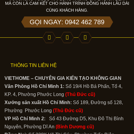
MÀ CÒN LÀ CAM KẾT CHO HÀNH TRÌNH ĐỒNG HÀNH LÂU DÀI
CÙNG KHÁCH HÀNG.
GỌI NGAY: 0942 462 789
THÔNG TIN LIÊN HỆ
VIETHOME – CHUYÊN GIA KIẾN TẠO KHÔNG GIAN
Văn Phòng Hồ Chí Minh 1:
Số 19/4 Hồ Bá Phấn, Tổ 4,
KP. 4, Phường Phước Long
(Thủ Đức cũ)
Xưởng sản xuất Hồ Chí Minh:
Số 189, Đường số 128,
Phường Phước Long
(Thủ Đức cũ)
VP Hồ Chí Minh 2:
Số 43 Đường D5, Khu Đô Thị Bình
Nguyên, Phường Dĩ An
(Bình Dương cũ)