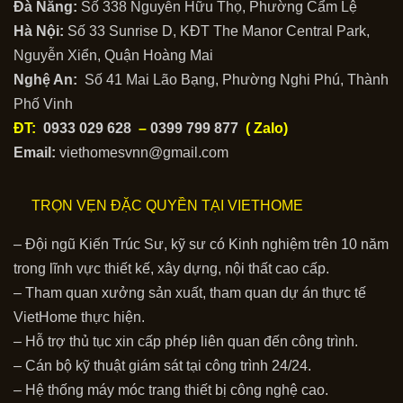
Đà Nẵng:
Số 338 Nguyễn Hữu Thọ, Phường Cẩm Lệ
Hà Nội:
Số 33 Sunrise D, KĐT The Manor Central Park,
Nguyễn Xiển, Quận Hoàng Mai
Nghệ An:
Số 41 Mai Lão Bạng, Phường Nghi Phú, Thành
Phố Vinh
ĐT:
0933 029 628
–
0399 799 877
( Zalo)
Email:
viethomesvnn@gmail.com
TRỌN VẸN ĐẶC QUYỀN TẠI VIETHOME
– Đội ngũ Kiến Trúc Sư, kỹ sư có Kinh nghiệm trên 10 năm
trong lĩnh vực thiết kế, xây dựng, nội thất cao cấp.
– Tham quan xưởng sản xuất, tham quan dự án thực tế
VietHome thực hiện.
– Hỗ trợ thủ tục xin cấp phép liên quan đến công trình.
– Cán bộ kỹ thuật giám sát tại công trình 24/24.
– Hệ thống máy móc trang thiết bị công nghệ cao.