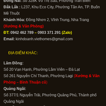
Đồng Nai:
Số 328K Võ Thị Sáu, Phường Trấn Biên
Đắk Lắk :
L237, Khu Eco City, Phường Tân An, TP. Buôn
Mê Thuột
Khánh Hòa:
Đồng Nhơn 2, Vĩnh Trung, Nha Trang
(Xưởng & Văn Phòng)
ĐT:
0942 462 789
–
0903 371 291
(Zalo)
Email:
kinhdoanh.viethomes@gmail.com
ĐỊA ĐIỂM KHÁC:
Lâm Đồng:
Số 20 Vạn Hạnh, Phường Lâm Viên – Đà Lạt
Số 261 Nguyễn Chí Thanh, Phường Lagi
(
Xưởng & Văn
Phòng –
Bình Thuận cũ
)
Quảng Ngãi:
Số 377/1 Nguyễn Trãi, Phường Quảng Phú, Thành phố
Quảng Ngãi