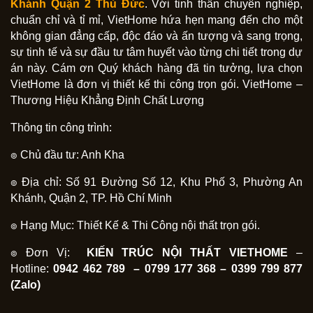
Khánh Quận 2
Thủ Đức
. Với tinh thần chuyên nghiệp,
chuẩn chỉ và tỉ mỉ, VietHome hứa hẹn mang đến cho một
không gian đẳng cấp, độc đáo và ấn tượng và sang trọng,
sự tinh tế và sự đầu tư tâm huyết vào từng chi tiết trong dự
án này. Cám ơn Quý khách hàng đã tin tưởng, lựa chọn
VietHome là đơn vị thiết kế thi công trọn gói. VietHome –
Thương Hiệu Khẳng Định Chất Lượng
Thông tin công trình:
๏ Chủ đầu tư: Anh Kha
๏ Địa chỉ: Số 91 Đường Số 12, Khu Phố 3, Phường An
Khánh, Quận 2, TP. Hồ Chí Minh
๏ Hạng Mục: Thiết Kế & Thi Công nội thất trọn gói.
๏ Đơn Vị:
KIẾN TRÚC NỘI THẤT VIETHOME
–
Hotline:
0942 462 789 – 0799 177 368 – 0399 799 877
(Zalo)