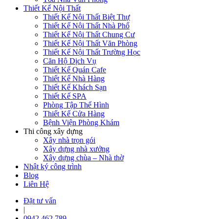
Thiết Kế Nội Thất
Thiết Kế Nội Thất Biệt Thự
Thiết Kế Nội Thất Nhà Phố
Thiết Kế Nội Thất Chung Cư
Thiết Kế Nội Thất Văn Phòng
Thiết Kế Nội Thất Trường Học
Căn Hộ Dịch Vụ
Thiết Kế Quán Cafe
Thiết Kế Nhà Hàng
Thiết Kế Khách Sạn
Thiết Kế SPA
Phòng Tập Thể Hình
Thiết Kế Cửa Hàng
Bệnh Viện Phòng Khám
Thi công xây dựng
Xây nhà trọn gói
Xây dựng nhà xưởng
Xây dựng chùa – Nhà thờ
Nhật ký công trình
Blog
Liên Hệ
Đặt tư vấn
|
0942 462 789