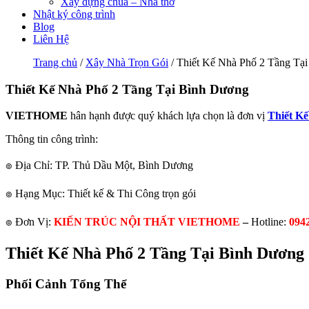
Xây dựng chùa – Nhà thờ
Nhật ký công trình
Blog
Liên Hệ
Trang chủ
/
Xây Nhà Trọn Gói
/ Thiết Kế Nhà Phố 2 Tầng Tạ
Thiết Kế Nhà Phố 2 Tầng Tại Bình Dương
VIETHOME
hân hạnh được quý khách lựa chọn là đơn vị
Thiết Kế
Thông tin công trình:
๏ Địa Chỉ: TP. Thủ Dầu Một, Bình Dương
๏ Hạng Mục: Thiết kế & Thi Công trọn gói
๏ Đơn Vị:
KIẾN TRÚC NỘI THẤT VIETHOME
–
Hotline:
094
Thiết Kế Nhà Phố 2 Tầng Tại Bình Dương
Phối Cảnh Tổng Thể