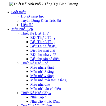
Giới thiệu
Hồ sơ năng lực
Tuyển Dụng Kiến Trúc Sư
Liên Hệ
Mẫu Nhà Đẹp
Thiết Kế Biệt Thự
Biệt Thự 2 Tầng
Biệt Thự 3 Tầng
Biệt Thự hiện đại
Biệt thự mái thái
Biệt thự nhà vườn
Biệt thự tân cổ điển
Thiết Kế Nhà Phố
Mẫu nhà 2 tầng
Mẫu nhà 3 tầng
Mẫu nhà 4 tầng
Mẫu nhà mái thái 2 tầng
Mẫu nhà ống
Mẫu nhà tân cổ điển
Thiết Kế Nhà Cấp 4
Nhà Cấp 4
Nhà cấp 4 gác lửng
Tòa Nhà Văn Phòng