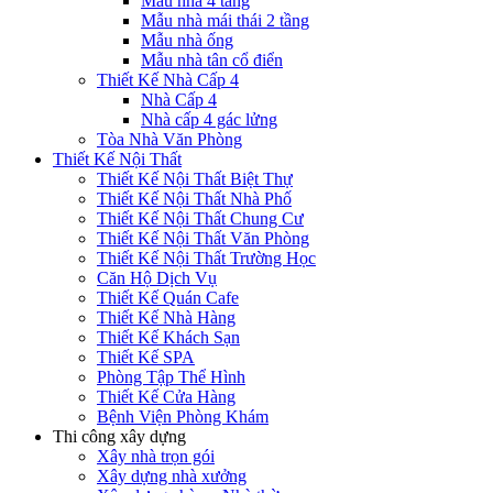
Mẫu nhà 4 tầng
Mẫu nhà mái thái 2 tầng
Mẫu nhà ống
Mẫu nhà tân cổ điển
Thiết Kế Nhà Cấp 4
Nhà Cấp 4
Nhà cấp 4 gác lửng
Tòa Nhà Văn Phòng
Thiết Kế Nội Thất
Thiết Kế Nội Thất Biệt Thự
Thiết Kế Nội Thất Nhà Phố
Thiết Kế Nội Thất Chung Cư
Thiết Kế Nội Thất Văn Phòng
Thiết Kế Nội Thất Trường Học
Căn Hộ Dịch Vụ
Thiết Kế Quán Cafe
Thiết Kế Nhà Hàng
Thiết Kế Khách Sạn
Thiết Kế SPA
Phòng Tập Thể Hình
Thiết Kế Cửa Hàng
Bệnh Viện Phòng Khám
Thi công xây dựng
Xây nhà trọn gói
Xây dựng nhà xưởng