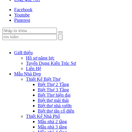
Facebook
Youtube
Pinterest
Giới thiệu
Hồ sơ năng lực
Tuyển Dụng Kiến Trúc Sư
Liên Hệ
Mẫu Nhà Đẹp
Thiết Kế Biệt Thự
Biệt Thự 2 Tầng
Biệt Thự 3 Tầng
Biệt Thự hiện đại
Biệt thự mái thái
Biệt thự nhà vườn
Biệt thự tân cổ điển
Thiết Kế Nhà Phố
Mẫu nhà 2 tầng
Mẫu nhà 3 tầng