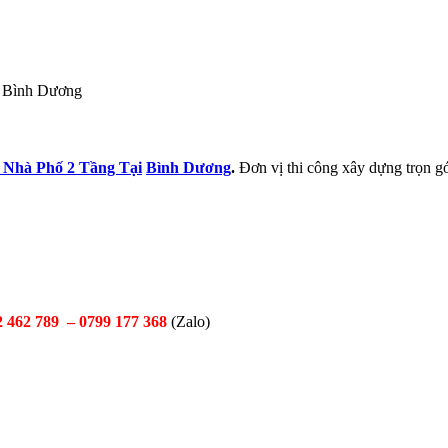
i Bình Dương
 Nhà Phố 2 Tầng Tại
Bình Dương
.
Đơn vị thi công xây dựng trọn g
2 462 789 –
0799 177 368
(Zalo)