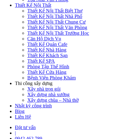
Thiết Kế Nội Thất
Thiết Kế Nội Thất Biệt Thự
Thiết Kế Nội Thất Nhà Phố
Thiết Kế Nội Thất Chung Cư
Thiết Kế Nội Thất Văn Phòng
Thiết Kế Nội Thất Trường Học
Căn Hộ Dịch Vụ
Thiết Kế Quán Cafe
Thiết Kế Nhà Hàng
Thiết Kế Khách Sạn
Thiết Kế SPA
Phòng Tập Thể Hình
Thiết Kế Cửa Hàng
Bệnh Viện Phòng Khám
Thi công xây dựng
Xây nhà trọn gói
Xây dựng nhà xưởng
Xây dựng chùa – Nhà thờ
Nhật ký công trình
Blog
Liên Hệ
Đặt tư vấn
|
0942 462 789