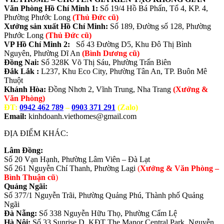
Văn Phòng Hồ Chí Minh 1:
Số 19/4 Hồ Bá Phấn, Tổ 4, KP. 4,
Phường Phước Long
(Thủ Đức cũ)
Xưởng sản xuất Hồ Chí Minh:
Số 189, Đường số 128, Phường
Phước Long
(Thủ Đức cũ)
VP Hồ Chí Minh 2:
Số 43 Đường D5, Khu Đô Thị Bình
Nguyên, Phường Dĩ An
(Bình Dương cũ)
Đồng Nai:
Số 328K Võ Thị Sáu, Phường Trấn Biên
Đắk Lắk :
L237, Khu Eco City, Phường Tân An, TP. Buôn Mê
Thuột
Khánh Hòa:
Đồng Nhơn 2, Vĩnh Trung, Nha Trang
(Xưởng &
Văn Phòng)
ĐT:
0942 462 789
–
0903 371 291
(Zalo)
Email:
kinhdoanh.viethomes@gmail.com
ĐỊA ĐIỂM KHÁC:
Lâm Đồng:
Số 20 Vạn Hạnh, Phường Lâm Viên – Đà Lạt
Số 261 Nguyễn Chí Thanh, Phường Lagi
(
Xưởng & Văn Phòng –
Bình Thuận cũ
)
Quảng Ngãi:
Số 377/1 Nguyễn Trãi, Phường Quảng Phú, Thành phố Quảng
Ngãi
Đà Nẵng:
Số 338 Nguyễn Hữu Thọ, Phường Cẩm Lệ
Hà Nội:
Số 33 Sunrise D, KĐT The Manor Central Park, Nguyễn