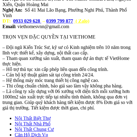
Xiển, Quận Hoàng Mai
Nghệ An:
Số 41 Mai Lão Bạng, Phường Nghi Phú, Thành Phố
Vinh
ĐT:
0933 029 628
–
0399 799 877
( Zalo)
Email:
viethomesvnn@gmail.com
TRỌN VẸN ĐẶC QUYỀN TẠI VIETHOME
– Đội ngũ Kiến Trúc Sư, kỹ sư có Kinh nghiệm trên 10 năm trong
lĩnh vực thiết kế, xây dựng, nội thất cao cấp.
– Tham quan xưởng sản xuất, tham quan dự án thực tế VietHome
thực hiện.
– Hỗ trợ thủ tục xin cấp phép liên quan đến công trình.
– Cán bộ kỹ thuật giám sát tại công trình 24/24.
– Hệ thống máy móc trang thiết bị công nghệ cao.
– Thi công chuẩn chỉnh, báo giá sao làm vậy không pha hàng.
– Là công ty xây dựng với 06 xưởng với diện tích mỗi xưởng hơn
1000m2 sản xuất trực tiếp tại nhiều tỉnh thành, không qua đơn vị
trung gian. Giúp quý khách hàng tiết kiệm được 8% Đơn giá so với
giá thị trường. Tiết kiệm được thời gian, chi phí.
Nội Thất Biệt Thự
Nội Thất Nhà Phố
Nội Thất Chung Cư
Căn Hộ Dịch Vụ