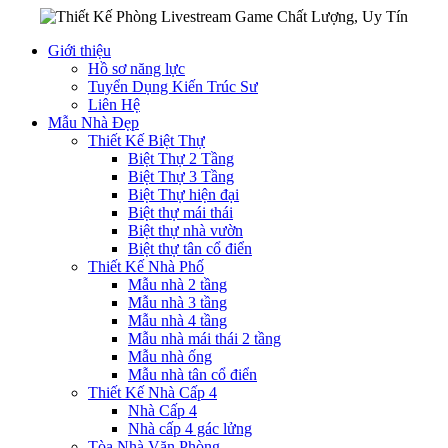
Giới thiệu
Hồ sơ năng lực
Tuyển Dụng Kiến Trúc Sư
Liên Hệ
Mẫu Nhà Đẹp
Thiết Kế Biệt Thự
Biệt Thự 2 Tầng
Biệt Thự 3 Tầng
Biệt Thự hiện đại
Biệt thự mái thái
Biệt thự nhà vườn
Biệt thự tân cổ điển
Thiết Kế Nhà Phố
Mẫu nhà 2 tầng
Mẫu nhà 3 tầng
Mẫu nhà 4 tầng
Mẫu nhà mái thái 2 tầng
Mẫu nhà ống
Mẫu nhà tân cổ điển
Thiết Kế Nhà Cấp 4
Nhà Cấp 4
Nhà cấp 4 gác lửng
Tòa Nhà Văn Phòng