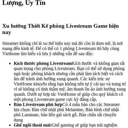
Lượng, Uy Tín
Xu hướng Thiết Kế phòng Livestream Game hiện
nay
Streamer không chỉ là xu thế hiện nay mà đó còn là đam mê, là nơi
mang đến kinh tế. Để có thể có 1 phòng Livestream thì hãy cùng
Viethome tìm hiểu và lưu ý những vấn đề sau đây:
Kích thước phòng Livestream
Kích thước và không gian rất
quan trọng cho phòng Livestream. Bạn có thể sử dụng phòng
ngủ hoặc phòng khách nhưng cần phải làm tách biệt và cách
âm để tránh ảnh hưởng xung quanh. Các kiến trúc sư
VietHome khuyên rằng bạn không nên tự ý cải tạo và trang trí
vì sẽ không có tính thẩm mỹ, âm thanh ồn ào ảnh hưởng xung
quanh. Dưới sự hợp tác VietHome sẽ giúp cho quý khách có
một phong Livestream game cực kỳ đẳng cấp.
Bàn Livestream phù hợp
Có 4 mẫu bàn cho các Streamer
lựa chọn: Bàn chữ nhật phủ Melamine, Bàn hình chữ nhật
phủ Laminate, bàn liền giá sách gỗ, Bàn chân sắt chuyên
dụng
Ghế ngồi thoải mái:
Ghế gaming sẽ giúp bạn trải nghiệm