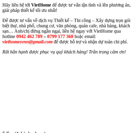
Hãy liên hệ tới
VietHome
để được tư vấn tận tình và lên phương án,
giải pháp thiết kế tối ưu nhất!
Để được tư vấn về dịch vụ Thiết kế – Thi công – Xây dựng trọn gói
biệt thự, nhà phố, chung cư, văn phòng, quán cafe, nhà hàng, khách
sạn… Anh/chị đừng ngần ngại, liên hệ ngay với VietHome qua
hotline
0942 462 789
–
0799 177 368
hoặc email:
viethomesvnn@gmail.com
để được hỗ trợ và nhận dự toán chi phí.
Rất hân hạnh được phục vụ quý khách hàng! Trân trọng cám ơn!