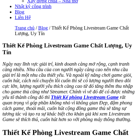
Xây dựng chùa – Nhà thờ
Nhật ký công trình
Blog
Liên Hệ
Trang chủ
/
Blog
/ Thiết Kế Phòng Livestream Game Chất
Lượng, Uy Tín
Thiết Kế Phòng Livestream Game Chất Lượng, Uy
Tín
Ngày nay lĩnh vực giải trí, kinh doanh càng mở rộng, cạnh tranh
càng nhiều. Nhu cầu của con người ngày càng cao nên nhu cầu
giải trí là một nhu cầu thiết yếu. Và ngoài kỹ năng chơi game giỏi,
cuốn hút, cách nói chuyện lôi cuốn thì sẽ có lượng người theo dõi
cực lớn, lượng người yêu thích càng cao từ đó tăng thêm thu nhập
cho game thủ cũng như Streamer. Chính vì vẽ đó để có được những
yếu tố thành công đó thì
Thiết Kế phòng Livestream Game
rất
quan trọng vì góp phần không nhỏ vì không gian Đẹp, đậm phong
cách game, thoải mái, cuốn hút cộng đồng game thủ sẽ tăng sự
tương tác và tạo ra sự khác biệt cho khán giả khi xem Livestream
Game sẽ thích thú, cuốn hút hơn so với phòng máy thông thường.
Thiết Kế Phòng Livestream Game Chất