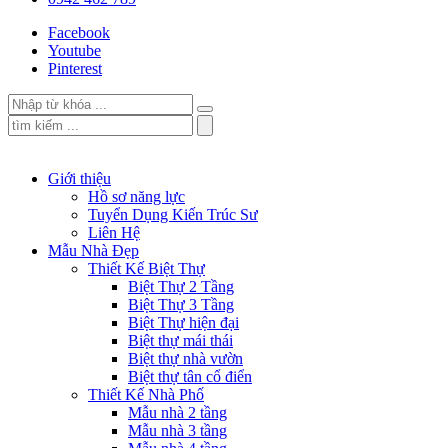
Facebook
Youtube
Pinterest
Giới thiệu
Hồ sơ năng lực
Tuyển Dụng Kiến Trúc Sư
Liên Hệ
Mẫu Nhà Đẹp
Thiết Kế Biệt Thự
Biệt Thự 2 Tầng
Biệt Thự 3 Tầng
Biệt Thự hiện đại
Biệt thự mái thái
Biệt thự nhà vườn
Biệt thự tân cổ điển
Thiết Kế Nhà Phố
Mẫu nhà 2 tầng
Mẫu nhà 3 tầng