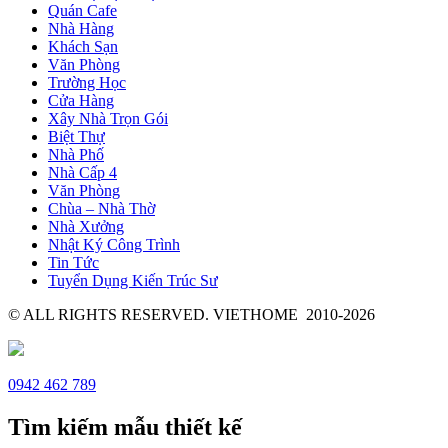
Quán Cafe
Nhà Hàng
Khách Sạn
Văn Phòng
Trường Học
Cửa Hàng
Xây Nhà Trọn Gói
Biệt Thự
Nhà Phố
Nhà Cấp 4
Văn Phòng
Chùa – Nhà Thờ
Nhà Xưởng
Nhật Ký Công Trình
Tin Tức
Tuyển Dụng Kiến Trúc Sư
© ALL RIGHTS RESERVED. VIETHOME 2010-2026
0942 462 789
Tìm kiếm mẫu thiết kế