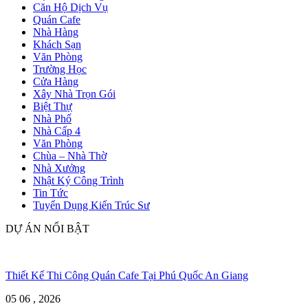
Căn Hộ Dịch Vụ
Quán Cafe
Nhà Hàng
Khách Sạn
Văn Phòng
Trường Học
Cửa Hàng
Xây Nhà Trọn Gói
Biệt Thự
Nhà Phố
Nhà Cấp 4
Văn Phòng
Chùa – Nhà Thờ
Nhà Xưởng
Nhật Ký Công Trình
Tin Tức
Tuyển Dụng Kiến Trúc Sư
DỰ ÁN NỔI BẬT
Thiết Kế Thi Công Quán Cafe Tại Phú Quốc An Giang
05 06 , 2026