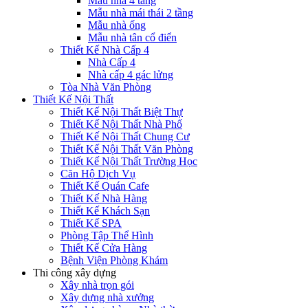
Mẫu nhà 4 tầng
Mẫu nhà mái thái 2 tầng
Mẫu nhà ống
Mẫu nhà tân cổ điển
Thiết Kế Nhà Cấp 4
Nhà Cấp 4
Nhà cấp 4 gác lửng
Tòa Nhà Văn Phòng
Thiết Kế Nội Thất
Thiết Kế Nội Thất Biệt Thự
Thiết Kế Nội Thất Nhà Phố
Thiết Kế Nội Thất Chung Cư
Thiết Kế Nội Thất Văn Phòng
Thiết Kế Nội Thất Trường Học
Căn Hộ Dịch Vụ
Thiết Kế Quán Cafe
Thiết Kế Nhà Hàng
Thiết Kế Khách Sạn
Thiết Kế SPA
Phòng Tập Thể Hình
Thiết Kế Cửa Hàng
Bệnh Viện Phòng Khám
Thi công xây dựng
Xây nhà trọn gói
Xây dựng nhà xưởng