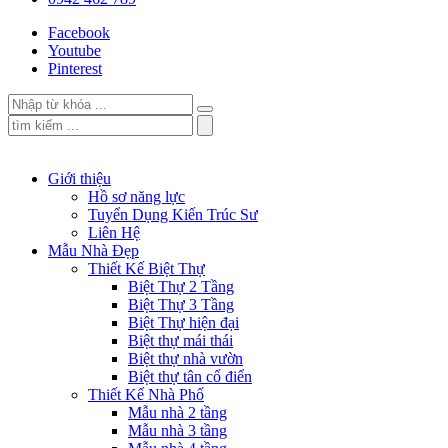
Facebook
Youtube
Pinterest
Giới thiệu
Hồ sơ năng lực
Tuyển Dụng Kiến Trúc Sư
Liên Hệ
Mẫu Nhà Đẹp
Thiết Kế Biệt Thự
Biệt Thự 2 Tầng
Biệt Thự 3 Tầng
Biệt Thự hiện đại
Biệt thự mái thái
Biệt thự nhà vườn
Biệt thự tân cổ điển
Thiết Kế Nhà Phố
Mẫu nhà 2 tầng
Mẫu nhà 3 tầng