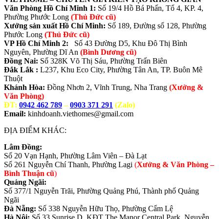
Văn Phòng Hồ Chí Minh 1:
Số 19/4 Hồ Bá Phấn, Tổ 4, KP. 4,
Phường Phước Long
(Thủ Đức cũ)
Xưởng sản xuất Hồ Chí Minh:
Số 189, Đường số 128, Phường
Phước Long
(Thủ Đức cũ)
VP Hồ Chí Minh 2:
Số 43 Đường D5, Khu Đô Thị Bình
Nguyên, Phường Dĩ An
(Bình Dương cũ)
Đồng Nai:
Số 328K Võ Thị Sáu, Phường Trấn Biên
Đắk Lắk :
L237, Khu Eco City, Phường Tân An, TP. Buôn Mê
Thuột
Khánh Hòa:
Đồng Nhơn 2, Vĩnh Trung, Nha Trang
(Xưởng &
Văn Phòng)
ĐT:
0942 462 789
–
0903 371 291
(Zalo)
Email:
kinhdoanh.viethomes@gmail.com
ĐỊA ĐIỂM KHÁC:
Lâm Đồng:
Số 20 Vạn Hạnh, Phường Lâm Viên – Đà Lạt
Số 261 Nguyễn Chí Thanh, Phường Lagi
(
Xưởng & Văn Phòng –
Bình Thuận cũ
)
Quảng Ngãi:
Số 377/1 Nguyễn Trãi, Phường Quảng Phú, Thành phố Quảng
Ngãi
Đà Nẵng:
Số 338 Nguyễn Hữu Thọ, Phường Cẩm Lệ
Hà Nội:
Số 33 Sunrise D, KĐT The Manor Central Park, Nguyễn