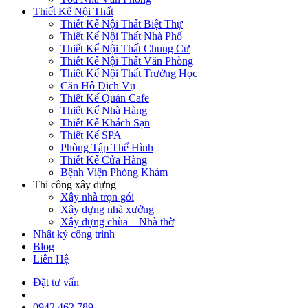
Thiết Kế Nội Thất
Thiết Kế Nội Thất Biệt Thự
Thiết Kế Nội Thất Nhà Phố
Thiết Kế Nội Thất Chung Cư
Thiết Kế Nội Thất Văn Phòng
Thiết Kế Nội Thất Trường Học
Căn Hộ Dịch Vụ
Thiết Kế Quán Cafe
Thiết Kế Nhà Hàng
Thiết Kế Khách Sạn
Thiết Kế SPA
Phòng Tập Thể Hình
Thiết Kế Cửa Hàng
Bệnh Viện Phòng Khám
Thi công xây dựng
Xây nhà trọn gói
Xây dựng nhà xưởng
Xây dựng chùa – Nhà thờ
Nhật ký công trình
Blog
Liên Hệ
Đặt tư vấn
|
0942 462 789