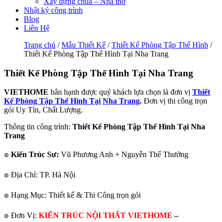
Xây dựng chùa – Nhà thờ
Nhật ký công trình
Blog
Liên Hệ
Trang chủ
/
Mẫu Thiết Kế
/
Thiết Kế Phòng Tập Thể Hình
/
Thiết Kế Phòng Tập Thể Hình Tại Nha Trang
Thiết Kế Phòng Tập Thể Hình Tại Nha Trang
VIETHOME
hân hạnh được quý khách lựa chọn là đơn vị
Thiết
Kế Phòng Tập Thể Hình Tại
Nha Trang
.
Đơn vị thi công trọn
gói Uy Tín, Chất Lượng.
Thông tin công trình:
Thiết Kế Phòng Tập Thể Hình Tại Nha
Trang
๏
Kiến Trúc Sư:
Vũ Phương Anh + Nguyễn Thế Thưởng
๏ Địa Chỉ: TP. Hà Nội
๏ Hạng Mục: Thiết kế & Thi Công trọn gói
๏ Đơn Vị:
KIẾN TRÚC NỘI THẤT VIETHOME
–