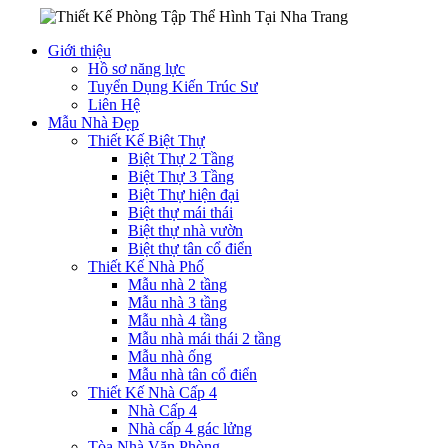
Giới thiệu
Hồ sơ năng lực
Tuyển Dụng Kiến Trúc Sư
Liên Hệ
Mẫu Nhà Đẹp
Thiết Kế Biệt Thự
Biệt Thự 2 Tầng
Biệt Thự 3 Tầng
Biệt Thự hiện đại
Biệt thự mái thái
Biệt thự nhà vườn
Biệt thự tân cổ điển
Thiết Kế Nhà Phố
Mẫu nhà 2 tầng
Mẫu nhà 3 tầng
Mẫu nhà 4 tầng
Mẫu nhà mái thái 2 tầng
Mẫu nhà ống
Mẫu nhà tân cổ điển
Thiết Kế Nhà Cấp 4
Nhà Cấp 4
Nhà cấp 4 gác lửng
Tòa Nhà Văn Phòng