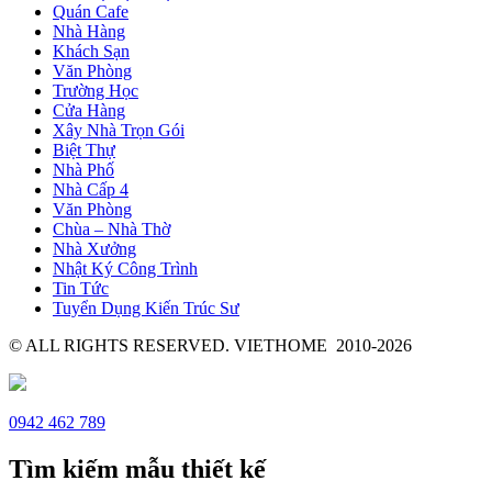
Quán Cafe
Nhà Hàng
Khách Sạn
Văn Phòng
Trường Học
Cửa Hàng
Xây Nhà Trọn Gói
Biệt Thự
Nhà Phố
Nhà Cấp 4
Văn Phòng
Chùa – Nhà Thờ
Nhà Xưởng
Nhật Ký Công Trình
Tin Tức
Tuyển Dụng Kiến Trúc Sư
© ALL RIGHTS RESERVED. VIETHOME 2010-2026
0942 462 789
Tìm kiếm mẫu thiết kế