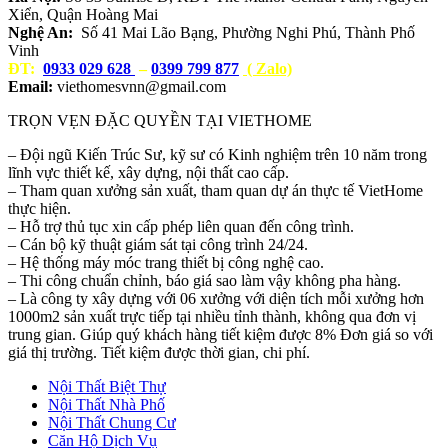
Xiển, Quận Hoàng Mai
Nghệ An:
Số 41 Mai Lão Bạng, Phường Nghi Phú, Thành Phố
Vinh
ĐT:
0933 029 628
–
0399 799 877
( Zalo)
Email:
viethomesvnn@gmail.com
TRỌN VẸN ĐẶC QUYỀN TẠI VIETHOME
– Đội ngũ Kiến Trúc Sư, kỹ sư có Kinh nghiệm trên 10 năm trong
lĩnh vực thiết kế, xây dựng, nội thất cao cấp.
– Tham quan xưởng sản xuất, tham quan dự án thực tế VietHome
thực hiện.
– Hỗ trợ thủ tục xin cấp phép liên quan đến công trình.
– Cán bộ kỹ thuật giám sát tại công trình 24/24.
– Hệ thống máy móc trang thiết bị công nghệ cao.
– Thi công chuẩn chỉnh, báo giá sao làm vậy không pha hàng.
– Là công ty xây dựng với 06 xưởng với diện tích mỗi xưởng hơn
1000m2 sản xuất trực tiếp tại nhiều tỉnh thành, không qua đơn vị
trung gian. Giúp quý khách hàng tiết kiệm được 8% Đơn giá so với
giá thị trường. Tiết kiệm được thời gian, chi phí.
Nội Thất Biệt Thự
Nội Thất Nhà Phố
Nội Thất Chung Cư
Căn Hộ Dịch Vụ