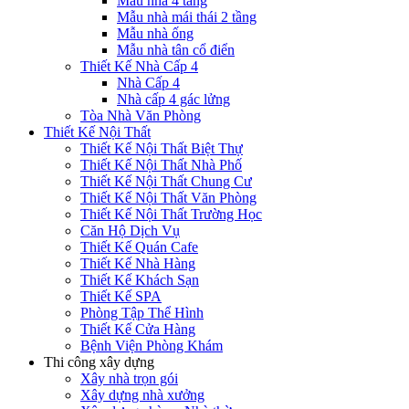
Mẫu nhà 4 tầng
Mẫu nhà mái thái 2 tầng
Mẫu nhà ống
Mẫu nhà tân cổ điển
Thiết Kế Nhà Cấp 4
Nhà Cấp 4
Nhà cấp 4 gác lửng
Tòa Nhà Văn Phòng
Thiết Kế Nội Thất
Thiết Kế Nội Thất Biệt Thự
Thiết Kế Nội Thất Nhà Phố
Thiết Kế Nội Thất Chung Cư
Thiết Kế Nội Thất Văn Phòng
Thiết Kế Nội Thất Trường Học
Căn Hộ Dịch Vụ
Thiết Kế Quán Cafe
Thiết Kế Nhà Hàng
Thiết Kế Khách Sạn
Thiết Kế SPA
Phòng Tập Thể Hình
Thiết Kế Cửa Hàng
Bệnh Viện Phòng Khám
Thi công xây dựng
Xây nhà trọn gói
Xây dựng nhà xưởng