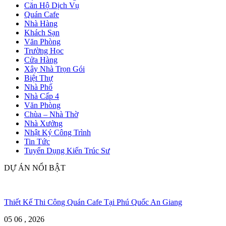
Căn Hộ Dịch Vụ
Quán Cafe
Nhà Hàng
Khách Sạn
Văn Phòng
Trường Học
Cửa Hàng
Xây Nhà Trọn Gói
Biệt Thự
Nhà Phố
Nhà Cấp 4
Văn Phòng
Chùa – Nhà Thờ
Nhà Xưởng
Nhật Ký Công Trình
Tin Tức
Tuyển Dụng Kiến Trúc Sư
DỰ ÁN NỔI BẬT
Thiết Kế Thi Công Quán Cafe Tại Phú Quốc An Giang
05 06 , 2026