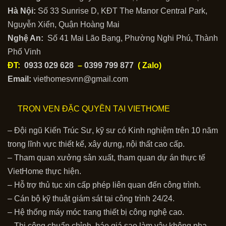
Hà Nội:
Số 33 Sunrise D, KĐT The Manor Central Park,
Nguyễn Xiển, Quận Hoàng Mai
Nghệ An:
Số 41 Mai Lão Bạng, Phường Nghi Phú, Thành
Phố Vinh
ĐT:
0933 029 628
–
0399 799 877
( Zalo)
Email:
viethomesvnn@gmail.com
TRỌN VẸN ĐẶC QUYỀN TẠI VIETHOME
– Đội ngũ Kiến Trúc Sư, kỹ sư có Kinh nghiệm trên 10 năm
trong lĩnh vực thiết kế, xây dựng, nội thất cao cấp.
– Tham quan xưởng sản xuất, tham quan dự án thực tế
VietHome thực hiện.
– Hỗ trợ thủ tục xin cấp phép liên quan đến công trình.
– Cán bộ kỹ thuật giám sát tại công trình 24/24.
– Hệ thống máy móc trang thiết bị công nghệ cao.
– Thi công chuẩn chỉnh, báo giá sao làm vậy không pha