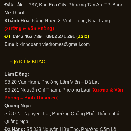
Đắk Lắk :
L237, Khu Eco City, Phường Tân An, TP. Buôn
Mê Thuột
Khánh Hòa:
Đồng Nhơn 2, Vĩnh Trung, Nha Trang
(Xưởng & Văn Phòng)
ĐT:
0942 462 789
–
0903 371 291
(Zalo)
Email:
kinhdoanh.viethomes@gmail.com
ĐỊA ĐIỂM KHÁC:
Lâm Đồng:
Số 20 Vạn Hạnh, Phường Lâm Viên – Đà Lạt
Số 261 Nguyễn Chí Thanh, Phường Lagi
(
Xưởng & Văn
Phòng –
Bình Thuận cũ
)
Quảng Ngãi:
Số 377/1 Nguyễn Trãi, Phường Quảng Phú, Thành phố
Quảng Ngãi
Đà Nẵng:
Số 338 Nguyễn Hữu Thọ, Phường Cẩm Lệ