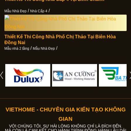
/
/
Mẫu Nhà Đẹp
Nhà Cấp 4
Thiết Kế Thi Công Nhà Phố Chị Thảo Tại Biên Hòa
Đồng Nai
/
/
Mẫu nhà 2 tầng
Mẫu Nhà Đẹp
VIETHOME - CHUYÊN GIA KIẾN TẠO KHÔNG
GIAN
VỚI CHÚNG TÔI, SỰ HÀI LÒNG KHÔNG CHỈ LÀ ĐÍCH ĐẾN.
MÀ CÒN LÀ CAM KẾT CHO HÀNH TRÌNH ĐỒNG HÀNH LÂU DÀI