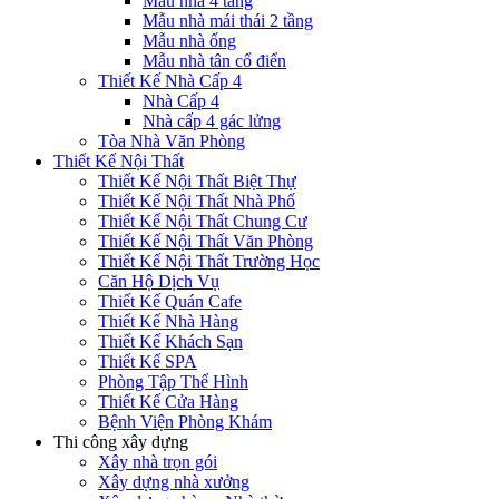
Mẫu nhà 4 tầng
Mẫu nhà mái thái 2 tầng
Mẫu nhà ống
Mẫu nhà tân cổ điển
Thiết Kế Nhà Cấp 4
Nhà Cấp 4
Nhà cấp 4 gác lửng
Tòa Nhà Văn Phòng
Thiết Kế Nội Thất
Thiết Kế Nội Thất Biệt Thự
Thiết Kế Nội Thất Nhà Phố
Thiết Kế Nội Thất Chung Cư
Thiết Kế Nội Thất Văn Phòng
Thiết Kế Nội Thất Trường Học
Căn Hộ Dịch Vụ
Thiết Kế Quán Cafe
Thiết Kế Nhà Hàng
Thiết Kế Khách Sạn
Thiết Kế SPA
Phòng Tập Thể Hình
Thiết Kế Cửa Hàng
Bệnh Viện Phòng Khám
Thi công xây dựng
Xây nhà trọn gói
Xây dựng nhà xưởng