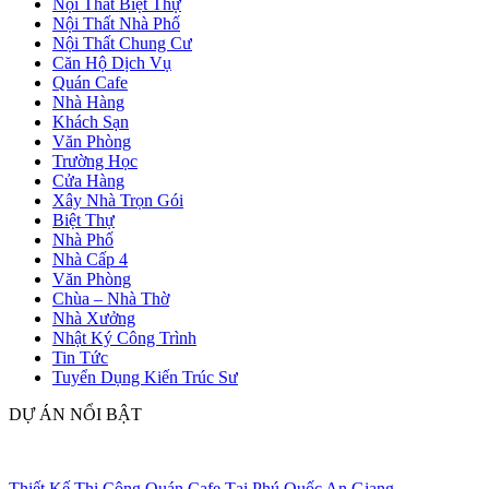
Nội Thất Biệt Thự
Nội Thất Nhà Phố
Nội Thất Chung Cư
Căn Hộ Dịch Vụ
Quán Cafe
Nhà Hàng
Khách Sạn
Văn Phòng
Trường Học
Cửa Hàng
Xây Nhà Trọn Gói
Biệt Thự
Nhà Phố
Nhà Cấp 4
Văn Phòng
Chùa – Nhà Thờ
Nhà Xưởng
Nhật Ký Công Trình
Tin Tức
Tuyển Dụng Kiến Trúc Sư
DỰ ÁN NỔI BẬT
Thiết Kế Thi Công Quán Cafe Tại Phú Quốc An Giang