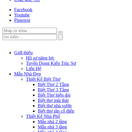
Facebook
Youtube
Pinterest
Giới thiệu
Hồ sơ năng lực
Tuyển Dụng Kiến Trúc Sư
Liên Hệ
Mẫu Nhà Đẹp
Thiết Kế Biệt Thự
Biệt Thự 2 Tầng
Biệt Thự 3 Tầng
Biệt Thự hiện đại
Biệt thự mái thái
Biệt thự nhà vườn
Biệt thự tân cổ điển
Thiết Kế Nhà Phố
Mẫu nhà 2 tầng
Mẫu nhà 3 tầng