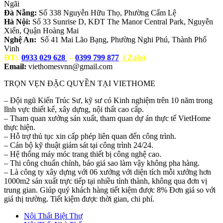
Ngãi
Đà Nẵng:
Số 338 Nguyễn Hữu Thọ, Phường Cẩm Lệ
Hà Nội:
Số 33 Sunrise D, KĐT The Manor Central Park, Nguyễn
Xiển, Quận Hoàng Mai
Nghệ An:
Số 41 Mai Lão Bạng, Phường Nghi Phú, Thành Phố
Vinh
ĐT:
0933 029 628
–
0399 799 877
( Zalo)
Email:
viethomesvnn@gmail.com
TRỌN VẸN ĐẶC QUYỀN TẠI VIETHOME
– Đội ngũ Kiến Trúc Sư, kỹ sư có Kinh nghiệm trên 10 năm trong
lĩnh vực thiết kế, xây dựng, nội thất cao cấp.
– Tham quan xưởng sản xuất, tham quan dự án thực tế VietHome
thực hiện.
– Hỗ trợ thủ tục xin cấp phép liên quan đến công trình.
– Cán bộ kỹ thuật giám sát tại công trình 24/24.
– Hệ thống máy móc trang thiết bị công nghệ cao.
– Thi công chuẩn chỉnh, báo giá sao làm vậy không pha hàng.
– Là công ty xây dựng với 06 xưởng với diện tích mỗi xưởng hơn
1000m2 sản xuất trực tiếp tại nhiều tỉnh thành, không qua đơn vị
trung gian. Giúp quý khách hàng tiết kiệm được 8% Đơn giá so với
giá thị trường. Tiết kiệm được thời gian, chi phí.
Nội Thất Biệt Thự