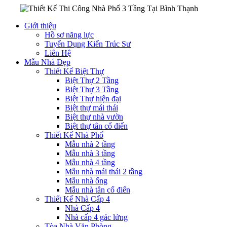
Giới thiệu
Hồ sơ năng lực
Tuyển Dụng Kiến Trúc Sư
Liên Hệ
Mẫu Nhà Đẹp
Thiết Kế Biệt Thự
Biệt Thự 2 Tầng
Biệt Thự 3 Tầng
Biệt Thự hiện đại
Biệt thự mái thái
Biệt thự nhà vườn
Biệt thự tân cổ điển
Thiết Kế Nhà Phố
Mẫu nhà 2 tầng
Mẫu nhà 3 tầng
Mẫu nhà 4 tầng
Mẫu nhà mái thái 2 tầng
Mẫu nhà ống
Mẫu nhà tân cổ điển
Thiết Kế Nhà Cấp 4
Nhà Cấp 4
Nhà cấp 4 gác lửng
Tòa Nhà Văn Phòng