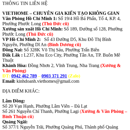
THÔNG TIN LIÊN HỆ
VIETHOME – CHUYÊN GIA KIẾN TẠO KHÔNG GIAN
Văn Phòng Hồ Chí Minh 1:
Số 19/4 Hồ Bá Phấn, Tổ 4, KP. 4,
Phường Phước Long
(Thủ Đức cũ)
Xưởng sản xuất Hồ Chí Minh:
Số 189, Đường số 128, Phường
Phước Long
(Thủ Đức cũ)
VP Hồ Chí Minh 2:
Số 43 Đường D5, Khu Đô Thị Bình
Nguyên, Phường Dĩ An
(Bình Dương cũ)
Đồng Nai:
Số 328K Võ Thị Sáu, Phường Trấn Biên
Đắk Lắk :
L237, Khu Eco City, Phường Tân An, TP. Buôn Mê
Thuột
Khánh Hòa:
Đồng Nhơn 2, Vĩnh Trung, Nha Trang
(Xưởng &
Văn Phòng)
ĐT:
0942 462 789
–
0903 371 291
(Zalo)
Email:
kinhdoanh.viethomes@gmail.com
ĐỊA ĐIỂM KHÁC:
Lâm Đồng:
Số 20 Vạn Hạnh, Phường Lâm Viên – Đà Lạt
Số 261 Nguyễn Chí Thanh, Phường Lagi
(
Xưởng & Văn Phòng –
Bình Thuận cũ
)
Quảng Ngãi:
Số 377/1 Nguyễn Trãi, Phường Quảng Phú, Thành phố Quảng