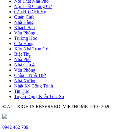
Nội Thất Nhà Phố
Nội Thất Chung Cư
Căn Hộ Dịch Vụ
Quán Cafe
Nhà Hàng
Khách Sạn
Văn Phòng
Trường Học
Cửa Hàng
Xây Nhà Trọn Gói
Biệt Thự
Nhà Phố
Nhà Cấp 4
Văn Phòng
Chùa – Nhà Thờ
Nhà Xưởng
Nhật Ký Công Trình
Tin Tức
Tuyển Dụng Kiến Trúc Sư
© ALL RIGHTS RESERVED. VIETHOME 2010-2026
0942 462 789