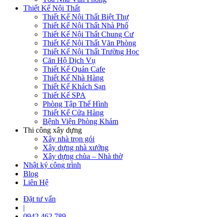
Thiết Kế Nội Thất
Thiết Kế Nội Thất Biệt Thự
Thiết Kế Nội Thất Nhà Phố
Thiết Kế Nội Thất Chung Cư
Thiết Kế Nội Thất Văn Phòng
Thiết Kế Nội Thất Trường Học
Căn Hộ Dịch Vụ
Thiết Kế Quán Cafe
Thiết Kế Nhà Hàng
Thiết Kế Khách Sạn
Thiết Kế SPA
Phòng Tập Thể Hình
Thiết Kế Cửa Hàng
Bệnh Viện Phòng Khám
Thi công xây dựng
Xây nhà trọn gói
Xây dựng nhà xưởng
Xây dựng chùa – Nhà thờ
Nhật ký công trình
Blog
Liên Hệ
Đặt tư vấn
|
0942 462 789