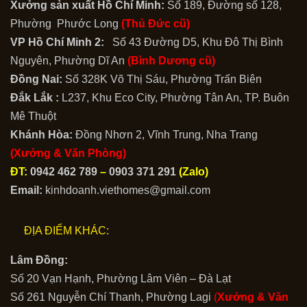
Xưởng sản xuất Hồ Chí Minh:
Số 189, Đường số 128,
Phường Phước Long
(Thủ Đức cũ)
VP Hồ Chí Minh 2:
Số 43 Đường D5, Khu Đô Thị Bình
Nguyên, Phường Dĩ An
(Bình Dương cũ)
Đồng Nai:
Số 328K Võ Thị Sáu, Phường Trấn Biên
Đắk Lắk :
L237, Khu Eco City, Phường Tân An, TP. Buôn
Mê Thuột
Khánh Hòa:
Đồng Nhơn 2, Vĩnh Trung, Nha Trang
(Xưởng & Văn Phòng)
ĐT:
0942 462 789
–
0903 371 291
(Zalo)
Email:
kinhdoanh.viethomes@gmail.com
ĐỊA ĐIỂM KHÁC:
Lâm Đồng:
Số 20 Vạn Hạnh, Phường Lâm Viên – Đà Lạt
Số 261 Nguyễn Chí Thanh, Phường Lagi
(
Xưởng & Văn