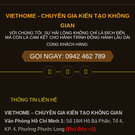
VIETHOME - CHUYÊN GIA KIẾN TẠO KHÔNG
GIAN
VỚI CHÚNG TÔI, SỰ HÀI LÒNG KHÔNG CHỈ LÀ ĐÍCH ĐẾN.
MÀ CÒN LÀ CAM KẾT CHO HÀNH TRÌNH ĐỒNG HÀNH LÂU DÀI
CÙNG KHÁCH HÀNG.
GỌI NGAY: 0942 462 789
THÔNG TIN LIÊN HỆ
VIETHOME – CHUYÊN GIA KIẾN TẠO KHÔNG GIAN
Văn Phòng Hồ Chí Minh 1:
Số 19/4 Hồ Bá Phấn, Tổ 4,
KP. 4, Phường Phước Long
(Thủ Đức cũ)