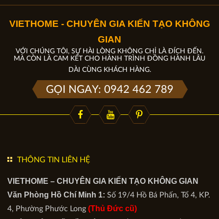
VIETHOME - CHUYÊN GIA KIẾN TẠO KHÔNG
GIAN
VỚI CHÚNG TÔI, SỰ HÀI LÒNG KHÔNG CHỈ LÀ ĐÍCH ĐẾN.
MÀ CÒN LÀ CAM KẾT CHO HÀNH TRÌNH ĐỒNG HÀNH LÂU
DÀI CÙNG KHÁCH HÀNG.
GỌI NGAY: 0942 462 789
THÔNG TIN LIÊN HỆ
VIETHOME – CHUYÊN GIA KIẾN TẠO KHÔNG GIAN
Văn Phòng Hồ Chí Minh 1:
Số 19/4 Hồ Bá Phấn, Tổ 4, KP.
(Thủ Đức cũ)
4, Phường Phước Long