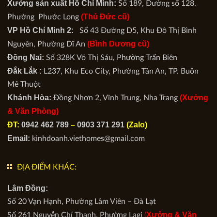
Xưởng sản xuất Hồ Chí Minh:
Số 189, Đường số 128,
(Thủ Đức cũ)
Phường Phước Long
VP Hồ Chí Minh 2:
Số 43 Đường D5, Khu Đô Thị Bình
(Bình Dương cũ)
Nguyên, Phường Dĩ An
Đồng Nai:
Số 328K Võ Thị Sáu, Phường Trấn Biên
Đắk Lắk :
L237, Khu Eco City, Phường Tân An, TP. Buôn
Mê Thuột
Khánh Hòa:
(Xưởng
Đồng Nhơn 2, Vĩnh Trung, Nha Trang
& Văn Phòng)
ĐT:
0942 462 789
–
0903 371 291
(Zalo)
Email:
kinhdoanh.viethomes@gmail.com
ĐỊA ĐIỂM KHÁC:
Lâm Đồng:
Số 20 Vạn Hạnh, Phường Lâm Viên – Đà Lạt
Xưởng & Văn
Số 261 Nguyễn Chí Thanh, Phường Lagi
(