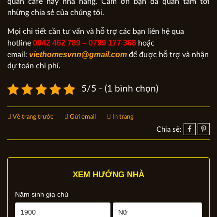
quán cafe hay nhà hàng. Cám ơn bạn đã quan tâm tới
những chia sẻ của chúng tôi.
Mọi chi tiết cần tư vấn và hỗ trợ các bạn liên hệ qua
0942 462 789 – 0799 177 368
hotline
hoặc
viethomesvnn@gmail.com
email:
để được hỗ trợ và nhận
dự toán chi phí.
5/5 - (1 bình chọn)
Về trang trước
Gửi email
In trang
Chia sẻ:
XEM HƯỚNG NHÀ
Năm sinh gia chủ