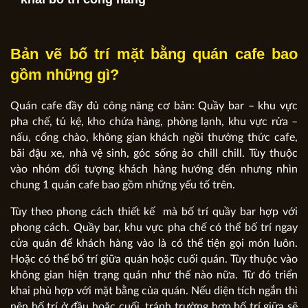
Bản vẽ bố trí mặt bằng quán cafe bao
gồm những gì?
Quán cafe đầy đủ công năng cơ bản: Quầy bar – khu vực
pha chế, tủ kệ, kho chứa hàng, phòng lạnh, khu vực rửa –
nấu, cổng chào, không gian khách ngồi thưởng thức cafe,
bãi đậu xe, nhà vệ sinh, góc sống ảo chill chill. Tùy thuộc
vào nhóm đối tượng khách hàng hướng đến nhưng nhìn
chung 1 quán cafe bao gồm những yếu tố trên.
Tùy theo phong cách thiết kế mà bố trí quầy bar hợp với
phong cách. Quầy bar, khu vực pha chế có thể bố trí ngay
cửa quán để khách hàng vào là có thể tiện gọi món luôn.
Hoặc có thể bố trí giữa quán hoặc cuối quán. Tùy thuộc vào
không gian hiện trạng quán như thế nào nữa. Từ đó triển
khai phù hợp với mặt bằng của quán. Nếu diện tích ngắn thì
nên bố trí ở đầu hoặc cuối. tránh trường hợp bố trí giữa sẽ