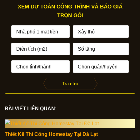
XEM DỰ TOÁN CÔNG TRÌNH VÀ BÁO GIÁ
TRỌN GÓI
Tra cứu
BÀI VIẾT LIÊN QUAN:
Thiết Kế Thi Công Homestay Tại Đà Lạt