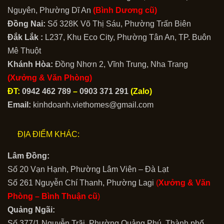
Nguyên, Phường Dĩ An
(Bình Dương cũ)
Đồng Nai:
Số 328K Võ Thị Sáu, Phường Trấn Biên
Đắk Lắk :
L237, Khu Eco City, Phường Tân An, TP. Buôn
Mê Thuột
Khánh Hòa:
Đồng Nhơn 2, Vĩnh Trung, Nha Trang
(Xưởng & Văn Phòng)
ĐT:
0942 462 789
–
0903 371 291
(Zalo)
Email:
kinhdoanh.viethomes@gmail.com
ĐỊA ĐIỂM KHÁC:
Lâm Đồng:
Số 20 Vạn Hạnh, Phường Lâm Viên – Đà Lạt
Số 261 Nguyễn Chí Thanh, Phường Lagi
(
Xưởng & Văn
Phòng –
Bình Thuận cũ
)
Quảng Ngãi:
Số 377/1 Nguyễn Trãi, Phường Quảng Phú, Thành phố