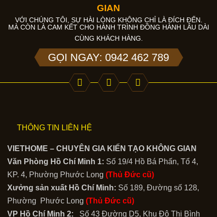
GIAN
VỚI CHÚNG TÔI, SỰ HÀI LÒNG KHÔNG CHỈ LÀ ĐÍCH ĐẾN.
MÀ CÒN LÀ CAM KẾT CHO HÀNH TRÌNH ĐỒNG HÀNH LÂU DÀI
CÙNG KHÁCH HÀNG.
GỌI NGAY: 0942 462 789
THÔNG TIN LIÊN HỆ
VIETHOME – CHUYÊN GIA KIẾN TẠO KHÔNG GIAN
Văn Phòng Hồ Chí Minh 1:
Số 19/4 Hồ Bá Phấn, Tổ 4,
KP. 4, Phường Phước Long
(Thủ Đức cũ)
Xưởng sản xuất Hồ Chí Minh:
Số 189, Đường số 128,
Phường Phước Long
(Thủ Đức cũ)
VP Hồ Chí Minh 2:
Số 43 Đường D5, Khu Đô Thị Bình